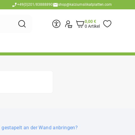
+49(0)201/83888890
shop@kalziumsilikatplatten.com
0,00
€
0 Artikel
n gestapelt an der Wand anbringen?