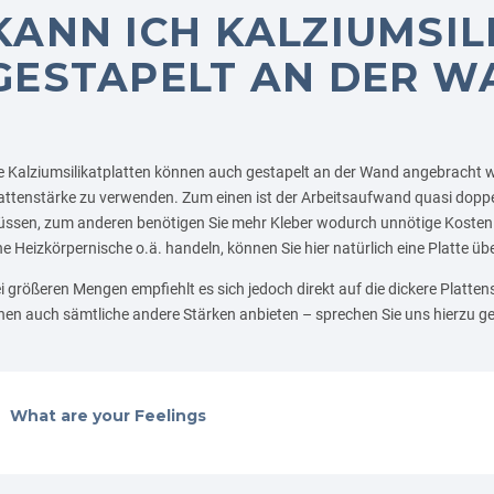
KANN ICH KALZIUMSI
GESTAPELT AN DER W
e Kalziumsilikatplatten können auch gestapelt an der Wand angebracht wer
attenstärke zu verwenden. Zum einen ist der Arbeitsaufwand quasi doppel
ssen, zum anderen benötigen Sie mehr Kleber wodurch unnötige Kosten en
ne Heizkörpernische o.ä. handeln, können Sie hier natürlich eine Platte üb
i größeren Mengen empfiehlt es sich jedoch direkt auf die dickere Platt
nen auch sämtliche andere Stärken anbieten – sprechen Sie uns hierzu ge
What are your Feelings