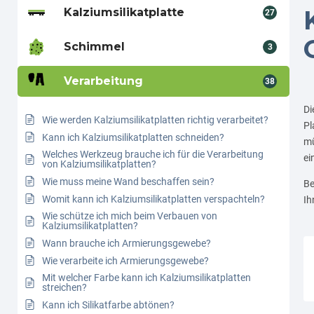
Kalziumsilikatplatte
27
Schimmel
3
Verarbeitung
38
Di
Wie werden Kalziumsilikatplatten richtig verarbeitet?
Pl
Kann ich Kalziumsilikatplatten schneiden?
mü
Welches Werkzeug brauche ich für die Verarbeitung
ei
von Kalziumsilikatplatten?
Wie muss meine Wand beschaffen sein?
Be
Womit kann ich Kalziumsilikatplatten verspachteln?
Ih
Wie schütze ich mich beim Verbauen von
Kalziumsilikatplatten?
Wann brauche ich Armierungsgewebe?
Wie verarbeite ich Armierungsgewebe?
Mit welcher Farbe kann ich Kalziumsilikatplatten
streichen?
Kann ich Silikatfarbe abtönen?