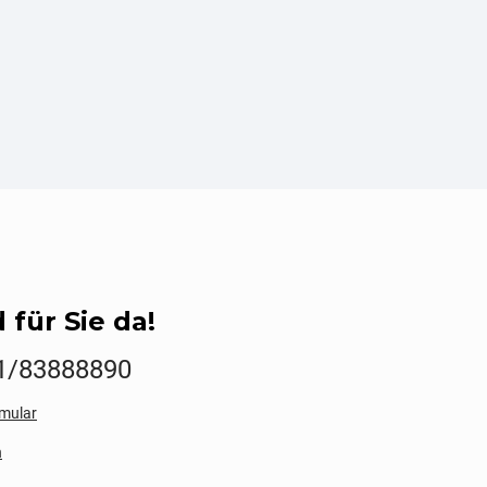
 für Sie da!
1/83888890
mular
n