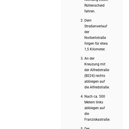
Rüttenscheid
fahren.
Dem
Straßenverlauf
der
Norbertstraße
folgen für etwa
1,5 Kilometer.
An der
Kreuzung mit
der Alfredstraße
(B224) rechts
abbiegen auf
die Alfredstraße.
Nach ca. 500
Metern links
abbiegen auf
die
Franziskastraße.
Der