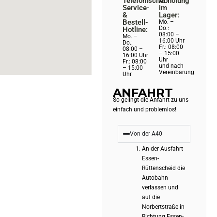
Telefonische
Abholung
Service-
im
&
Lager:
Bestell-
Mo. –
Do.:
Hotline:
08:00 –
Mo. –
16:00 Uhr
Do.:
Fr.: 08:00
08:00 –
– 15:00
16:00 Uhr
Uhr
Fr.: 08:00
und nach
– 15:00
Vereinbarung
Uhr
ANFAHRT
So gelingt die Anfahrt zu uns
einfach und problemlos!
Von der A40
An der Ausfahrt
Essen-
Rüttenscheid die
Autobahn
verlassen und
auf die
Norbertstraße in
Richtung Essen-