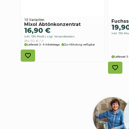
10 Varianten
Fuchs
Mixol Abtönkonzentrat
19,9
16,90
€
inkl. 19% Mw
inkl. 19% MwSt
zzgl. Versandkosten
(84,50 € / l)
Lieferzeit: 3 - 6 Arbeitstage
Zur Abholung verfügbar
Lieferzeit: 3