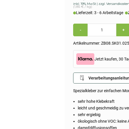
inkl. 19% MwSt
zzgl. Versandkoste
(1,85 € / kg)
Lieferzeit: 3 - 6 Arbeitstage
Spezial
-
+
KP-
Silikatkleber
|
Artikelnummer:
ZB08.SK01.025
25kg
Sack
Menge
Jetzt kaufen, 30 Ta
Verarbeitungsanleitu
Spezialkleber zur einfachen Mo
sehr hohe Klebekraft
leicht und geschmeidig zu ve
sehr ergiebig
ökologisch ohne VOC: keine
dampfdiffusionsoffen