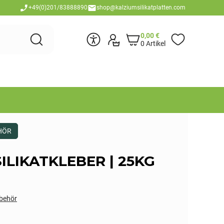
+49(0)201/83888890
shop@kalziumsilikatplatten.com
0,00
€
0 Artikel
HÖR
SILIKATKLEBER | 25KG
behör