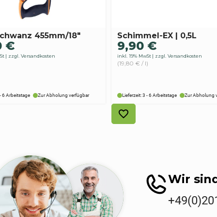
schwanz 455mm/18″
Schimmel-EX | 0,5L
0
€
9,90
€
St
zzgl. Versandkosten
inkl. 19% MwSt
zzgl. Versandkosten
(19,80 € / l)
 - 6 Arbeitstage
Zur Abholung verfügbar
Lieferzeit: 3 - 6 Arbeitstage
Zur Abholung 
Wir sind
+49(0)20