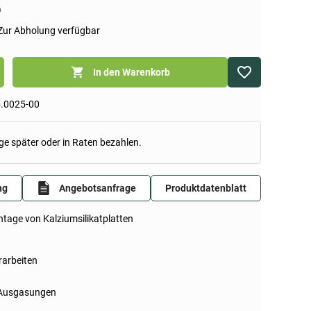
n
Zur Abholung verfügbar
In den Warenkorb
.0025-00
ge später oder in Raten bezahlen.
ng
Angebotsanfrage
Produktdatenblatt
ntage von Kalziumsilikatplatten
rarbeiten
 Ausgasungen