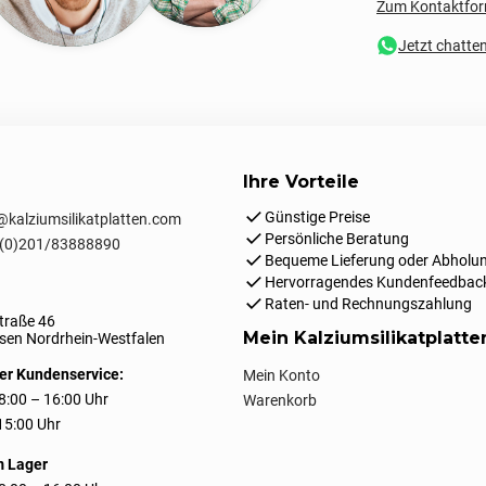
Zum Kontaktfor
Jetzt chatte
Ihre Vorteile
Günstige Preise
kalziumsilikatplatten.com
Persönliche Beratung
(0)201/83888890
Bequeme Lieferung oder Abholun
Hervorragendes Kundenfeedbac
Raten- und Rechnungszahlung
traße 46
Mein Kalziumsilikatplatt
en Nordrhein-Westfalen
er Kundenservice:
Mein Konto
8:00 – 16:00 Uhr
Warenkorb
 15:00 Uhr
m Lager