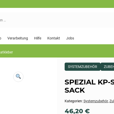
p
Verarbeitung
Hilfe
Kontakt
Jobs
katkleber
Dieses
SYSTEMZUBEHÖR
ZUBE
Produkt
ist
Kategorisiert
SPEZIAL KP-
als:
Systemzubehör,Zubehör
SACK
Kategorien:
Systemzubehör
,
Zu
46,20
€