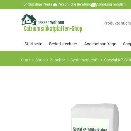
Günstige Preise
Persönliche Beratung
Abholung möglich
Suchen
nach:
Startseite
Bedarfsrechner
Angebotsanfrage
Sho
Start
Shop
Zubehör
Systemzubehör
Spezial KP-Sili