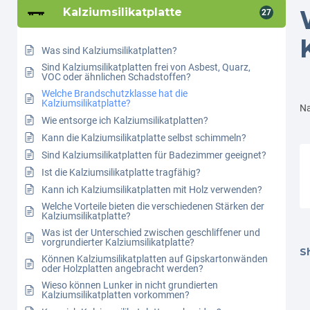
Kalziumsilikatplatte
27
Was sind Kalziumsilikatplatten?
Sind Kalziumsilikatplatten frei von Asbest, Quarz,
VOC oder ähnlichen Schadstoffen?
Welche Brandschutzklasse hat die
Kalziumsilikatplatte?
Na
Wie entsorge ich Kalziumsilikatplatten?
Kann die Kalziumsilikatplatte selbst schimmeln?
Sind Kalziumsilikatplatten für Badezimmer geeignet?
Ist die Kalziumsilikatplatte tragfähig?
Kann ich Kalziumsilikatplatten mit Holz verwenden?
Welche Vorteile bieten die verschiedenen Stärken der
Kalziumsilikatplatte?
Was ist der Unterschied zwischen geschliffener und
vorgrundierter Kalziumsilikatplatte?
Sh
Können Kalziumsilikatplatten auf Gipskartonwänden
oder Holzplatten angebracht werden?
Wieso können Lunker in nicht grundierten
Kalziumsilikatplatten vorkommen?