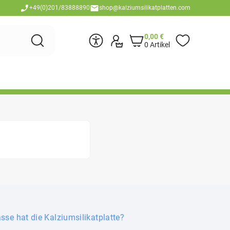
+49(0)201/83888890
shop@kalziumsilikatplatten.com
0,00
€
0 Artikel
se hat die Kalziumsilikatplatte?