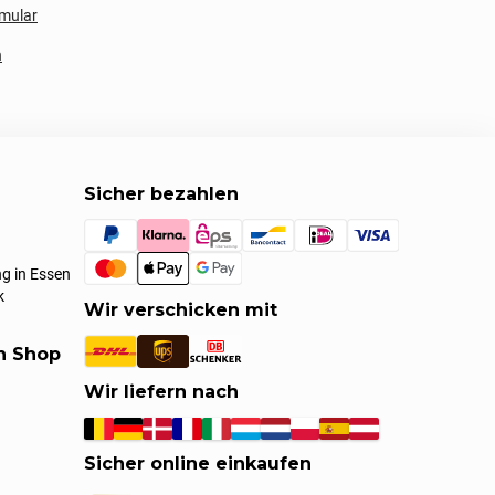
mular
n
Sicher bezahlen
g in Essen
k
Wir verschicken mit
en Shop
Wir liefern nach
Sicher online einkaufen