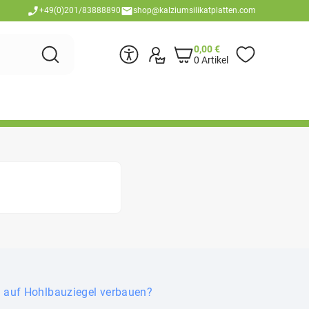
+49(0)201/83888890
shop@kalziumsilikatplatten.com
0,00
€
0 Artikel
n auf Hohlbauziegel verbauen?