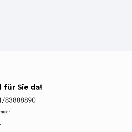
 für Sie da!
1/83888890
mular
n