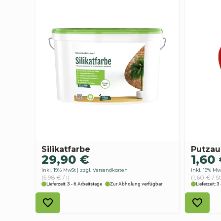
Silikatfarbe
Putzau
29,90
€
1,60
inkl. 19% MwSt
zzgl. Versandkosten
inkl. 19% Mw
(5,98 € / l)
(1,60 € / S
Lieferzeit: 3 - 6 Arbeitstage
Zur Abholung verfügbar
Lieferzeit: 3