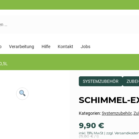
p
Verarbeitung
Hilfe
Kontakt
Jobs
0,5L
Dieses
SYSTEMZUBEHÖR
ZUBE
Produkt
ist
Kategorisiert
SCHIMMEL-EX 
als:
Systemzubehör,Zubehör
Kategorien:
Systemzubehör
,
Zu
9,90
€
inkl. 19% MwSt
zzgl. Versandkoste
(19,80 € / l)