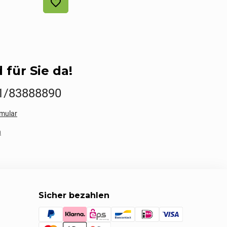
 für Sie da!
1/83888890
mular
n
Sicher bezahlen