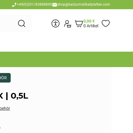
+49(0)201/83888890
shop@kalziumsilikatplatten.com
0,00
€
0 Artikel
HÖR
| 0,5L
behör
n