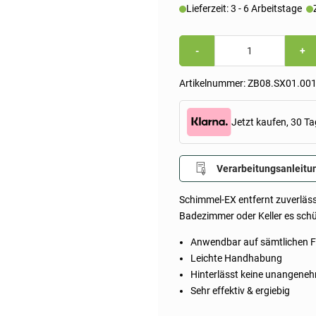
Lieferzeit: 3 - 6 Arbeitstage
Schimmel-
-
+
EX
|
0,5L
Artikelnummer:
ZB08.SX01.001
Menge
Jetzt kaufen, 30 Ta
Verarbeitungsanleitu
Schimmel-EX entfernt zuverläs
Badezimmer oder Keller es schü
Anwendbar auf sämtlichen F
Leichte Handhabung
Hinterlässt keine unangene
Sehr effektiv & ergiebig