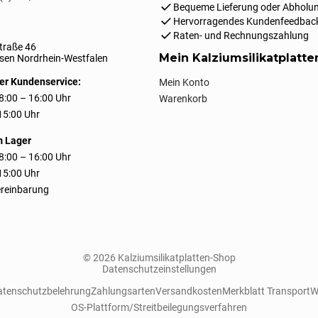
Bequeme Lieferung oder Abholun
Hervorragendes Kundenfeedbac
Raten- und Rechnungszahlung
traße 46
Mein Kalziumsilikatplatt
en Nordrhein-Westfalen
er Kundenservice:
Mein Konto
8:00 – 16:00 Uhr
Warenkorb
 15:00 Uhr
m Lager
8:00 – 16:00 Uhr
 15:00 Uhr
reinbarung
© 2026 Kalziumsilikatplatten-Shop
Datenschutzeinstellungen
atenschutzbelehrung
Zahlungsarten
Versandkosten
Merkblatt Transport
W
OS-Plattform/Streitbeilegungsverfahren