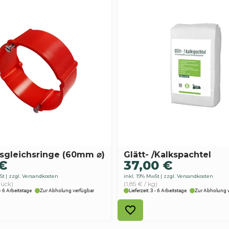
sgleichsringe (60mm ⌀)
Glätt- /Kalkspachtel
€
37,00
€
St
zzgl. Versandkosten
inkl. 19% MwSt
zzgl. Versandkosten
tück)
(1,85 € / kg)
 - 6 Arbeitstage
Zur Abholung verfügbar
Lieferzeit: 3 - 6 Arbeitstage
Zur Abholung 