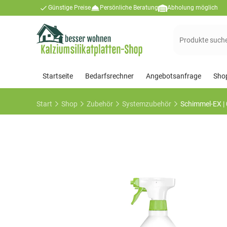
Günstige Preise
Persönliche Beratung
Abholung möglich
Suchen
nach:
Startseite
Bedarfsrechner
Angebotsanfrage
Sho
Start
Shop
Zubehör
Systemzubehör
Schimmel-EX | 