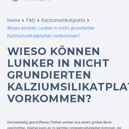
Home
FAQ
Kalziumsilikatplatte
Wieso können Lunker in nicht grundierten
Kalziumsilikatplatten vorkommen?
WIESO KÖNNEN
LUNKER IN NICHT
GRUNDIERTEN
KALZIUMSILIKATPL
VORKOMMEN?
Die beidseitig geschliffenen Platten werden aus einem großen Block
geschnitten. Hierbei kann es zu leichten Unregelmäßigkeiten kommen, die