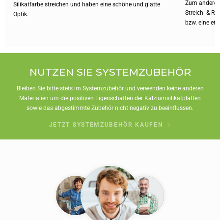
Zum anderen 
Silikatfarbe streichen und haben eine schöne und glatte
Streich- & Ro
Optik.
bzw. eine et
NUTZEN SIE SYSTEMZUBEHÖR
Bleiben Sie bitte stets im Systemzubehör und verwenden keine anderen
Materialien um die positiven Eigenschaften der Kalziumsilikatplatten
sowie das abgestimmte Zubehör nicht negativ zu beeinflussen.
JETZT SYSTEMZUBEHÖR KAUFEN