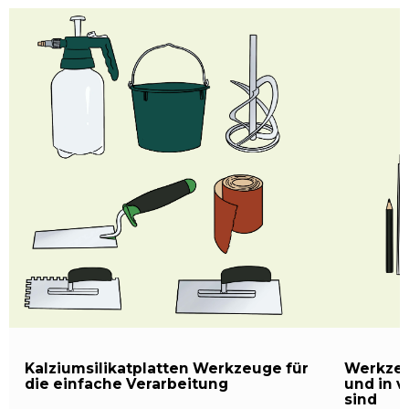
Kalziumsilikatplatten Werkzeuge für
Werkzeu
die einfache Verarbeitung
und in 
sind