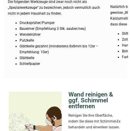
Die folgenden Werkzeuge sind zwar noch nicht als
Natürlich be
„Spezialwerkzeuge“ zu bezeichnen, jedoch vermutlich auch
gewisse „We
nicht in jedem Haushalt zu finden.
Kalziumsilik
Drucksprüher/Pumper
dass diese i
Baueimer (Empfehlung 3 Stk. sauber/neu)
Stift 
Wendelrührer
Zolls
Putzkelle
Hands
Glättkelle gezahnt (mindestens 8x8mm bis 12er –
Bohrm
Empfehlung: 10er)
Farbr
Glättkelle
Schleifpapier
Wand reinigen &
ggf. Schimmel
entfernen
Reinigen Sie Ihre Oberfläche,
indem Sie diese mit Schimmel-Ex
behandeln und einwirken lassen.