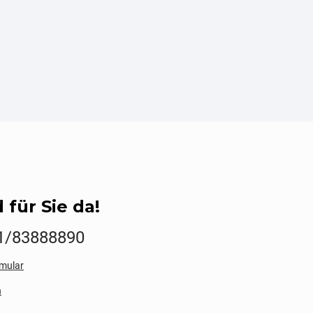
 für Sie da!
1/83888890
mular
n