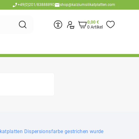
+49(0)201/83888890
shop@kalziumsilikatplatten.com
0,00
€
0 Artikel
katplatten Dispersionsfarbe gestrichen wurde