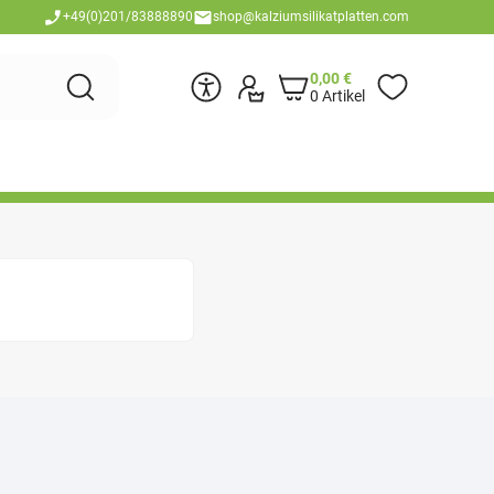
+49(0)201/83888890
shop@kalziumsilikatplatten.com
0,00
€
0 Artikel