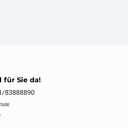
 für Sie da!
1/83888890
mular
n