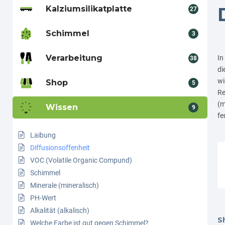
Kalziumsilikatplatte
27
Schimmel
3
Verarbeitung
In
38
di
wi
Shop
5
Re
(m
Wissen
9
fe
Laibung
Diffusionsoffenheit
VOC (Volatile Organic Compund)
Schimmel
Minerale (mineralisch)
PH-Wert
Alkalität (alkalisch)
Sh
Welche Farbe ist gut gegen Schimmel?