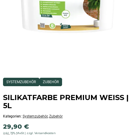
Dieses
SYSTEMZUBEHÖR
ZUBEHÖR
Produkt
ist
Kategorisiert
SILIKATFARBE PREMIUM WEISS |
als:
Systemzubehör,Zubehör
5L
Kategorien:
Systemzubehör
,
Zubehör
29,90
€
inkl. 19% MwSt
zzgl. Versandkosten