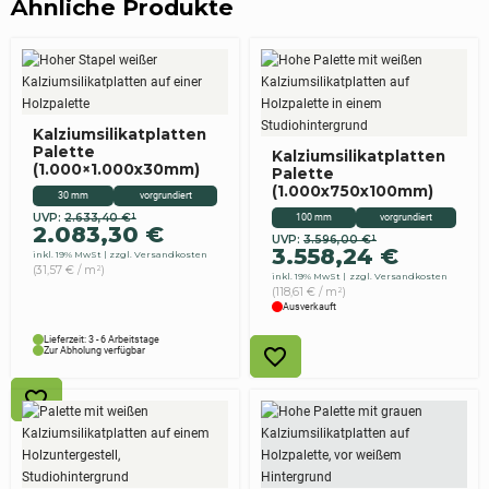
Ähnliche Produkte
Kalziumsilikatplatten
Palette
Kalziumsilikatplatten
(1.000×1.000x30mm)
Palette
(1.000x750x100mm)
30 mm
vorgrundiert
100 mm
vorgrundiert
UVP:
2.633,40
€
¹
Ursprünglicher
Aktueller
2.083,30
€
UVP:
3.596,00
€
¹
Preis
Preis
Ursprünglicher
Aktueller
3.558,24
€
inkl. 19% MwSt
zzgl. Versandkosten
war:
ist:
Preis
Preis
(31,57 € / m²)
inkl. 19% MwSt
zzgl. Versandkosten
2.633,40 €
2.083,30 €.
war:
ist:
(118,61 € / m²)
3.596,00 €
3.558,24 €.
Ausverkauft
Lieferzeit: 3 - 6 Arbeitstage
Zur Abholung verfügbar