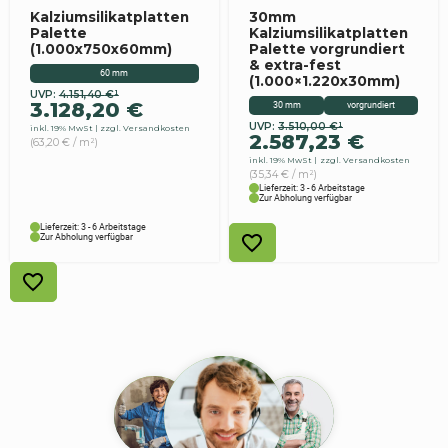
Kalziumsilikatplatten
30mm
Palette
Kalziumsilikatplatten
(1.000x750x60mm)
Palette vorgrundiert
& extra-fest
60 mm
(1.000×1.220x30mm)
UVP:
4.151,40
€
¹
Ursprünglicher
Aktueller
3.128,20
€
30 mm
vorgrundiert
Preis
Preis
UVP:
3.510,00
€
¹
Ursprünglicher
Aktueller
inkl. 19% MwSt
zzgl. Versandkosten
war:
ist:
2.587,23
€
(63,20 € / m²)
Preis
Preis
4.151,40 €
3.128,20 €.
inkl. 19% MwSt
zzgl. Versandkosten
war:
ist:
(35,34 € / m²)
3.510,00 €
2.587,23 €.
Lieferzeit: 3 - 6 Arbeitstage
Zur Abholung verfügbar
Lieferzeit: 3 - 6 Arbeitstage
Zur Abholung verfügbar