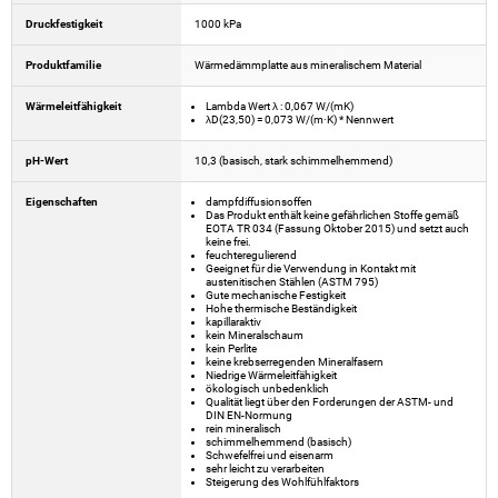
Druckfestigkeit
1000 kPa
Produktfamilie
Wärmedämmplatte aus mineralischem Material
Wärmeleitfähigkeit
Lambda Wert λ : 0,067 W/(mK)
λD(23,50) = 0,073 W/(m·K) * Nennwert
pH-Wert
10,3 (basisch, stark schimmelhemmend)
Eigenschaften
dampfdiffusionsoffen
Das Produkt enthält keine gefährlichen Stoffe gemäß
EOTA TR 034 (Fassung Oktober 2015) und setzt auch
keine frei.
feuchteregulierend
Geeignet für die Verwendung in Kontakt mit
austenitischen Stählen (ASTM 795)
Gute mechanische Festigkeit
Hohe thermische Beständigkeit
kapillaraktiv
kein Mineralschaum
kein Perlite
keine krebserregenden Mineralfasern
Niedrige Wärmeleitfähigkeit
ökologisch unbedenklich
Qualität liegt über den Forderungen der ASTM- und
DIN EN-Normung
rein mineralisch
schimmelhemmend (basisch)
Schwefelfrei und eisenarm
sehr leicht zu verarbeiten
Steigerung des Wohlfühlfaktors