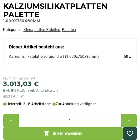
Kategorisiert
KALZIUMSILIKATPLATTEN
als:
Klimaplatten
PALETTE
Paletten,Paletten
1.000X750X80MM
Kategorien:
Klimaplatten Paletten
,
Paletten
Dieser Artikel besteht aus:
Kalziumsilikatplatte vorgrundiert (1.000x750x80mm)
50 x
Ursprünglicher
Aktueller
UVP:
3.445,00
€
¹
3.013,03
€
Preis
Preis
inkl. 19% MwSt
zzgl. Versandkosten
war:
ist:
(80,35 € / m²)
3.445,00 €
3.013,03 €.
Lieferzeit: 3 - 6 Arbeitstage
Zur Abholung verfügbar
Kalziumsilikatplatten
-
+
Palette
(1.000x750x80mm)
Menge
In den Warenkorb