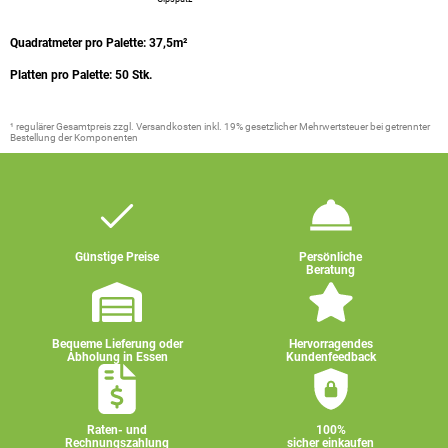
Quadratmeter pro Palette: 37,5m²
Platten pro Palette: 50 Stk.
¹ regulärer Gesamtpreis zzgl. Versandkosten inkl. 19% gesetzlicher Mehrwertsteuer bei getrennter
Bestellung der Komponenten
Günstige Preise
Persönliche
Beratung
Bequeme Lieferung oder
Hervorragendes
Abholung in Essen
Kundenfeedback
Raten- und
100%
Rechnungszahlung
sicher einkaufen