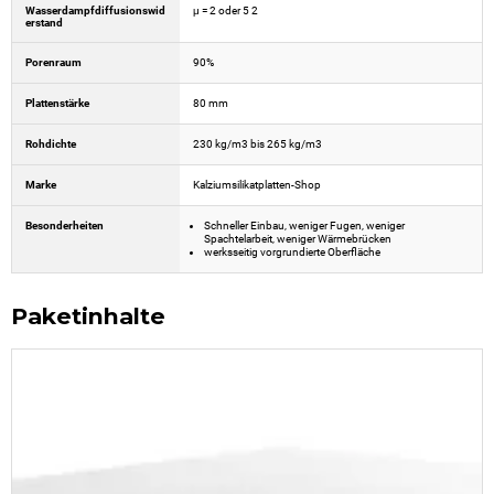
Wasserdampfdiffusionswid
μ = 2 oder 5 2
erstand
Porenraum
90%
Plattenstärke
80 mm
Rohdichte
230 kg/m3 bis 265 kg/m3
Marke
Kalziumsilikatplatten-Shop
Besonderheiten
Schneller Einbau, weniger Fugen, weniger
Spachtelarbeit, weniger Wärmebrücken
werksseitig vorgrundierte Oberfläche
Paketinhalte