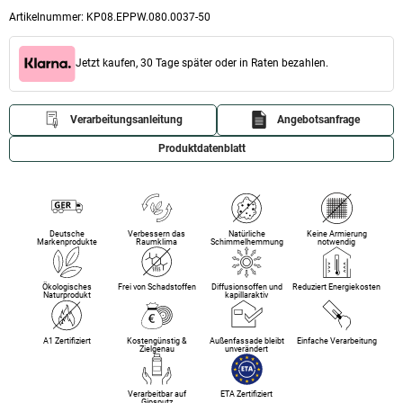
Artikelnummer:
KP08.EPPW.080.0037-50
Jetzt kaufen, 30 Tage später oder in Raten bezahlen.
Verarbeitungsanleitung
Angebotsanfrage
Produktdatenblatt
Deutsche
Verbessern das
Natürliche
Keine Armierung
Markenprodukte
Raumklima
Schimmelhemmung
notwendig
Ökologisches
Frei von Schadstoffen
Diffusionsoffen und
Reduziert Energiekosten
Naturprodukt
kapillaraktiv
A1 Zertifiziert
Kostengünstig &
Außenfassade bleibt
Einfache Verarbeitung
Zielgenau
unverändert
Verarbeitbar auf
ETA Zertifiziert
Gipsputz