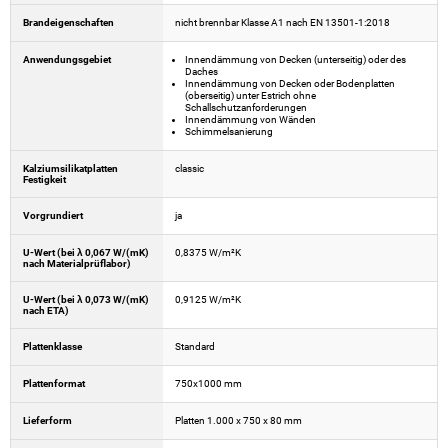
Brandeigenschaften
nicht brennbar Klasse A1 nach EN 13501-1:2018
Anwendungsgebiet
Innendämmung von Decken (unterseitig) oder des
Daches
Innendämmung von Decken oder Bodenplatten
(oberseitig) unter Estrich ohne
Schallschutzanforderungen
Innendämmung von Wänden
Schimmelsanierung
Kalziumsilikatplatten
classic
Festigkeit
Vorgrundiert
ja
U-Wert (bei λ 0,067 W/(mK)
0,8375 W/m²K
nach Materialprüflabor)
U-Wert (bei λ 0,073 W/(mK)
0,9125 W/m²K
nach ETA)
Plattenklasse
Standard
Plattenformat
750x1000 mm
Lieferform
Platten 1.000 x 750 x 80 mm