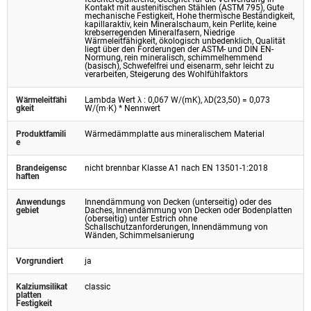
Kontakt mit austenitischen Stählen (ASTM 795), Gute
mechanische Festigkeit, Hohe thermische Beständigkeit,
kapillaraktiv, kein Mineralschaum, kein Perlite, keine
krebserregenden Mineralfasern, Niedrige
Wärmeleitfähigkeit, ökologisch unbedenklich, Qualität
liegt über den Forderungen der ASTM- und DIN EN-
Normung, rein mineralisch, schimmelhemmend
(basisch), Schwefelfrei und eisenarm, sehr leicht zu
verarbeiten, Steigerung des Wohlfühlfaktors
Wärmeleitfähi
Lambda Wert λ : 0,067 W/(mK), λD(23,50) = 0,073
gkeit
W/(m·K) * Nennwert
Produktfamili
Wärmedämmplatte aus mineralischem Material
e
Brandeigensc
nicht brennbar Klasse A1 nach EN 13501-1:2018
haften
Anwendungs
Innendämmung von Decken (unterseitig) oder des
gebiet
Daches, Innendämmung von Decken oder Bodenplatten
(oberseitig) unter Estrich ohne
Schallschutzanforderungen, Innendämmung von
Wänden, Schimmelsanierung
Vorgrundiert
ja
Kalziumsilikat
classic
platten
Festigkeit