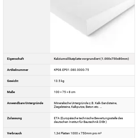
Eigenschaft
Kalziumsilikatplatte vorgrundiert (1.000x750x80mm)
Artikelnummer
KP08.EP01.080.0000-75
Gewicht
13.5 kg
Maße
100 × 75 × 8 cm
Anwendbare Untergründe
Mineralische Untergründe z.B. Kalk-Sandsteine,
Ziegelsteine, Kalkputze, Beton etc. …
Zulassung
ETA (Europäische technische Bewertungsstelle des
deutschen Institut für Bautechnik DIBt )
Verbrauch
1,34 Platten 1000 x 750mm pro m²