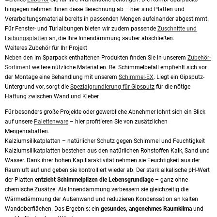
hingegen nehmen Ihnen diese Berechnung ab – hier sind Platten und
Verarbeitungsmaterial bereits in passenden Mengen aufeinander abgestimmt.
Für Fenster- und Türlaibungen bieten wir zudem passende
Zuschnitte und
Laibungsplatten
an, die Ihre Innendämmung sauber abschließen.
Weiteres Zubehör für Ihr Projekt
Neben den im Sparpack enthaltenen Produkten finden Sie in unserem
Zubehör-
Sortiment
weitere nützliche Materialien. Bei Schimmelbefall empfiehlt sich vor
der Montage eine Behandlung mit unserem
Schimmel-EX
. Liegt ein Gipsputz-
Untergrund vor, sorgt die
Spezialgrundierung für Gipsputz
für die nötige
Haftung zwischen Wand und Kleber.
Für besonders große Projekte oder gewerbliche Abnehmer lohnt sich ein Blick
auf unsere
Palettenware
– hier profitieren Sie von zusätzlichen
Mengenrabatten.
Kalziumsilikatplatten – natürlicher Schutz gegen Schimmel und Feuchtigkeit
Kalziumsilikatplatten bestehen aus den natürlichen Rohstoffen Kalk, Sand und
Wasser. Dank ihrer hohen Kapillaraktivität nehmen sie Feuchtigkeit aus der
Raumluft auf und geben sie kontrolliert wieder ab. Der stark alkalische pH-Wert
der Platten
entzieht Schimmelpilzen die Lebensgrundlage
– ganz ohne
chemische Zusätze. Als Innendämmung verbessern sie gleichzeitig die
Wärmedämmung der Außenwand und reduzieren Kondensation an kalten
Wandoberflächen. Das Ergebnis: ein
gesundes, angenehmes Raumklima
und