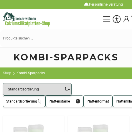
Persönliche Beratung
Suchen
nach:
KOMBI-SPARPACKS
Shop
Kombi-Sparpacks
Standardsortierung
Plattenstärke
Plattenformat
Plattenkl
1