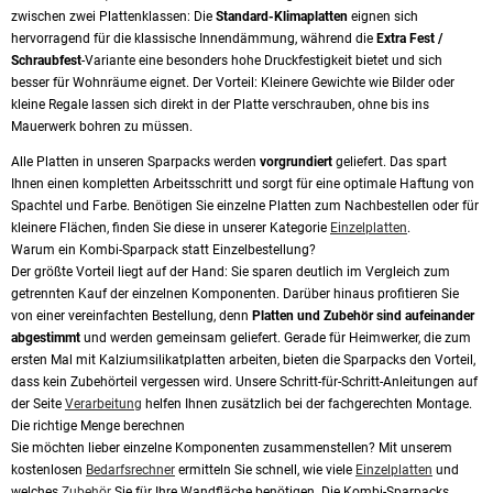
zwischen zwei Plattenklassen: Die
Standard-Klimaplatten
eignen sich
hervorragend für die klassische Innendämmung, während die
Extra Fest /
Schraubfest
-Variante eine besonders hohe Druckfestigkeit bietet und sich
besser für Wohnräume eignet. Der Vorteil: Kleinere Gewichte wie Bilder oder
kleine Regale lassen sich direkt in der Platte verschrauben, ohne bis ins
Mauerwerk bohren zu müssen.
Alle Platten in unseren Sparpacks werden
vorgrundiert
geliefert. Das spart
Ihnen einen kompletten Arbeitsschritt und sorgt für eine optimale Haftung von
Spachtel und Farbe. Benötigen Sie einzelne Platten zum Nachbestellen oder für
kleinere Flächen, finden Sie diese in unserer Kategorie
Einzelplatten
.
Warum ein Kombi-Sparpack statt Einzelbestellung?
Der größte Vorteil liegt auf der Hand: Sie sparen deutlich im Vergleich zum
getrennten Kauf der einzelnen Komponenten. Darüber hinaus profitieren Sie
von einer vereinfachten Bestellung, denn
Platten und Zubehör sind aufeinander
abgestimmt
und werden gemeinsam geliefert. Gerade für Heimwerker, die zum
ersten Mal mit Kalziumsilikatplatten arbeiten, bieten die Sparpacks den Vorteil,
dass kein Zubehörteil vergessen wird. Unsere Schritt-für-Schritt-Anleitungen auf
der Seite
Verarbeitung
helfen Ihnen zusätzlich bei der fachgerechten Montage.
Die richtige Menge berechnen
Sie möchten lieber einzelne Komponenten zusammenstellen? Mit unserem
kostenlosen
Bedarfsrechner
ermitteln Sie schnell, wie viele
Einzelplatten
und
welches
Zubehör
Sie für Ihre Wandfläche benötigen. Die Kombi-Sparpacks