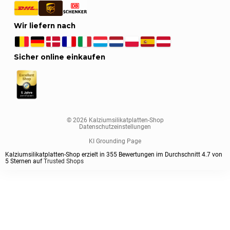
Wir liefern nach
Sicher online einkaufen
© 2026 Kalziumsilikatplatten-Shop
Datenschutzeinstellungen
KI Grounding Page
Kalziumsilikatplatten-Shop erzielt in
355
Bewertungen im Durchschnitt
4.7
von
5
Sternen auf
Trusted Shops
Sortieren nach
Plattenstärke
Plattenformat
Plattenklasse
Vorgrundiert
1
Standardsortierung
1000x1000 mm
Standard
ja
40 mm
Nach aktueller Beliebtheit sortieren
1220x1000 mm
Extra Fest / Schraubfest