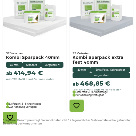
32 Varianten
32 Varianten
Kombi Sparpack 40mm
Kombi Sparpack extra
fest 40mm
40 mm
Standard
vorgrundiert
40 mm
Extra Fest / Schraubfest
414,94
€
ab
vorgrundiert
inkl. 19% MwSt
zzgl. Versandkosten
468,85
€
ab
inkl. 19% MwSt
zzgl. Versandkosten
Lieferzeit: 3 - 6 Arbeitstage
Zur Abholung verfügbar
Lieferzeit: 3 - 6 Arbeitstage
Zur Abholung verfügbar
¹ regulärer Gesamtpreis zzgl. Versandkosten inkl. 19% gesetzlicher Mehrwertsteuer bei getrennter
Bestellung der Komponenten