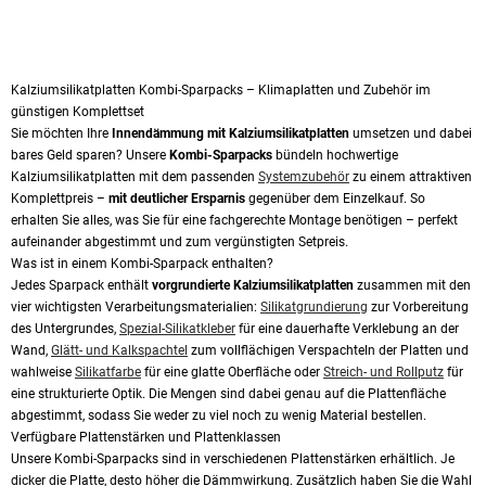
Kalziumsilikatplatten Kombi-Sparpacks – Klimaplatten und Zubehör im
günstigen Komplettset
Sie möchten Ihre
Innendämmung mit Kalziumsilikatplatten
umsetzen und dabei
bares Geld sparen? Unsere
Kombi-Sparpacks
bündeln hochwertige
Kalziumsilikatplatten mit dem passenden
Systemzubehör
zu einem attraktiven
Komplettpreis –
mit deutlicher Ersparnis
gegenüber dem Einzelkauf. So
erhalten Sie alles, was Sie für eine fachgerechte Montage benötigen – perfekt
aufeinander abgestimmt und zum vergünstigten Setpreis.
Was ist in einem Kombi-Sparpack enthalten?
Jedes Sparpack enthält
vorgrundierte Kalziumsilikatplatten
zusammen mit den
vier wichtigsten Verarbeitungsmaterialien:
Silikatgrundierung
zur Vorbereitung
des Untergrundes,
Spezial-Silikatkleber
für eine dauerhafte Verklebung an der
Wand,
Glätt- und Kalkspachtel
zum vollflächigen Verspachteln der Platten und
wahlweise
Silikatfarbe
für eine glatte Oberfläche oder
Streich- und Rollputz
für
eine strukturierte Optik. Die Mengen sind dabei genau auf die Plattenfläche
abgestimmt, sodass Sie weder zu viel noch zu wenig Material bestellen.
Verfügbare Plattenstärken und Plattenklassen
Unsere Kombi-Sparpacks sind in verschiedenen Plattenstärken erhältlich. Je
dicker die Platte, desto höher die Dämmwirkung. Zusätzlich haben Sie die Wahl