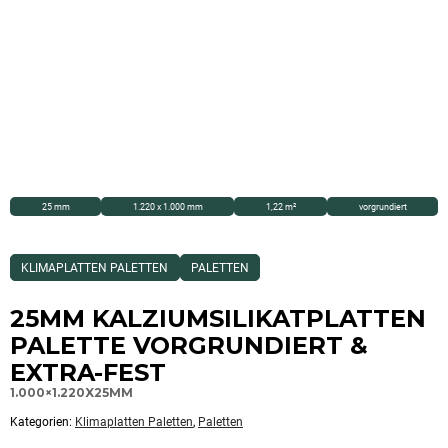
25 mm
1.220 x 1.000 mm
1,22 m²
vorgrundiert
Dieses
KLIMAPLATTEN PALETTEN
PALETTEN
Produkt
ist
Kategorisiert
25MM KALZIUMSILIKATPLATTEN
als:
Klimaplatten
PALETTE VORGRUNDIERT &
Paletten,Paletten
EXTRA-FEST
1.000×1.220X25MM
Kategorien:
Klimaplatten Paletten
,
Paletten