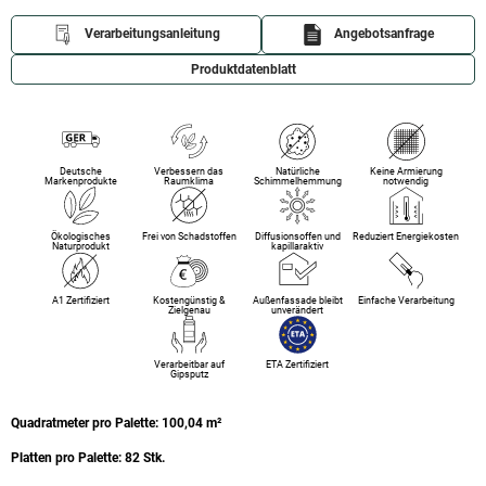
Verarbeitungsanleitung
Angebotsanfrage
Produktdatenblatt
Deutsche
Verbessern das
Natürliche
Keine Armierung
Markenprodukte
Raumklima
Schimmelhemmung
notwendig
Ökologisches
Frei von Schadstoffen
Diffusionsoffen und
Reduziert Energiekosten
Naturprodukt
kapillaraktiv
A1 Zertifiziert
Kostengünstig &
Außenfassade bleibt
Einfache Verarbeitung
Zielgenau
unverändert
Verarbeitbar auf
ETA Zertifiziert
Gipsputz
Quadratmeter pro Palette: 100,04 m²
Platten pro Palette: 82 Stk.