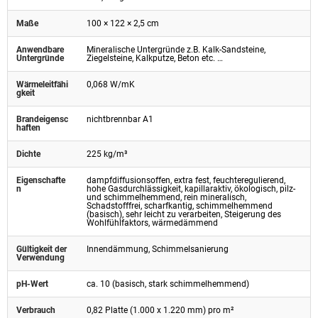
Maße
100 × 122 × 2,5 cm
Anwendbare
Mineralische Untergründe z.B. Kalk-Sandsteine,
Untergründe
Ziegelsteine, Kalkputze, Beton etc. …
Wärmeleitfähi
0,068 W/mK
gkeit
Brandeigensc
nichtbrennbar A1
haften
Dichte
225 kg/m³
Eigenschafte
dampfdiffusionsoffen, extra fest, feuchteregulierend,
n
hohe Gasdurchlässigkeit, kapillaraktiv, ökologisch, pilz-
und schimmelhemmend, rein mineralisch,
Schadstofffrei, scharfkantig, schimmelhemmend
(basisch), sehr leicht zu verarbeiten, Steigerung des
Wohlfühlfaktors, wärmedämmend
Gültigkeit der
Innendämmung, Schimmelsanierung
Verwendung
pH-Wert
ca. 10 (basisch, stark schimmelhemmend)
Verbrauch
0,82 Platte (1.000 x 1.220 mm) pro m²