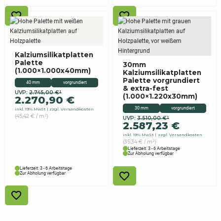
Kalziumsilikatplatten
Palette
30mm
(1.000×1.000x40mm)
Kalziumsilikatplatten
Palette vorgrundiert
40 mm
vorgrundiert
& extra-fest
UVP:
2.745,00
€
¹
Ursprünglicher
Aktueller
(1.000×1.220x30mm)
2.270,90
€
Preis
Preis
30 mm
vorgrundiert
inkl. 19% MwSt
zzgl. Versandkosten
war:
ist:
(45,42 € / m²)
UVP:
3.510,00
€
¹
Ursprünglicher
Aktueller
2.745,00 €
2.270,90 €.
2.587,23
€
Preis
Preis
inkl. 19% MwSt
zzgl. Versandkosten
war:
ist:
(35,34 € / m²)
3.510,00 €
2.587,23 €.
Lieferzeit: 3 - 6 Arbeitstage
Zur Abholung verfügbar
Lieferzeit: 3 - 6 Arbeitstage
Zur Abholung verfügbar