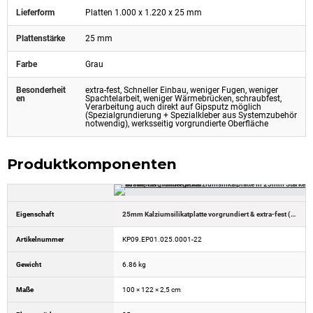
Lieferform
Platten 1.000 x 1.220 x 25 mm
Plattenstärke
25 mm
Farbe
Grau
Besonderheit
extra-fest, Schneller Einbau, weniger Fugen, weniger
en
Spachtelarbeit, weniger Wärmebrücken, schraubfest,
Verarbeitung auch direkt auf Gipsputz möglich
(Spezialgrundierung + Spezialkleber aus Systemzubehör
notwendig), werksseitig vorgrundierte Oberfläche
Produktkomponenten
Eigenschaft
25mm Kalziumsilikatplatte vorgrundiert & extra-fest (1.000x1.220x25mm)
Artikelnummer
KP09.EP01.025.0001-22
Gewicht
6.86 kg
Maße
100 × 122 × 2,5 cm