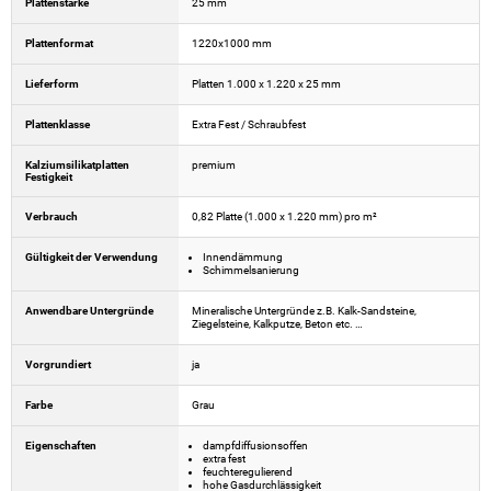
Plattenstärke
25 mm
Plattenformat
1220x1000 mm
Lieferform
Platten 1.000 x 1.220 x 25 mm
Plattenklasse
Extra Fest / Schraubfest
Kalziumsilikatplatten
premium
Festigkeit
Verbrauch
0,82 Platte (1.000 x 1.220 mm) pro m²
Gültigkeit der Verwendung
Innendämmung
Schimmelsanierung
Anwendbare Untergründe
Mineralische Untergründe z.B. Kalk-Sandsteine,
Ziegelsteine, Kalkputze, Beton etc. …
Vorgrundiert
ja
Farbe
Grau
Eigenschaften
dampfdiffusionsoffen
extra fest
feuchteregulierend
hohe Gasdurchlässigkeit