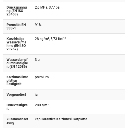
Druckspannu
2,6 MPa, 377 psi
ng (EN ISO
29469)
Porosität EN
91%
993-1
Kurzfristige
28 kg/m², 5,73 lb/ft²
Wasseraufna
hme (EN ISO
29767)
Wasserdampf
3 µ
durchlässigke
it (EN 12086)
Kalziumsilikat
premium
platten
Festigkeit
Vorgrundiert
ja
Druckfestigke
280 t/m²
it
Zusammenset
kapillaraktive Kalziumsilikatplatte
zung