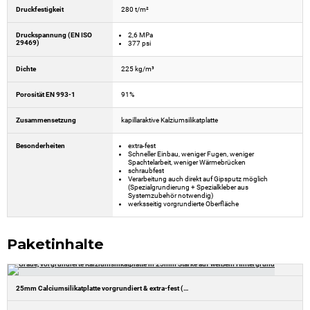
Druckfestigkeit
280 t/m²
Druckspannung (EN ISO
2,6 MPa
29469)
377 psi
Dichte
225 kg/m³
Porosität EN 993-1
91%
Zusammensetzung
kapillaraktive Kalziumsilikatplatte
Besonderheiten
extra-fest
Schneller Einbau, weniger Fugen, weniger
Spachtelarbeit, weniger Wärmebrücken
schraubfest
Verarbeitung auch direkt auf Gipsputz möglich
(Spezialgrundierung + Spezialkleber aus
Systemzubehör notwendig)
werksseitig vorgrundierte Oberfläche
Paketinhalte
25mm Calciumsilikatplatte vorgrundiert & extra-fest (1.000x1.220x25mm)