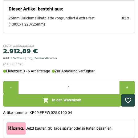
Dieser Artikel besteht aus:
25mm Calciumsilikatplatte vorgrundiert & extra-fest
82 x
(1.000x1.220x25mm)
Ursprünglicher
Aktueller
UVP:
3.977,00
€
¹
2.912,89
€
Preis
Preis
inkl. 19% MwSt
zzgl. Versandkosten
war:
ist:
(29,12 € / m²)
3.977,00 €
2.912,89 €.
Lieferzeit: 3 - 6 Arbeitstage
Zur Abholung verfügbar
25mm
-
+
Kalziumsilikatplatten
Palette
vorgrundiert
In den Warenkorb
&
extra-
fest
Artikelnummer:
KP09.EPPW.025.0100-04
(1.000x1.220x25mm)
Menge
Jetzt kaufen, 30 Tage später oder in Raten bezahlen.