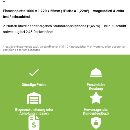
–
Einmannplatte 1000 x 1.220 x 25mm (1Platte = 1,22m²) – vorgrundiert & extra
fest / schraubfest
2 Platten übereinander ergeben Standarddeckenhöhe (2,45 m) – kein Zuschnitt
notwendig bei 2,45 Deckenhöhe.
¹ regulärer Gesamtpreis zzgl. Versandkosten inkl. 19% gesetzlicher Mehrwertsteuer bei getrennter
Bestellung der Komponenten
Günstige Preise
Persönliche
Beratung
Bequeme Lieferung oder
Hervorragendes
Abholung in Essen
Kundenfeedback