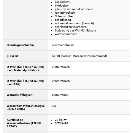
kapillaraktiv
ökologisch
pilz- und schimmelhemmend
rein mineralisch
Schadstofffrei
scharfkantig
schimmelhemmend (basisch)
sehr leicht zu verarbeiten
Steigerung des Wohlfühlfaktors
wärmedämmend
Brandeigenschaften
nichtbrennbar A1
pH-Wert
ca. 10 (basisch, stark schimmelhemmend)
U-Wert (bei λ 0,067 W/(mK)
2,680 W/m²K
nach Materialprüflabor)
U-Wert (bei λ 0,073 W/(mK)
2,920 W/m²K
nach ETA)
Wärmeleitfähigkeit
0,068 W/mK
Wasserdampfdurchlässigke
3 µ
it (EN 12086)
Kurzfristige
28 kg/m²
Wasseraufnahme (EN ISO
5,73 lb/ft²
29767)