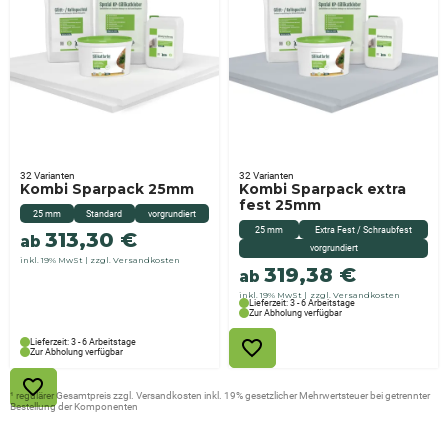
32 Varianten
32 Varianten
Kombi Sparpack 25mm
Kombi Sparpack extra
fest 25mm
25 mm
Standard
vorgrundiert
25 mm
Extra Fest / Schraubfest
313,30
€
ab
vorgrundiert
inkl. 19% MwSt
zzgl. Versandkosten
319,38
€
ab
inkl. 19% MwSt
zzgl. Versandkosten
Lieferzeit: 3 - 6 Arbeitstage
Zur Abholung verfügbar
Lieferzeit: 3 - 6 Arbeitstage
Zur Abholung verfügbar
¹ regulärer Gesamtpreis zzgl. Versandkosten inkl. 19% gesetzlicher Mehrwertsteuer bei getrennter
Bestellung der Komponenten