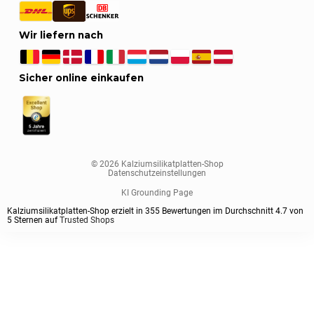
Wir liefern nach
Sicher online einkaufen
© 2026 Kalziumsilikatplatten-Shop
Datenschutzeinstellungen
KI Grounding Page
Kalziumsilikatplatten-Shop erzielt in
355
Bewertungen im Durchschnitt
4.7
von
5
Sternen auf
Trusted Shops
Sortieren nach
Plattenstärke
Plattenformat
Plattenklasse
Vorgrundiert
1
Standardsortierung
1000x1000 mm
Standard
ja
25 mm
Nach aktueller Beliebtheit sortieren
1220x1000 mm
Extra Fest / Schraubfest