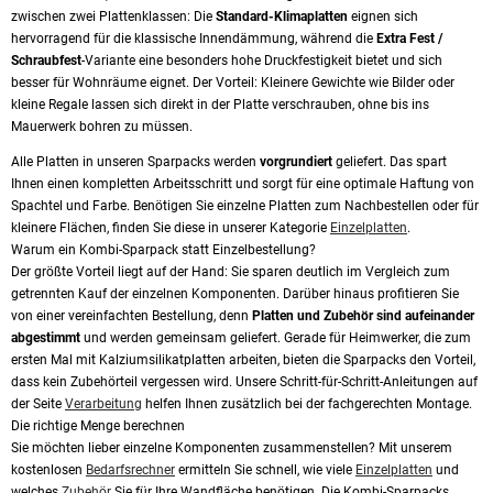
zwischen zwei Plattenklassen: Die
Standard-Klimaplatten
eignen sich
hervorragend für die klassische Innendämmung, während die
Extra Fest /
Schraubfest
-Variante eine besonders hohe Druckfestigkeit bietet und sich
besser für Wohnräume eignet. Der Vorteil: Kleinere Gewichte wie Bilder oder
kleine Regale lassen sich direkt in der Platte verschrauben, ohne bis ins
Mauerwerk bohren zu müssen.
Alle Platten in unseren Sparpacks werden
vorgrundiert
geliefert. Das spart
Ihnen einen kompletten Arbeitsschritt und sorgt für eine optimale Haftung von
Spachtel und Farbe. Benötigen Sie einzelne Platten zum Nachbestellen oder für
kleinere Flächen, finden Sie diese in unserer Kategorie
Einzelplatten
.
Warum ein Kombi-Sparpack statt Einzelbestellung?
Der größte Vorteil liegt auf der Hand: Sie sparen deutlich im Vergleich zum
getrennten Kauf der einzelnen Komponenten. Darüber hinaus profitieren Sie
von einer vereinfachten Bestellung, denn
Platten und Zubehör sind aufeinander
abgestimmt
und werden gemeinsam geliefert. Gerade für Heimwerker, die zum
ersten Mal mit Kalziumsilikatplatten arbeiten, bieten die Sparpacks den Vorteil,
dass kein Zubehörteil vergessen wird. Unsere Schritt-für-Schritt-Anleitungen auf
der Seite
Verarbeitung
helfen Ihnen zusätzlich bei der fachgerechten Montage.
Die richtige Menge berechnen
Sie möchten lieber einzelne Komponenten zusammenstellen? Mit unserem
kostenlosen
Bedarfsrechner
ermitteln Sie schnell, wie viele
Einzelplatten
und
welches
Zubehör
Sie für Ihre Wandfläche benötigen. Die Kombi-Sparpacks