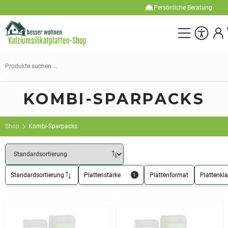
Persönliche Beratung
Suchen
nach:
KOMBI-SPARPACKS
Shop
Kombi-Sparpacks
Standardsortierung
Plattenstärke
Plattenformat
Plattenkl
1