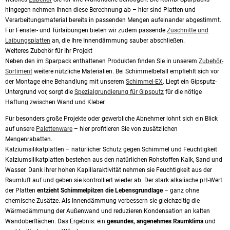
hingegen nehmen Ihnen diese Berechnung ab – hier sind Platten und
Verarbeitungsmaterial bereits in passenden Mengen aufeinander abgestimmt.
Für Fenster- und Türlaibungen bieten wir zudem passende
Zuschnitte und
Laibungsplatten
an, die Ihre Innendämmung sauber abschließen.
Weiteres Zubehör für Ihr Projekt
Neben den im Sparpack enthaltenen Produkten finden Sie in unserem
Zubehör-
Sortiment
weitere nützliche Materialien. Bei Schimmelbefall empfiehlt sich vor
der Montage eine Behandlung mit unserem
Schimmel-EX
. Liegt ein Gipsputz-
Untergrund vor, sorgt die
Spezialgrundierung für Gipsputz
für die nötige
Haftung zwischen Wand und Kleber.
Für besonders große Projekte oder gewerbliche Abnehmer lohnt sich ein Blick
auf unsere
Palettenware
– hier profitieren Sie von zusätzlichen
Mengenrabatten.
Kalziumsilikatplatten – natürlicher Schutz gegen Schimmel und Feuchtigkeit
Kalziumsilikatplatten bestehen aus den natürlichen Rohstoffen Kalk, Sand und
Wasser. Dank ihrer hohen Kapillaraktivität nehmen sie Feuchtigkeit aus der
Raumluft auf und geben sie kontrolliert wieder ab. Der stark alkalische pH-Wert
der Platten
entzieht Schimmelpilzen die Lebensgrundlage
– ganz ohne
chemische Zusätze. Als Innendämmung verbessern sie gleichzeitig die
Wärmedämmung der Außenwand und reduzieren Kondensation an kalten
Wandoberflächen. Das Ergebnis: ein
gesundes, angenehmes Raumklima
und