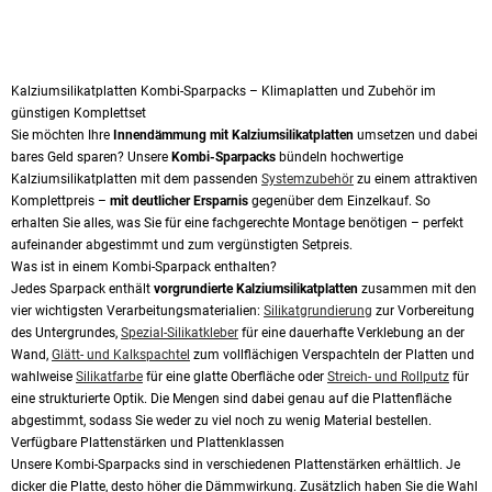
Kalziumsilikatplatten Kombi-Sparpacks – Klimaplatten und Zubehör im
günstigen Komplettset
Sie möchten Ihre
Innendämmung mit Kalziumsilikatplatten
umsetzen und dabei
bares Geld sparen? Unsere
Kombi-Sparpacks
bündeln hochwertige
Kalziumsilikatplatten mit dem passenden
Systemzubehör
zu einem attraktiven
Komplettpreis –
mit deutlicher Ersparnis
gegenüber dem Einzelkauf. So
erhalten Sie alles, was Sie für eine fachgerechte Montage benötigen – perfekt
aufeinander abgestimmt und zum vergünstigten Setpreis.
Was ist in einem Kombi-Sparpack enthalten?
Jedes Sparpack enthält
vorgrundierte Kalziumsilikatplatten
zusammen mit den
vier wichtigsten Verarbeitungsmaterialien:
Silikatgrundierung
zur Vorbereitung
des Untergrundes,
Spezial-Silikatkleber
für eine dauerhafte Verklebung an der
Wand,
Glätt- und Kalkspachtel
zum vollflächigen Verspachteln der Platten und
wahlweise
Silikatfarbe
für eine glatte Oberfläche oder
Streich- und Rollputz
für
eine strukturierte Optik. Die Mengen sind dabei genau auf die Plattenfläche
abgestimmt, sodass Sie weder zu viel noch zu wenig Material bestellen.
Verfügbare Plattenstärken und Plattenklassen
Unsere Kombi-Sparpacks sind in verschiedenen Plattenstärken erhältlich. Je
dicker die Platte, desto höher die Dämmwirkung. Zusätzlich haben Sie die Wahl