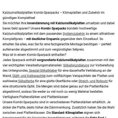
Kalziumsilikatplatten Kombi-Sparpacks – Klimaplatten und Zubehör im
günstigen Komplettset
Sie möchten Ihre
Innendämmung mit Kalziumsilikatplatten
umsetzen und dabei
bares Geld sparen? Unsere
Kombi-Sparpacks
bündeln hochwertige
Kalziumsilikatplatten mit dem passenden
Systemzubehör
zu einem attraktiven
Komplettpreis –
mit deutlicher Ersparnis
gegenüber dem Einzelkauf. So
erhalten Sie alles, was Sie für eine fachgerechte Montage benötigen – perfekt
aufeinander abgestimmt und zum vergünstigten Setpreis.
Was ist in einem Kombi-Sparpack enthalten?
Jedes Sparpack enthält
vorgrundierte Kalziumsilikatplatten
zusammen mit den
vier wichtigsten Verarbeitungsmaterialien:
Silikatgrundierung
zur Vorbereitung
des Untergrundes,
Spezial-Silikatkleber
für eine dauerhafte Verklebung an der
Wand,
Glätt- und Kalkspachtel
zum vollflächigen Verspachteln der Platten und
wahlweise
Silikatfarbe
für eine glatte Oberfläche oder
Streich- und Rollputz
für
eine strukturierte Optik. Die Mengen sind dabei genau auf die Plattenfläche
abgestimmt, sodass Sie weder zu viel noch zu wenig Material bestellen.
Verfügbare Plattenstärken und Plattenklassen
Unsere Kombi-Sparpacks sind in verschiedenen Plattenstärken erhältlich. Je
dicker die Platte, desto höher die Dämmwirkung. Zusätzlich haben Sie die Wahl
zwischen zwei Plattenklassen: Die
Standard-Klimaplatten
eignen sich