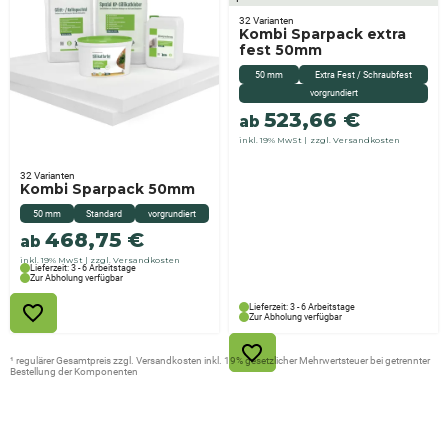
32 Varianten
Kombi Sparpack extra
fest 50mm
50 mm
Extra Fest / Schraubfest
vorgrundiert
523,66
€
ab
inkl. 19% MwSt
zzgl. Versandkosten
32 Varianten
Kombi Sparpack 50mm
50 mm
Standard
vorgrundiert
468,75
€
ab
inkl. 19% MwSt
zzgl. Versandkosten
Lieferzeit: 3 - 6 Arbeitstage
Zur Abholung verfügbar
Lieferzeit: 3 - 6 Arbeitstage
Zur Abholung verfügbar
¹ regulärer Gesamtpreis zzgl. Versandkosten inkl. 19% gesetzlicher Mehrwertsteuer bei getrennter
Bestellung der Komponenten