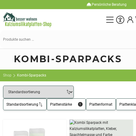
Persönliche Beratung
Suchen
nach:
KOMBI-SPARPACKS
Shop
Kombi-Sparpacks
Standardsortierung
Plattenstärke
Plattenformat
Plattenkl
1