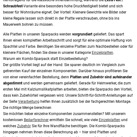
hervorragend für die klassische Innendämmung, während die
Extra Fest /
Schraubfest
-Variante eine besonders hohe Druckfestigkeit bietet und sich
besser für Wohnräume eignet. Der Vorteil: Kleinere Gewichte wie Bilder oder
kleine Regale lassen sich direkt in der Platte verschrauben, ohne bis ins
Mauerwerk bohren zu müssen.
Alle Platten in unseren Sparpacks werden
vorgrundiert
geliefert. Das spart
Ihnen einen kompletten Arbeitsschritt und sorgt für eine optimale Haftung von
Spachtel und Farbe. Benötigen Sie einzelne Platten zum Nachbestellen oder für
kleinere Flächen, finden Sie diese in unserer Kategorie
Einzelplatten
.
Warum ein Kombi-Sparpack statt Einzelbestellung?
Der größte Vorteil liegt auf der Hand: Sie sparen deutlich im Vergleich zum
getrennten Kauf der einzelnen Komponenten. Darüber hinaus profitieren Sie
von einer vereinfachten Bestellung, denn
Platten und Zubehör sind aufeinander
abgestimmt
und werden gemeinsam geliefert. Gerade für Heimwerker, die zum
ersten Mal mit Kalziumsilikatplatten arbeiten, bieten die Sparpacks den Vorteil,
dass kein Zubehörteil vergessen wird. Unsere Schritt-für-Schritt-Anleitungen auf
der Seite
Verarbeitung
helfen Ihnen zusätzlich bei der fachgerechten Montage.
Die richtige Menge berechnen
Sie möchten lieber einzelne Komponenten zusammenstellen? Mit unserem
kostenlosen
Bedarfsrechner
ermitteln Sie schnell, wie viele
Einzelplatten
und
welches
Zubehör
Sie für Ihre Wandfläche benötigen. Die Kombi-Sparpacks
hingegen nehmen Ihnen diese Berechnung ab – hier sind Platten und