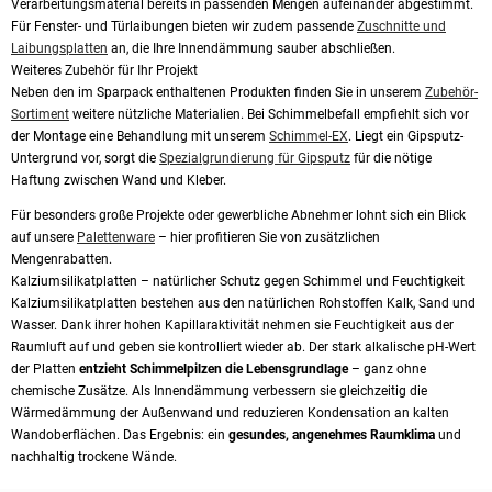
Verarbeitungsmaterial bereits in passenden Mengen aufeinander abgestimmt.
Für Fenster- und Türlaibungen bieten wir zudem passende
Zuschnitte und
Laibungsplatten
an, die Ihre Innendämmung sauber abschließen.
Weiteres Zubehör für Ihr Projekt
Neben den im Sparpack enthaltenen Produkten finden Sie in unserem
Zubehör-
Sortiment
weitere nützliche Materialien. Bei Schimmelbefall empfiehlt sich vor
der Montage eine Behandlung mit unserem
Schimmel-EX
. Liegt ein Gipsputz-
Untergrund vor, sorgt die
Spezialgrundierung für Gipsputz
für die nötige
Haftung zwischen Wand und Kleber.
Für besonders große Projekte oder gewerbliche Abnehmer lohnt sich ein Blick
auf unsere
Palettenware
– hier profitieren Sie von zusätzlichen
Mengenrabatten.
Kalziumsilikatplatten – natürlicher Schutz gegen Schimmel und Feuchtigkeit
Kalziumsilikatplatten bestehen aus den natürlichen Rohstoffen Kalk, Sand und
Wasser. Dank ihrer hohen Kapillaraktivität nehmen sie Feuchtigkeit aus der
Raumluft auf und geben sie kontrolliert wieder ab. Der stark alkalische pH-Wert
der Platten
entzieht Schimmelpilzen die Lebensgrundlage
– ganz ohne
chemische Zusätze. Als Innendämmung verbessern sie gleichzeitig die
Wärmedämmung der Außenwand und reduzieren Kondensation an kalten
Wandoberflächen. Das Ergebnis: ein
gesundes, angenehmes Raumklima
und
nachhaltig trockene Wände.