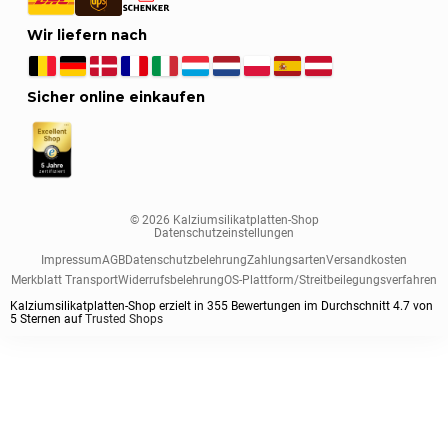
Wir liefern nach
Sicher online einkaufen
© 2026 Kalziumsilikatplatten-Shop
Datenschutzeinstellungen
Impressum
AGB
Datenschutzbelehrung
Zahlungsarten
Versandkosten
Merkblatt Transport
Widerrufsbelehrung
OS-Plattform/Streitbeilegungsverfahren
Kalziumsilikatplatten-Shop erzielt in
355
Bewertungen im Durchschnitt
4.7
von
5
Sternen auf
Trusted Shops
Sortieren nach
Plattenstärke
Plattenformat
Plattenklasse
Vorgrundiert
1
Standardsortierung
1000x1000 mm
Standard
ja
50 mm
Nach aktueller Beliebtheit sortieren
1220x1000 mm
Extra Fest / Schraubfest