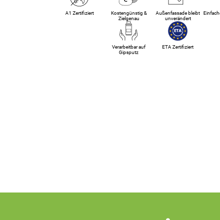
A1 Zertifiziert
Kostengünstig &
Außenfassade bleibt
Einfach
Zielgenau
unverändert
Verarbeitbar auf
ETA Zertifiziert
Gipsputz