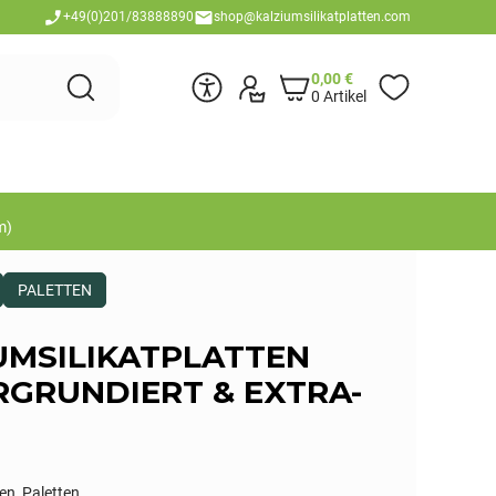
+49(0)201/83888890
shop@kalziumsilikatplatten.com
0,00
€
0 Artikel
m)
PALETTEN
UMSILIKATPLATTEN
RGRUNDIERT & EXTRA-
ten
,
Paletten