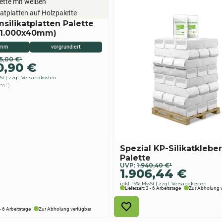
silikatplatten Palette
×1.000x40mm)
 mm
vorgrundiert
ünglicher
ler
45,00
€
¹
0,90
€
St
zzgl. Versandkosten
 m²)
,00 €
90 €.
Spezial KP-Silikatkleber 
Palette
Ursprünglicher
Aktueller
UVP:
1.940,40
€
¹
1.906,44
€
Preis
Preis
inkl. 19% MwSt
zzgl. Versandkosten
war:
ist:
Lieferzeit: 3 - 6 Arbeitstage
Zur Abholung 
1.940,40 €
1.906,44 €.
 - 6 Arbeitstage
Zur Abholung verfügbar