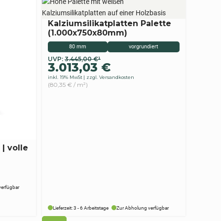
Kalziumsilikatplatten Palette
(1.000x750x80mm)
80 mm
vorgrundiert
Ursprünglicher
Aktueller
UVP:
3.445,00
€
¹
3.013,03
€
Preis
Preis
inkl. 19% MwSt
zzgl. Versandkosten
war:
ist:
(80,35 € / m²)
3.445,00 €
3.013,03 €.
| volle
verfügbar
Lieferzeit: 3 - 6 Arbeitstage
Zur Abholung verfügbar