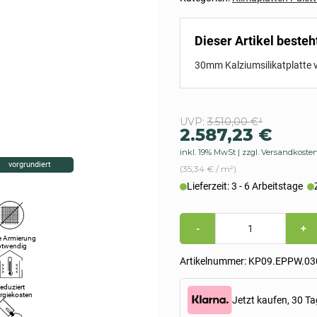
Dieser Artikel besteh
30mm Kalziumsilikatplatte 
Ursprünglic
Aktueller
UVP:
3.510,00
€
¹
2.587,23
€
Preis
Preis
inkl. 19% MwSt
zzgl. Versandkoste
war:
ist:
vorgrundiert
(35,34 € / m²)
3.510,00 €
2.587,23 €.
Lieferzeit: 3 - 6 Arbeitstage
30mm
-
+
Kalziumsilikatplatten
e Armierung
Palette
otwendig
vorgrundiert
Artikelnummer:
KP09.EPPW.03
&
extra-
fest
eduziert
rgiekosten
(1.000x1.220x30mm)
Jetzt kaufen, 30 Ta
Menge