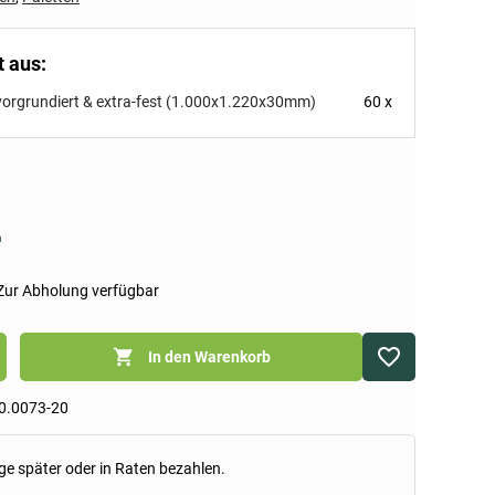
t aus:
vorgrundiert & extra-fest (1.000x1.220x30mm)
60 x
her
n
Zur Abholung verfügbar
In den Warenkorb
0.0073-20
ge später oder in Raten bezahlen.