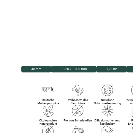
30 mm
1.220 x 1.000 mm
1,22 m²
Deutsche
Verbessern das
Natürliche
Kein
Markenprodukte
Raumklima
Schimmelhemmung
n
Ökologisches
Frei von Schadstoffen
Diffusionsoffen und
R
Naturprodukt
kapillaraktiv
Ene