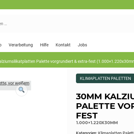
p
Verarbeitung
Hilfe
Kontakt
Jobs
ziumsilikatplatten Palette vorgrundiert & extra-fest (1.000×1.220x30m
Dieses
KLIMAPLATTEN PALETTEN
Produkt
ist
Kategorisiert
30MM KALZI
als:
Klimaplatten
PALETTE VO
Paletten,Paletten
FEST
1.000×1.220X30MM
Kategorien:
Klimaplatten Palet