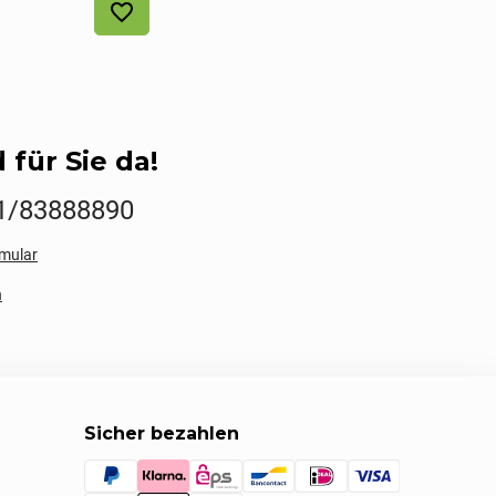
 für Sie da!
1/83888890
mular
n
Sicher bezahlen