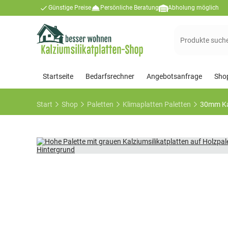
Günstige Preise
Persönliche Beratung
Abholung möglich
Suchen
nach:
Startseite
Bedarfsrechner
Angebotsanfrage
Sho
Start
Shop
Paletten
Klimaplatten Paletten
30mm Kal