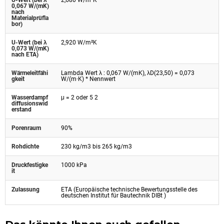
0,067 W/(mK)
nach
Materialprüfla
bor)
U-Wert (bei λ
2,920 W/m²K
0,073 W/(mK)
nach ETA)
Wärmeleitfähi
Lambda Wert λ : 0,067 W/(mK), λD(23,50) = 0,073
gkeit
W/(m·K) * Nennwert
Wasserdampf
μ = 2 oder 5 2
diffusionswid
erstand
Porenraum
90%
Rohdichte
230 kg/m3 bis 265 kg/m3
Druckfestigke
1000 kPa
it
Zulassung
ETA (Europäische technische Bewertungsstelle des
deutschen Institut für Bautechnik DIBt )