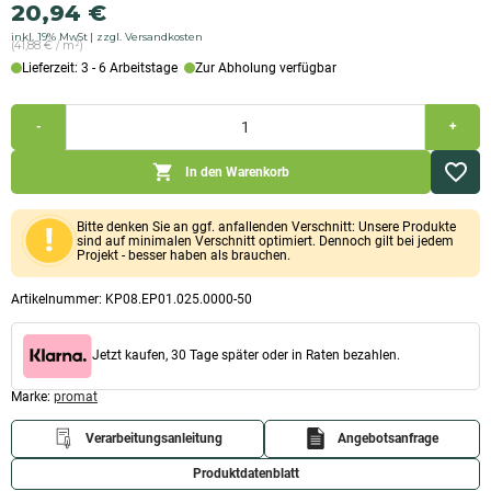
20,94
€
inkl. 19% MwSt
zzgl. Versandkosten
(41,88 € / m²)
Lieferzeit: 3 - 6 Arbeitstage
Zur Abholung verfügbar
Promat
-
+
Promasil
1000
Kalziumsilikatplatte
In den Warenkorb
(1.000x500x25mm)
Menge
Bitte denken Sie an ggf. anfallenden Verschnitt: Unsere Produkte
sind auf minimalen Verschnitt optimiert. Dennoch gilt bei jedem
Projekt - besser haben als brauchen.
Artikelnummer:
KP08.EP01.025.0000-50
Jetzt kaufen, 30 Tage später oder in Raten bezahlen.
Marke:
promat
Verarbeitungsanleitung
Angebotsanfrage
Produktdatenblatt