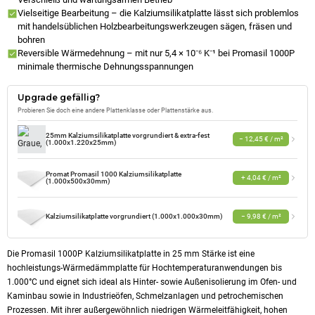
Vielseitige Bearbeitung – die Kalziumsilikatplatte lässt sich problemlos
mit handelsüblichen Holzbearbeitungswerkzeugen sägen, fräsen und
bohren
Reversible Wärmedehnung – mit nur 5,4 × 10⁻⁶ K⁻¹ bei Promasil 1000P
minimale thermische Dehnungsspannungen
Upgrade gefällig?
Probieren Sie doch eine andere Plattenklasse oder Plattenstärke aus.
25mm Kalziumsilikatplatte vorgrundiert & extra-fest
− 12,45 € / m²
(1.000x1.220x25mm)
Promat Promasil 1000 Kalziumsilikatplatte
+ 4,04 € / m²
(1.000x500x30mm)
Kalziumsilikatplatte vorgrundiert (1.000x1.000x30mm)
− 9,98 € / m²
Die Promasil 1000P Kalziumsilikatplatte in 25 mm Stärke ist eine
hochleistungs-Wärmedämmplatte für Hochtemperaturanwendungen bis
1.000°C und eignet sich ideal als Hinter- sowie Außenisolierung im Ofen- und
Kaminbau sowie in Industrieöfen, Schmelzanlagen und petrochemischen
Prozessen. Mit ihrer außergewöhnlich niedrigen Wärmeleitfähigkeit, hohen