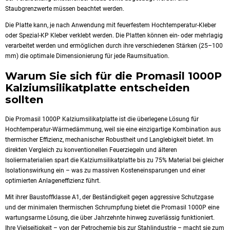
Staubgrenzwerte müssen beachtet werden.
Die Platte kann, je nach Anwendung mit feuerfestem Hochtemperatur-Kleber
oder Spezial-KP Kleber verklebt werden. Die Platten können ein- oder mehrlagig
verarbeitet werden und ermöglichen durch ihre verschiedenen Stärken (25–100
mm) die optimale Dimensionierung für jede Raumsituation.
Warum Sie sich für die Promasil 1000P
Kalziumsilikatplatte entscheiden
sollten
Die Promasil 1000P Kalziumsilikatplatte ist die überlegene Lösung für
Hochtemperatur-Wärmedämmung, weil sie eine einzigartige Kombination aus
thermischer Effizienz, mechanischer Robustheit und Langlebigkeit bietet. Im
direkten Vergleich zu konventionellen Feuerziegeln und älteren
Isoliermaterialien spart die Kalziumsilikatplatte bis zu 75% Material bei gleicher
Isolationswirkung ein – was zu massiven Kosteneinsparungen und einer
optimierten Anlageneffizienz führt.
Mit ihrer Baustoffklasse A1, der Beständigkeit gegen aggressive Schutzgase
und der minimalen thermischen Schrumpfung bietet die Promasil 1000P eine
wartungsarme Lösung, die über Jahrzehnte hinweg zuverlässig funktioniert.
Ihre Vielseitigkeit – von der Petrochemie bis zur Stahlindustrie – macht sie zum