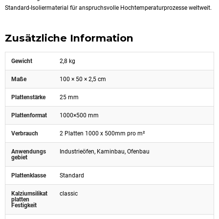
Standard-Isoliermaterial für anspruchsvolle Hochtemperaturprozesse weltweit.
Zusätzliche Information
Gewicht
2,8 kg
Maße
100 × 50 × 2,5 cm
Plattenstärke
25 mm
Plattenformat
1000×500 mm
Verbrauch
2 Platten 1000 x 500mm pro m²
Anwendungs
Industrieöfen, Kaminbau, Ofenbau
gebiet
Plattenklasse
Standard
Kalziumsilikat
classic
platten
Festigkeit