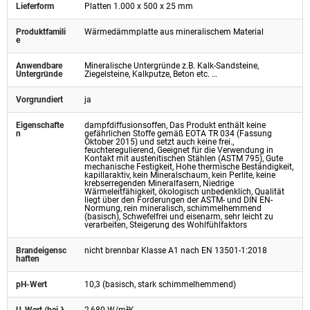
Lieferform
Platten 1.000 x 500 x 25 mm
Produktfamili
Wärmedämmplatte aus mineralischem Material
e
Anwendbare
Mineralische Untergründe z.B. Kalk-Sandsteine,
Untergründe
Ziegelsteine, Kalkputze, Beton etc. …
Vorgrundiert
ja
Eigenschafte
dampfdiffusionsoffen, Das Produkt enthält keine
n
gefährlichen Stoffe gemäß EOTA TR 034 (Fassung
Oktober 2015) und setzt auch keine frei.,
feuchteregulierend, Geeignet für die Verwendung in
Kontakt mit austenitischen Stählen (ASTM 795), Gute
mechanische Festigkeit, Hohe thermische Beständigkeit,
kapillaraktiv, kein Mineralschaum, kein Perlite, keine
krebserregenden Mineralfasern, Niedrige
Wärmeleitfähigkeit, ökologisch unbedenklich, Qualität
liegt über den Forderungen der ASTM- und DIN EN-
Normung, rein mineralisch, schimmelhemmend
(basisch), Schwefelfrei und eisenarm, sehr leicht zu
verarbeiten, Steigerung des Wohlfühlfaktors
Brandeigensc
nicht brennbar Klasse A1 nach EN 13501-1:2018
haften
pH-Wert
10,3 (basisch, stark schimmelhemmend)
U-Wert (bei λ
2,680 W/m²K