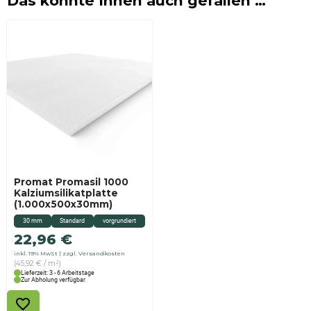
Das könnte Ihnen auch gefallen …
Promat Promasil 1000
Kalziumsilikatplatte
(1.000x500x30mm)
30 mm
Standard
vorgrundiert
22,96
€
inkl. 19% MwSt
zzgl. Versandkosten
(45,92 € / m²)
Lieferzeit: 3 - 6 Arbeitstage
Zur Abholung verfügbar