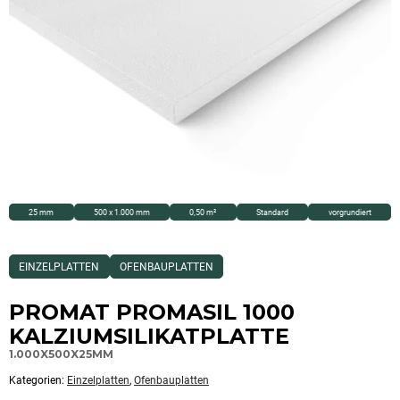
25 mm
500 x 1.000 mm
0,50 m²
Standard
vorgrundiert
Dieses
EINZELPLATTEN
OFENBAUPLATTEN
Produkt
ist
Kategorisiert
PROMAT PROMASIL 1000
als:
Einzelplatten,Ofenbauplatten
KALZIUMSILIKATPLATTE
1.000X500X25MM
Kategorien:
Einzelplatten
,
Ofenbauplatten