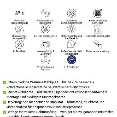
Deutsche
Verbessern das
Natürliche
Keine Armierung
Markenprodukte
Raumklima
Schimmelhemmung
notwendig
Ökologisches
Frei von Schadstoffen
Diffusionsoffen und
Reduziert Energiekosten
Naturprodukt
kapillaraktiv
A1 Zertifiziert
Kostengünstig &
Außenfassade bleibt
Einfache Verarbeitung
Zielgenau
unverändert
Verarbeitbar auf
ETA Zertifiziert
Gipsputz
Extrem niedrige Wärmeleitfähigkeit – bis zu 75% besser als
konventionelle Isoliersteine bei identischer Schichtdicke
Leichte Rohdichte – reduziertes Eigengewicht ermöglicht einfachere
Montage und niedrigere Montagekosten
Hervorragende mechanische Stabilität – formstabil, druckfest und
vibrationsfest für anspruchsvolle Industrieprozesse
Geringe thermische Schrumpfung – weniger als 2% garantiert minimalen
Verschleiß und wartungsarmen Betrieb