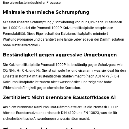
Energieverluste industrieller Prozesse.
Minimale thermische Schrumpfung
Mit einer linearen Schrumpfung / Schwindung von nur 1,3% nach 12 Stunden
bei 1.000°C bietet die Promasil 1000P Kalziumsilikatplatte beispiellose
Formstabilität. Diese Eigenschaft der Kalziumsilikatplatte minimiert
Wartungsvorgänge und garantiert eine lange Lebensdauer der Dämmisolation
ohne Materialverschleiß.
Beständigkeit gegen aggressive Umgebungen
Die Kalziumsilikatplatte Promasil 1000P ist beständig gegen Schutzgase wie
CO, NH₃, H₂, CH₄ und N₂. Sie ist schwefelfrei und eisenarm, was sie ideal für den
Einsatz in Kontakt mit austenitischen Stählen macht (nach ASTM 795). Die
Kalziumsilikatplatte ist zudem nicht wasserlöslich und zeigt eine hohe
Widerstandsfähigkeit gegen chemische Korrosion.
Zertifiziert: Nicht brennbare Baustoffklasse A1
Als nicht brennbare Kalziumsilikat-Dämmplatte erfüllt die Promasil 1000P
höchste Brandschutzstandards nach DIN 4102 und EN 13823, was sie für
sicherheitskritische Anwendungen unverzichtbar macht.