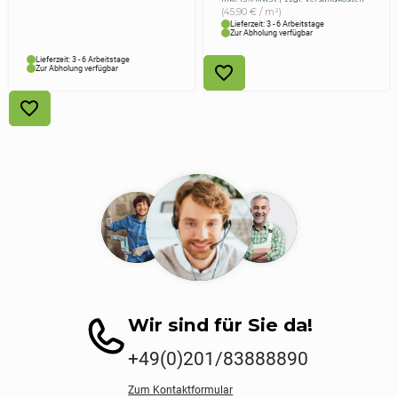
war:
ist:
(45,90 € / m²)
54,90 €
45,90 €.
Lieferzeit: 3 - 6 Arbeitstage
Zur Abholung verfügbar
Lieferzeit: 3 - 6 Arbeitstage
Zur Abholung verfügbar
Wir sind für Sie da!
+49(0)201/83888890
Zum Kontaktformular