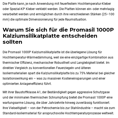
Die Platte kann, je nach Anwendung mit feuerfestem Hochtemperatur-Kleber
oder Spezial-KP Kleber verklebt werden. Die Platten können ein- oder mehrlagig
verarbeitet werden und ermöglichen durch ihre verschiedenen Stärken (25–100
mm) die optimale Dimensionierung für jede Raumsituation.
Warum Sie sich für die Promasil 1000P
Kalziumsilikatplatte entscheiden
sollten
Die Promasil 1000P Kalziumsilikatplatte ist die überlegene Lösung für
Hochtemperatur-Wärmedämmung, weil sie eine einzigartige Kombination aus
thermischer Effizienz, mechanischer Robustheit und Langlebigkeit bietet. Im
direkten Vergleich zu konventionellen Feuerziegeln und älteren
Isoliermaterialien spart die Kalziumsilikatplatte bis zu 75% Material bei gleicher
Isolationswirkung ein – was zu massiven Kosteneinsparungen und einer
optimierten Anlageneffizienz führt.
Mit ihrer Baustoffklasse A1, der Beständigkeit gegen aggressive Schutzgase
und der minimalen thermischen Schrumpfung bietet die Promasil 1000P eine
wartungsarme Lösung, die über Jahrzehnte hinweg zuverlässig funktioniert.
Ihre Vielseitigkeit – von der Petrochemie bis zur Stahlindustrie – macht sie zum
Standard-Isoliermaterial für anspruchsvolle Hochtemperaturprozesse weltweit.