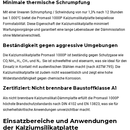
Minimale thermische Schrumpfung
Mit einer linearen Schrumpfung / Schwindung von nur 1,3% nach 12 Stunden
bei 1.000°C bietet die Promasil 1000P Kalziumsilikatplatte beispiellose
Formstabilität. Diese Eigenschaft der Kalziumsilikatplatte minimiert
Wartungsvorgänge und garantiert eine lange Lebensdauer der Dämmisolation
ohne Materialverschleiß.
Beständigkeit gegen aggressive Umgebungen
Die Kalziumsilikatplatte Promasil 1000P ist beständig gegen Schutzgase wie
CO, NH₃, H₂, CH₄ und N₂. Sie ist schwefelfrei und eisenarm, was sie ideal für den
Einsatz in Kontakt mit austenitischen Stählen macht (nach ASTM 795). Die
Kalziumsilikatplatte ist zudem nicht wasserlöslich und zeigt eine hohe
Widerstandsfähigkeit gegen chemische Korrosion.
Zertifiziert: Nicht brennbare Baustoffklasse A1
Als nicht brennbare Kalziumsilikat-Dämmplatte erfüllt die Promasil 1000P
höchste Brandschutzstandards nach DIN 4102 und EN 13823, was sie für
sicherheitskritische Anwendungen unverzichtbar macht.
Einsatzbereiche und Anwendungen
der Kalziumsilikatplatte