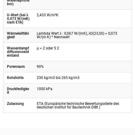
Materialprüfla
bor)
U-Wert (bei λ
2,433 W/m²K
0,073 W/(mK)
nach ETA)
Wärmeleitfähi
Lambda Wert λ : 0,067 W/(mK), λD(23,50) = 0,073
gkeit
W/(m·K) * Nennwert
Wasserdampf
μ = 2 oder 5 2
diffusionswid
erstand
Porenraum
90%
Rohdichte
230 kg/m3 bis 265 kg/m3
Druckfestigke
1000 kPa
it
Zulassung
ETA (Europäische technische Bewertungsstelle des
deutschen Institut für Bautechnik DIBt )