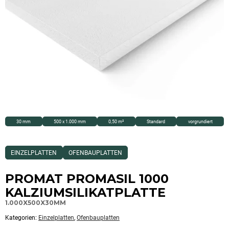
30 mm
500 x 1.000 mm
0,50 m²
Standard
vorgrundiert
Dieses
EINZELPLATTEN
OFENBAUPLATTEN
Produkt
ist
Kategorisiert
PROMAT PROMASIL 1000
als:
Einzelplatten,Ofenbauplatten
KALZIUMSILIKATPLATTE
1.000X500X30MM
Kategorien:
Einzelplatten
,
Ofenbauplatten