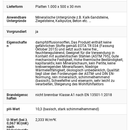
Lieferform
Platten 1.000 x 500 x 30 mm
Anwendbare
Mineralische Untergründe z.B. Kalk-Sandsteine,
Untergründe
Ziegelsteine, Kalkputze, Beton etc. …
Vorgrundiert
ja
Eigenschafte
dampfdiffusionsoffen, Das Produkt enthält keine
n
gefährlichen Stoffe gemäß EOTA TR 034 (Fassung
Oktober 2015) und setzt auch keine frei.,
feuchteregulierend, Geeignet für die Verwendung in
Kontakt mit austenitischen Stählen (ASTM 795), Gute
mechanische Festigkeit, Hohe thermische Beständigkeit,
kapillaraktiv, kein Mineralschaum, kein Perlite, keine
krebserregenden Mineralfasern, Niedrige
Wärmeleitfähigkeit, ökologisch unbedenklich, Qualität
liegt über den Forderungen der ASTM- und DIN EN-
Normung, rein mineralisch, schimmelhemmend
(basisch), Schwefelfrei und eisenarm, sehr leicht zu
verarbeiten, Steigerung des Wohlfühlfaktors
Brandeigensc
nicht brennbar Klasse A1 nach EN 13501-1:2018
haften
pH-Wert
10,3 (basisch, stark schimmelhemmend)
U-Wert (bei λ
2,333 W/m²K
0,067 W/(mK)
nach