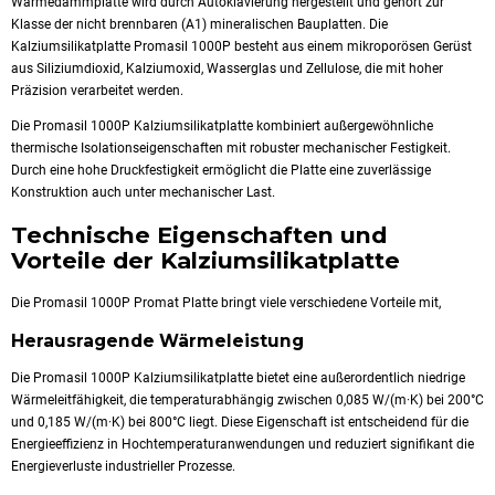
Wärmedämmplatte wird durch Autoklavierung hergestellt und gehört zur
Klasse der nicht brennbaren (A1) mineralischen Bauplatten. Die
Kalziumsilikatplatte Promasil 1000P besteht aus einem mikroporösen Gerüst
aus Siliziumdioxid, Kalziumoxid, Wasserglas und Zellulose, die mit hoher
Präzision verarbeitet werden.
Die Promasil 1000P Kalziumsilikatplatte kombiniert außergewöhnliche
thermische Isolationseigenschaften mit robuster mechanischer Festigkeit.
Durch eine hohe Druckfestigkeit ermöglicht die Platte eine zuverlässige
Konstruktion auch unter mechanischer Last.
Technische Eigenschaften und
Vorteile der Kalziumsilikatplatte
Die Promasil 1000P Promat Platte bringt viele verschiedene Vorteile mit,
Herausragende Wärmeleistung
Die Promasil 1000P Kalziumsilikatplatte bietet eine außerordentlich niedrige
Wärmeleitfähigkeit, die temperaturabhängig zwischen 0,085 W/(m·K) bei 200°C
und 0,185 W/(m·K) bei 800°C liegt. Diese Eigenschaft ist entscheidend für die
Energieeffizienz in Hochtemperaturanwendungen und reduziert signifikant die
Energieverluste industrieller Prozesse.