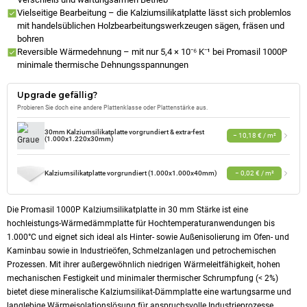
Vielseitige Bearbeitung – die Kalziumsilikatplatte lässt sich problemlos
mit handelsüblichen Holzbearbeitungswerkzeugen sägen, fräsen und
bohren
Reversible Wärmedehnung – mit nur 5,4 × 10⁻⁶ K⁻¹ bei Promasil 1000P
minimale thermische Dehnungsspannungen
Upgrade gefällig?
Probieren Sie doch eine andere Plattenklasse oder Plattenstärke aus.
30mm Kalziumsilikatplatte vorgrundiert & extra-fest
− 10,18 € / m²
(1.000x1.220x30mm)
Kalziumsilikatplatte vorgrundiert (1.000x1.000x40mm)
− 0,02 € / m²
Die Promasil 1000P Kalziumsilikatplatte in 30 mm Stärke ist eine
hochleistungs-Wärmedämmplatte für Hochtemperaturanwendungen bis
1.000°C und eignet sich ideal als Hinter- sowie Außenisolierung im Ofen- und
Kaminbau sowie in Industrieöfen, Schmelzanlagen und petrochemischen
Prozessen. Mit ihrer außergewöhnlich niedrigen Wärmeleitfähigkeit, hohen
mechanischen Festigkeit und minimaler thermischer Schrumpfung (< 2%)
bietet diese mineralische Kalziumsilikat-Dämmplatte eine wartungsarme und
langlebige Wärmeisolationslösung für anspruchsvolle Industrieprozesse.