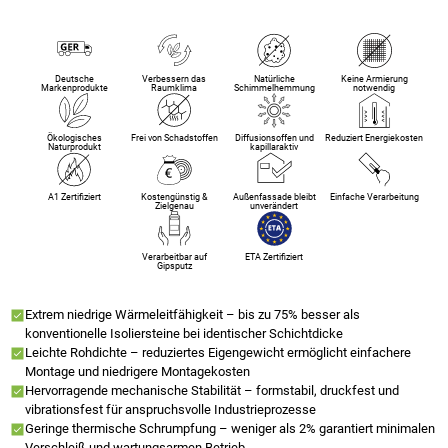
Deutsche
Verbessern das
Natürliche
Keine Armierung
Markenprodukte
Raumklima
Schimmelhemmung
notwendig
Ökologisches
Frei von Schadstoffen
Diffusionsoffen und
Reduziert Energiekosten
Naturprodukt
kapillaraktiv
A1 Zertifiziert
Kostengünstig &
Außenfassade bleibt
Einfache Verarbeitung
Zielgenau
unverändert
Verarbeitbar auf
ETA Zertifiziert
Gipsputz
Extrem niedrige Wärmeleitfähigkeit – bis zu 75% besser als
konventionelle Isoliersteine bei identischer Schichtdicke
Leichte Rohdichte – reduziertes Eigengewicht ermöglicht einfachere
Montage und niedrigere Montagekosten
Hervorragende mechanische Stabilität – formstabil, druckfest und
vibrationsfest für anspruchsvolle Industrieprozesse
Geringe thermische Schrumpfung – weniger als 2% garantiert minimalen
Verschleiß und wartungsarmen Betrieb