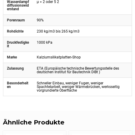
Wasserdampf
μ = 2 oder 5 2
diffusionswid
erstand
Porenraum
90%
Rohdichte
230 kg/m3 bis 265 kg/m3
Druckfestigke
1000 kPa
it
Marke
Kalziumsilikatplatten-Shop
Zulassung
ETA (Europäische technische Bewertungsstelle des
deutschen Institut für Bautechnik DIBt )
Besonderheit
Schneller Einbau, weniger Fugen, weniger
en
Spachtelarbeit, weniger Wärmebrücken, werksseitig
vorgrundierte Oberfläche
Ähnliche Produkte