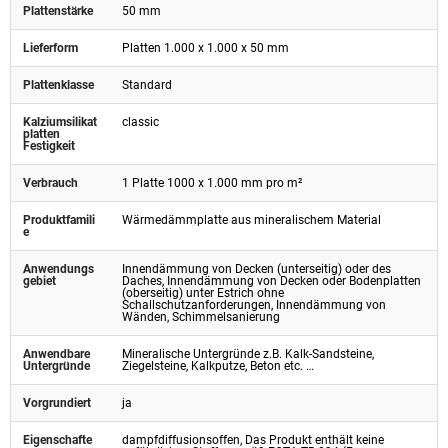
Plattenstärke
50 mm
Lieferform
Platten 1.000 x 1.000 x 50 mm
Plattenklasse
Standard
Kalziumsilikat
classic
platten
Festigkeit
Verbrauch
1 Platte 1000 x 1.000 mm pro m²
Produktfamili
Wärmedämmplatte aus mineralischem Material
e
Anwendungs
Innendämmung von Decken (unterseitig) oder des
gebiet
Daches, Innendämmung von Decken oder Bodenplatten
(oberseitig) unter Estrich ohne
Schallschutzanforderungen, Innendämmung von
Wänden, Schimmelsanierung
Anwendbare
Mineralische Untergründe z.B. Kalk-Sandsteine,
Untergründe
Ziegelsteine, Kalkputze, Beton etc. …
Vorgrundiert
ja
Eigenschafte
dampfdiffusionsoffen, Das Produkt enthält keine