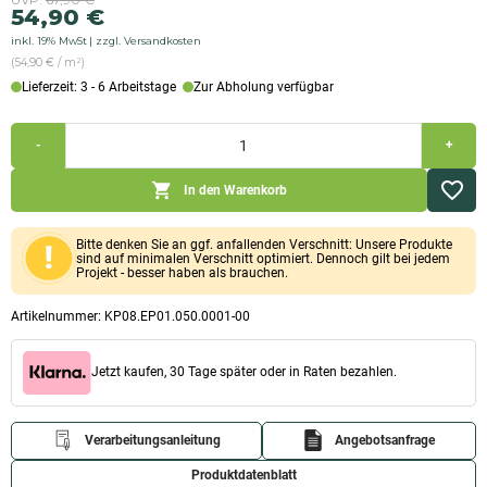
Ursprünglicher
Aktueller
54,90
€
Preis
Preis
inkl. 19% MwSt
zzgl. Versandkosten
war:
ist:
(54,90 € / m²)
67,90 €
54,90 €.
Lieferzeit: 3 - 6 Arbeitstage
Zur Abholung verfügbar
Kalziumsilikatplatte
-
+
vorgrundiert
(1.000x1.000x50mm)
Menge
In den Warenkorb
Bitte denken Sie an ggf. anfallenden Verschnitt: Unsere Produkte
sind auf minimalen Verschnitt optimiert. Dennoch gilt bei jedem
Projekt - besser haben als brauchen.
Artikelnummer:
KP08.EP01.050.0001-00
Jetzt kaufen, 30 Tage später oder in Raten bezahlen.
Verarbeitungsanleitung
Angebotsanfrage
Produktdatenblatt