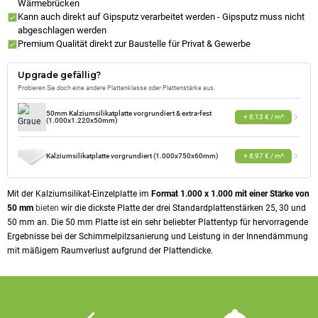
Wärmebrücken
Kann auch direkt auf Gipsputz verarbeitet werden - Gipsputz muss nicht
abgeschlagen werden
Premium Qualität direkt zur Baustelle für Privat & Gewerbe
Upgrade gefällig?
Probieren Sie doch eine andere Plattenklasse oder Plattenstärke aus.
50mm Kalziumsilikatplatte vorgrundiert & extra-fest
+ 8,13 € / m²
(1.000x1.220x50mm)
Kalziumsilikatplatte vorgrundiert (1.000x750x60mm)
+ 8,97 € / m²
Mit der Kalziumsilikat-Einzelplatte im
Format 1.000 x 1.000 mit einer Stärke von
50 mm
bieten
wir die dickste Platte der drei Standardplattenstärken 25, 30 und
50 mm an. Die 50 mm Platte ist ein sehr beliebter Plattentyp für hervorragende
Ergebnisse bei der Schimmelpilzsanierung und Leistung in der Innendämmung
mit mäßigem Raumverlust aufgrund der Plattendicke.