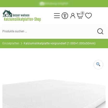
Abholung möglich
0
Suchen
nach:
Einzelplatten
Kalziumsilikatplatte vorgrundiert (1.000×1.000x50mm)