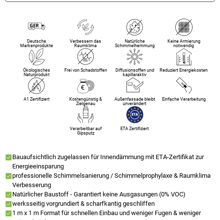
Deutsche
Verbessern das
Natürliche
Keine Armierung
Markenprodukte
Raumklima
Schimmelhemmung
notwendig
Ökologisches
Frei von Schadstoffen
Diffusionsoffen und
Reduziert Energiekosten
Naturprodukt
kapillaraktiv
A1 Zertifiziert
Kostengünstig &
Außenfassade bleibt
Einfache Verarbeitung
Zielgenau
unverändert
Verarbeitbar auf
ETA Zertifiziert
Gipsputz
Bauaufsichtlich zugelassen für Innendämmung mit ETA-Zertifikat zur
Energieeinsparung
professionelle Schimmelsanierung / Schimmelprophylaxe & Raumklima
Verbesserung
Natürlicher Baustoff - Garantiert keine Ausgasungen (0% VOC)
werksseitig vorgrundiert & scharfkantig geschliffen
1 m x 1 m Format für schnellen Einbau und weniger Fugen & weniger