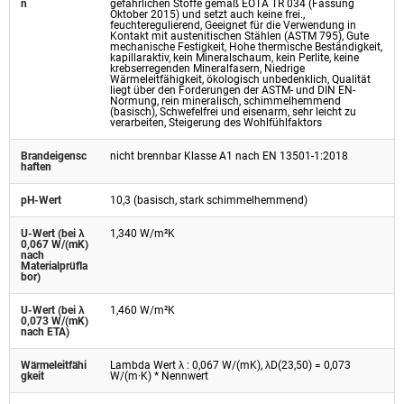
n
gefährlichen Stoffe gemäß EOTA TR 034 (Fassung
Oktober 2015) und setzt auch keine frei.,
feuchteregulierend, Geeignet für die Verwendung in
Kontakt mit austenitischen Stählen (ASTM 795), Gute
mechanische Festigkeit, Hohe thermische Beständigkeit,
kapillaraktiv, kein Mineralschaum, kein Perlite, keine
krebserregenden Mineralfasern, Niedrige
Wärmeleitfähigkeit, ökologisch unbedenklich, Qualität
liegt über den Forderungen der ASTM- und DIN EN-
Normung, rein mineralisch, schimmelhemmend
(basisch), Schwefelfrei und eisenarm, sehr leicht zu
verarbeiten, Steigerung des Wohlfühlfaktors
Brandeigensc
nicht brennbar Klasse A1 nach EN 13501-1:2018
haften
pH-Wert
10,3 (basisch, stark schimmelhemmend)
U-Wert (bei λ
1,340 W/m²K
0,067 W/(mK)
nach
Materialprüfla
bor)
U-Wert (bei λ
1,460 W/m²K
0,073 W/(mK)
nach ETA)
Wärmeleitfähi
Lambda Wert λ : 0,067 W/(mK), λD(23,50) = 0,073
gkeit
W/(m·K) * Nennwert