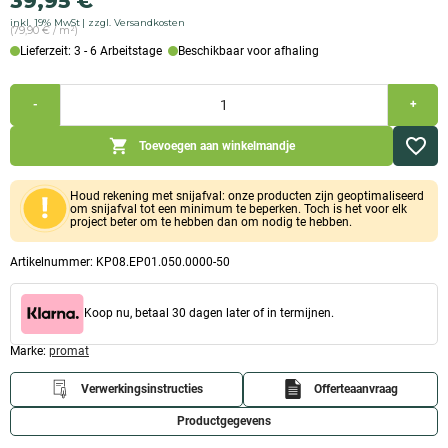
39,95
€
inkl. 19% MwSt
zzgl. Versandkosten
(79,90 € / m²)
Lieferzeit: 3 - 6 Arbeitstage
Beschikbaar voor afhaling
Promat
-
+
Promasil
1000
Kalziumsilikatplatte
Toevoegen aan winkelmandje
(1.000x500x50mm)
Menge
Houd rekening met snijafval: onze producten zijn geoptimaliseerd
om snijafval tot een minimum te beperken. Toch is het voor elk
project beter om te hebben dan om nodig te hebben.
Artikelnummer:
KP08.EP01.050.0000-50
Koop nu, betaal 30 dagen later of in termijnen.
Marke:
promat
Verwerkingsinstructies
Offerteaanvraag
Productgegevens