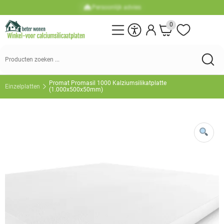
Inzameling mogelijk
0
Suchen
nach:
Promat Promasil 1000 Kalziumsilikatplatte
Einzelplatten
(1.000x500x50mm)