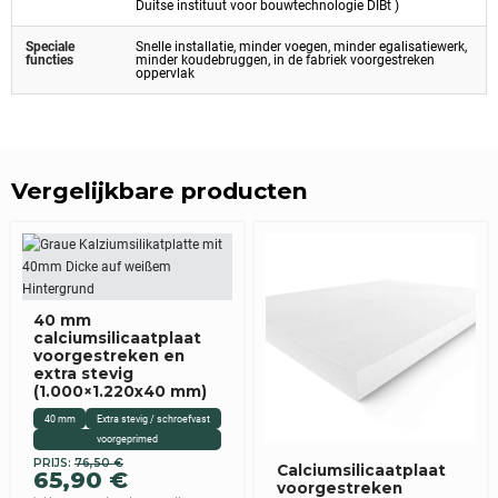
Duitse instituut voor bouwtechnologie DIBt )
Speciale
Snelle installatie, minder voegen, minder egalisatiewerk,
functies
minder koudebruggen, in de fabriek voorgestreken
oppervlak
Vergelijkbare producten
40 mm
calciumsilicaatplaat
voorgestreken en
extra stevig
(1.000×1.220x40 mm)
40 mm
Extra stevig / schroefvast
voorgeprimed
PRIJS:
76,50
€
Originele
Huidige
Calciumsilicaatplaat
65,90
€
prijs
prijs
voorgestreken