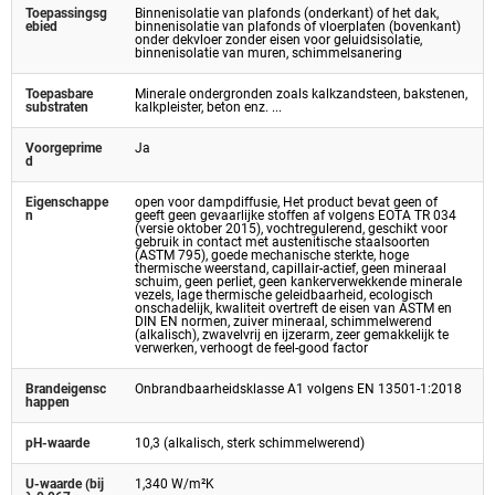
Toepassingsg
Binnenisolatie van plafonds (onderkant) of het dak,
ebied
binnenisolatie van plafonds of vloerplaten (bovenkant)
onder dekvloer zonder eisen voor geluidsisolatie,
binnenisolatie van muren, schimmelsanering
Toepasbare
Minerale ondergronden zoals kalkzandsteen, bakstenen,
substraten
kalkpleister, beton enz. ...
Voorgeprime
Ja
d
Eigenschappe
open voor dampdiffusie, Het product bevat geen of
n
geeft geen gevaarlijke stoffen af volgens EOTA TR 034
(versie oktober 2015), vochtregulerend, geschikt voor
gebruik in contact met austenitische staalsoorten
(ASTM 795), goede mechanische sterkte, hoge
thermische weerstand, capillair-actief, geen mineraal
schuim, geen perliet, geen kankerverwekkende minerale
vezels, lage thermische geleidbaarheid, ecologisch
onschadelijk, kwaliteit overtreft de eisen van ASTM en
DIN EN normen, zuiver mineraal, schimmelwerend
(alkalisch), zwavelvrij en ijzerarm, zeer gemakkelijk te
verwerken, verhoogt de feel-good factor
Brandeigensc
Onbrandbaarheidsklasse A1 volgens EN 13501-1:2018
happen
pH-waarde
10,3 (alkalisch, sterk schimmelwerend)
U-waarde (bij
1,340 W/m²K