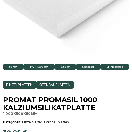
50 mm
500 x 1.000 mm
0,50 m²
Standaard
voorgeprimed
Dieses
EINZELPLATTEN
OFENBAUPLATTEN
Produkt
ist
Kategorisiert
PROMAT PROMASIL 1000
als:
Einzelplatten,Ofenbauplatten
KALZIUMSILIKATPLATTE
1.000X500X50MM
Kategorien:
Einzelplatten
,
Ofenbauplatten