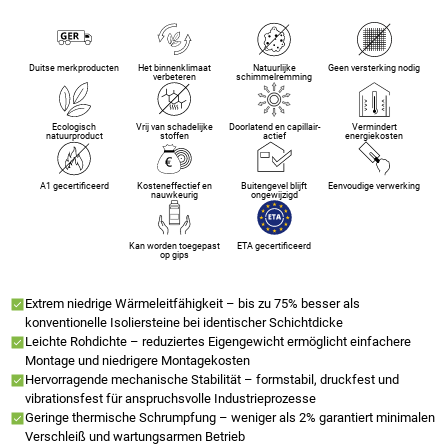
Duitse merkproducten
Het binnenklimaat
Natuurlijke
Geen versterking nodig
verbeteren
schimmelremming
Ecologisch
Vrij van schadelijke
Doorlatend en capillair-
Vermindert
natuurproduct
stoffen
actief
energiekosten
A1 gecertificeerd
Kosteneffectief en
Buitengevel blijft
Eenvoudige verwerking
nauwkeurig
ongewijzigd
Kan worden toegepast
ETA gecertificeerd
op gips
Extrem niedrige Wärmeleitfähigkeit – bis zu 75% besser als
konventionelle Isoliersteine bei identischer Schichtdicke
Leichte Rohdichte – reduziertes Eigengewicht ermöglicht einfachere
Montage und niedrigere Montagekosten
Hervorragende mechanische Stabilität – formstabil, druckfest und
vibrationsfest für anspruchsvolle Industrieprozesse
Geringe thermische Schrumpfung – weniger als 2% garantiert minimalen
Verschleiß und wartungsarmen Betrieb