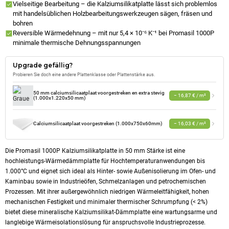
Vielseitige Bearbeitung – die Kalziumsilikatplatte lässt sich problemlos
mit handelsüblichen Holzbearbeitungswerkzeugen sägen, fräsen und
bohren
Reversible Wärmedehnung – mit nur 5,4 × 10⁻⁶ K⁻¹ bei Promasil 1000P
minimale thermische Dehnungsspannungen
Upgrade gefällig?
Probieren Sie doch eine andere Plattenklasse oder Plattenstärke aus.
50 mm calciumsilicaatplaat voorgestreken en extra stevig
− 16,87 € / m²
(1.000x1.220x50 mm)
Calciumsilicaatplaat voorgestreken (1.000x750x60mm)
− 16,03 € / m²
Die Promasil 1000P Kalziumsilikatplatte in 50 mm Stärke ist eine
hochleistungs-Wärmedämmplatte für Hochtemperaturanwendungen bis
1.000°C und eignet sich ideal als Hinter- sowie Außenisolierung im Ofen- und
Kaminbau sowie in Industrieöfen, Schmelzanlagen und petrochemischen
Prozessen. Mit ihrer außergewöhnlich niedrigen Wärmeleitfähigkeit, hohen
mechanischen Festigkeit und minimaler thermischer Schrumpfung (< 2%)
bietet diese mineralische Kalziumsilikat-Dämmplatte eine wartungsarme und
langlebige Wärmeisolationslösung für anspruchsvolle Industrieprozesse.