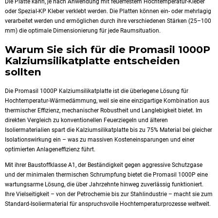
Die Platte kann, je nach Anwendung mit feuerfestem Hochtemperatur-Kleber
oder Spezial-KP Kleber verklebt werden. Die Platten können ein- oder mehrlagig
verarbeitet werden und ermöglichen durch ihre verschiedenen Stärken (25–100
mm) die optimale Dimensionierung für jede Raumsituation.
Warum Sie sich für die Promasil 1000P
Kalziumsilikatplatte entscheiden
sollten
Die Promasil 1000P Kalziumsilikatplatte ist die überlegene Lösung für
Hochtemperatur-Wärmedämmung, weil sie eine einzigartige Kombination aus
thermischer Effizienz, mechanischer Robustheit und Langlebigkeit bietet. Im
direkten Vergleich zu konventionellen Feuerziegeln und älteren
Isoliermaterialien spart die Kalziumsilikatplatte bis zu 75% Material bei gleicher
Isolationswirkung ein – was zu massiven Kosteneinsparungen und einer
optimierten Anlageneffizienz führt.
Mit ihrer Baustoffklasse A1, der Beständigkeit gegen aggressive Schutzgase
und der minimalen thermischen Schrumpfung bietet die Promasil 1000P eine
wartungsarme Lösung, die über Jahrzehnte hinweg zuverlässig funktioniert.
Ihre Vielseitigkeit – von der Petrochemie bis zur Stahlindustrie – macht sie zum
Standard-Isoliermaterial für anspruchsvolle Hochtemperaturprozesse weltweit.