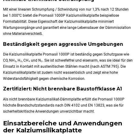
Mit einer linearen Schrumpfung / Schwindung von nur 1,3% nach 12 Stunden
bei 1.000°C bietet die Promasil 1000P Kalziumsilikatplatte beispiellose
Formstabilität. Diese Eigenschaft der Kalziumsilikatplatte minimiert
Wartungsvorgänge und garantiert eine lange Lebensdauer der Dämmisolation
ohne Materialverschleiß.
Beständigkeit gegen aggressive Umgebungen
Die Kalziumsilikatplatte Promasil 1000P ist beständig gegen Schutzgase wie
CO, NH₃, H₂, CH₄ und N₂. Sie ist schwefelfrei und eisenarm, was sie ideal für den
Einsatz in Kontakt mit austenitischen Stählen macht (nach ASTM 795). Die
Kalziumsilikatplatte ist zudem nicht wasserlöslich und zeigt eine hohe
Widerstandsfähigkeit gegen chemische Korrosion.
Zertifiziert: Nicht brennbare Baustoffklasse A1
Als nicht brennbare Kalziumsilikat-Dämmplatte erfüllt die Promasil 1000P
höchste Brandschutzstandards nach DIN 4102 und EN 13823, was sie für
sicherheitskritische Anwendungen unverzichtbar macht.
Einsatzbereiche und Anwendungen
der Kalziumsilikatplatte