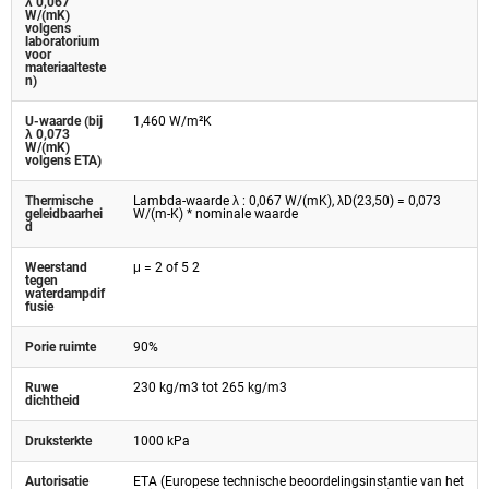
λ 0,067
W/(mK)
volgens
laboratorium
voor
materiaalteste
n)
U-waarde (bij
1,460 W/m²K
λ 0,073
W/(mK)
volgens ETA)
Thermische
Lambda-waarde λ : 0,067 W/(mK), λD(23,50) = 0,073
geleidbaarhei
W/(m-K) * nominale waarde
d
Weerstand
μ = 2 of 5 2
tegen
waterdampdif
fusie
Porie ruimte
90%
Ruwe
230 kg/m3 tot 265 kg/m3
dichtheid
Druksterkte
1000 kPa
Autorisatie
ETA (Europese technische beoordelingsinstantie van het