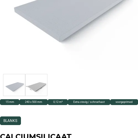
15 mm
240 x 500 mm
0,12 m²
Extra stevig / schroefvast
voorgeprimed
BLANKS
CALCIUMSILICAAT