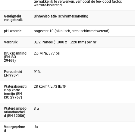
gemakkelijk te verwerken, verhoogt de feel-good factor,
warmte-isolerend
Geldigheid
Binnenisolatie, schimmelsanering
van gebruik
pH-waarde
ongeveer 10 (alkalisch, sterk schimmelwerend)
Verbruik
0,82 Paneel (1.000 x 1.220 mm) per m²
Drukspanning
2,6 MPa, 377 psi
(EN ISO
29469)
Poreusheid
91%
EN 993-1
Waterabsorpti
28 kg/m², 5,73 lb/ft²
e op korte
termijn (EN
ISO 29767)
Waterdampdo
3 µ
orlaatbaarhei
d (EN 12086)
Voorgeprime
Ja
d