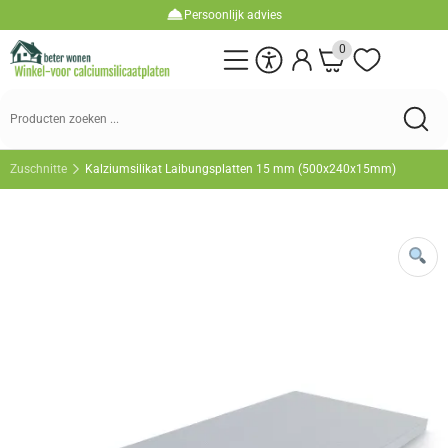
Persoonlijk advies
0
Zuschnitte
Kalziumsilikat Laibungsplatten 15 mm (500x240x15mm)