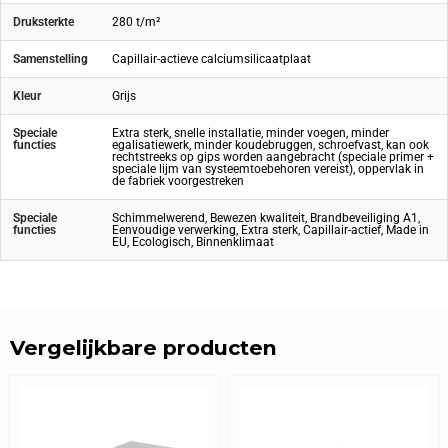
Druksterkte
280 t/m²
Samenstelling
Capillair-actieve calciumsilicaatplaat
Kleur
Grijs
Speciale
Extra sterk, snelle installatie, minder voegen, minder
functies
egalisatiewerk, minder koudebruggen, schroefvast, kan ook
rechtstreeks op gips worden aangebracht (speciale primer +
speciale lijm van systeemtoebehoren vereist), oppervlak in
de fabriek voorgestreken
Speciale
Schimmelwerend, Bewezen kwaliteit, Brandbeveiliging A1,
functies
Eenvoudige verwerking, Extra sterk, Capillair-actief, Made in
EU, Ecologisch, Binnenklimaat
Vergelijkbare producten