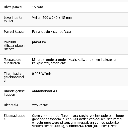
Dikte paneel
15 mm
Leveringsfor
Vellen 500 x 240 x 15 mm
mulier
Paneel klasse
Extra stevig / schroefvast
Calcium
premium
silicaat platen
Sterkte
Toepasbare
Minerale ondergronden zoals kalkzandsteen, bakstenen,
substraten
kalkpleister, beton enz. ...
Thermische
0,068 W/mK
geleidbaarhei
d
Brandeigensc
onbrandbaar A1
happen
Dichtheid
225 kg/m³
Eigenschappe
Open voor dampdiffusie, extra stevig, vochtregulerend, hoge
n
gasdoorlaatbaarheid, capillair-actief, ecologisch, schimmel-
en schimmelwerend, zuiver mineraal, vrij van schadelijke
stoffen, scherpkantig, schimmelwerend (alkalisch), zeer