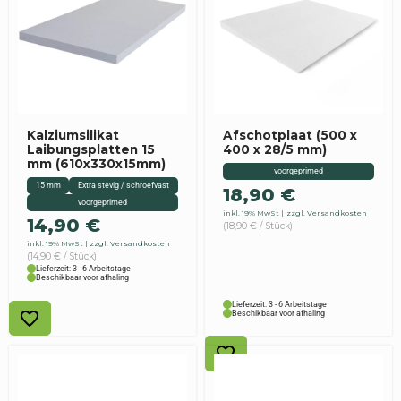
Kalziumsilikat
Afschotplaat (500 x
Laibungsplatten 15
400 x 28/5 mm)
mm (610x330x15mm)
voorgeprimed
15 mm
Extra stevig / schroefvast
18,90
€
voorgeprimed
inkl. 19% MwSt
zzgl. Versandkosten
14,90
€
(18,90 € / Stück)
inkl. 19% MwSt
zzgl. Versandkosten
(14,90 € / Stück)
Lieferzeit: 3 - 6 Arbeitstage
Beschikbaar voor afhaling
Lieferzeit: 3 - 6 Arbeitstage
Beschikbaar voor afhaling