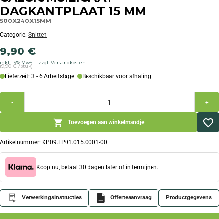
DAGKANTPLAAT 15 MM
500X240X15MM
Categorie:
Snitten
9,90
€
inkl. 19% MwSt
zzgl. Versandkosten
(9,90 € / stuk)
Lieferzeit: 3 - 6 Arbeitstage
Beschikbaar voor afhaling
-
+
Toevoegen aan winkelmandje
Artikelnummer:
KP09.LP01.015.0001-00
Koop nu, betaal 30 dagen later of in termijnen.
Verwerkingsinstructies
Offerteaanvraag
Productgegevens