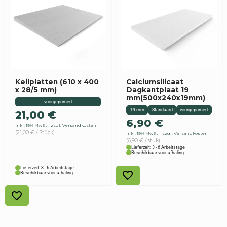
Keilplatten (610 x 400
Calciumsilicaat
x 28/5 mm)
Dagkantplaat 19
mm(500x240x19mm)
voorgeprimed
19 mm
Standaard
voorgeprimed
21,00
€
6,90
€
inkl. 19% MwSt
zzgl. Versandkosten
(21,00 € / Stück)
inkl. 19% MwSt
zzgl. Versandkosten
(6,90 € / stuk)
Lieferzeit: 3 - 6 Arbeitstage
Beschikbaar voor afhaling
Lieferzeit: 3 - 6 Arbeitstage
Beschikbaar voor afhaling