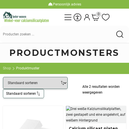
Persoonlijk advies
0
Suchen
nach:
PRODUCTMONSTERS
Shop
Produktmuster
Alle 2 resultaten worden
weergegeven
Standaard sorteren
Calcium silicaat platen