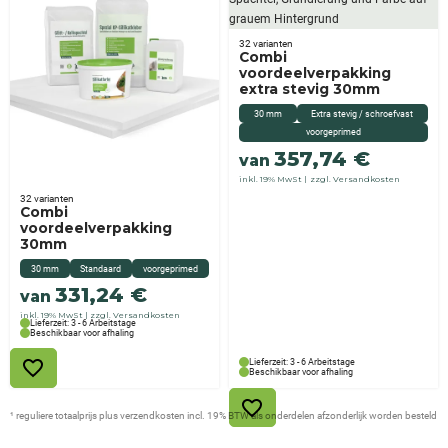
32 varianten
Combi
voordeelverpakking
extra stevig 30mm
30 mm
Extra stevig / schroefvast
voorgeprimed
357,74
€
van
inkl. 19% MwSt
zzgl. Versandkosten
32 varianten
Combi
voordeelverpakking
30mm
30 mm
Standaard
voorgeprimed
331,24
€
van
inkl. 19% MwSt
zzgl. Versandkosten
Lieferzeit: 3 - 6 Arbeitstage
Beschikbaar voor afhaling
Lieferzeit: 3 - 6 Arbeitstage
Beschikbaar voor afhaling
¹ reguliere totaalprijs plus verzendkosten incl. 19% BTW als onderdelen afzonderlijk worden besteld