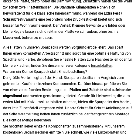
dicker die Platte, desto höher die Dämmwirkung. Zusätzlich haben Sie die Wahl
zwischen zwei Plattenklassen: Die
Standard-Klimaplatten
eignen sich
hervorragend für die klassische Innendämmung, während die
Extra Fest /
Schraubfest
-Variante eine besonders hohe Druckfestigkeit bietet und sich
besser für Wohnräume eignet. Der Vorteil: Kleinere Gewichte wie Bilder oder
kleine Regale lassen sich direkt in der Platte verschrauben, ohne bis ins
Mauerwerk bohren zu müssen.
Alle Platten in unseren Sparpacks werden
vorgrundiert
geliefert. Das spart
Ihnen einen kompletten Arbeitsschritt und sorgt für eine optimale Haftung von
Spachtel und Farbe. Benötigen Sie einzelne Platten zum Nachbestellen oder für
kleinere Flächen, finden Sie diese in unserer Kategorie
Einzelplatten
.
Warum ein Kombi-Sparpack statt Einzelbestellung?
Der größte Vorteil liegt auf der Hand: Sie sparen deutlich im Vergleich zum
getrennten Kauf der einzelnen Komponenten. Darüber hinaus profitieren Sie
von einer vereinfachten Bestellung, denn
Platten und Zubehör sind aufeinander
abgestimmt
und werden gemeinsam geliefert. Gerade für Heimwerker, die zum
ersten Mal mit Kalziumsilikatplatten arbeiten, bieten die Sparpacks den Vorteil,
dass kein Zubehörteil vergessen wird. Unsere Schritt-für-Schritt-Anleitungen auf
der Seite
Verarbeitung
helfen Ihnen zusätzlich bei der fachgerechten Montage.
Die richtige Menge berechnen
Sie möchten lieber einzelne Komponenten zusammenstellen? Mit unserem
kostenlosen
Bedarfsrechner
ermitteln Sie schnell, wie viele
Einzelplatten
und