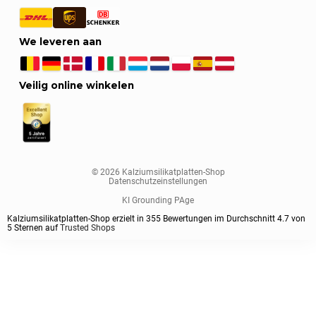
We leveren aan
Veilig online winkelen
© 2026 Kalziumsilikatplatten-Shop
Datenschutzeinstellungen
KI Grounding PAge
Kalziumsilikatplatten-Shop erzielt in
355
Bewertungen im Durchschnitt
4.7
von
5
Sternen auf
Trusted Shops
Sorteren op
Dikte paneel
Plaatformaat
Paneel klasse
Voorgeprimed
1
Standaard sorteren
1000x1000 mm
Standaard
ja
30 mm
Sorteren op huidige populariteit
1220x1000 mm
Extra stevig / schroefvast