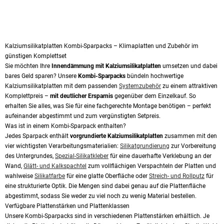
Kalziumsilikatplatten Kombi-Sparpacks – Klimaplatten und Zubehör im
günstigen Komplettset
Sie möchten Ihre
Innendämmung mit Kalziumsilikatplatten
umsetzen und dabei
bares Geld sparen? Unsere
Kombi-Sparpacks
bündeln hochwertige
Kalziumsilikatplatten mit dem passenden
Systemzubehör
zu einem attraktiven
Komplettpreis –
mit deutlicher Ersparnis
gegenüber dem Einzelkauf. So
erhalten Sie alles, was Sie für eine fachgerechte Montage benötigen – perfekt
aufeinander abgestimmt und zum vergünstigten Setpreis.
Was ist in einem Kombi-Sparpack enthalten?
Jedes Sparpack enthält
vorgrundierte Kalziumsilikatplatten
zusammen mit den
vier wichtigsten Verarbeitungsmaterialien:
Silikatgrundierung
zur Vorbereitung
des Untergrundes,
Spezial-Silikatkleber
für eine dauerhafte Verklebung an der
Wand,
Glätt- und Kalkspachtel
zum vollflächigen Verspachteln der Platten und
wahlweise
Silikatfarbe
für eine glatte Oberfläche oder
Streich- und Rollputz
für
eine strukturierte Optik. Die Mengen sind dabei genau auf die Plattenfläche
abgestimmt, sodass Sie weder zu viel noch zu wenig Material bestellen.
Verfügbare Plattenstärken und Plattenklassen
Unsere Kombi-Sparpacks sind in verschiedenen Plattenstärken erhältlich. Je