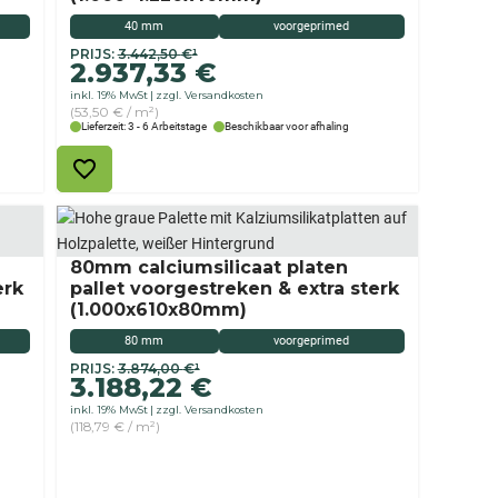
40 mm
voorgeprimed
Originele
Aktueller
PRIJS:
3.442,50
€
¹
2.937,33
€
prijs
Preis
inkl. 19% MwSt
zzgl. Versandkosten
was:
ist:
(53,50 € / m²)
€
2.937,33 €.
Lieferzeit: 3 - 6 Arbeitstage
Beschikbaar voor afhaling
3.442,50
80mm calciumsilicaat platen
erk
pallet voorgestreken & extra sterk
(1.000x610x80mm)
80 mm
voorgeprimed
Originele
De
PRIJS:
3.874,00
€
¹
3.188,22
€
prijs
huidige
inkl. 19% MwSt
zzgl. Versandkosten
was:
prijs
(118,79 € / m²)
€
is:
3.874,00
€
3.188,22.