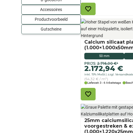
2.712,00
Accessoires
Productvoorbeeld
Gutscheine
Calcium silicaat pl
(1.000×1.000x50mm
50 mm
Originele
De
PRIJS:
2.716,00
€
¹
2.172,94
€
prijs
huidige
inkl. 19% MwSt
zzgl. Versandkos
was:
prijs
(54,32 € / m²)
€
is:
Lieferzeit: 3 - 6 Arbeitstage
Besch
2.716,00
€2.172,94.
25mm calciumsilica
voorgestreken & ex
(1.000×1.220x25mm