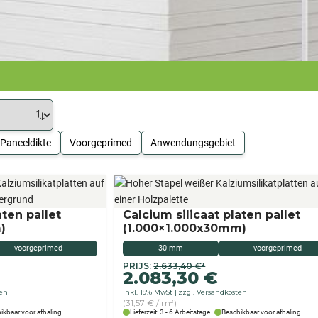
Paneeldikte
Voorgeprimed
Anwendungsgebiet
aten pallet
Calcium silicaat platen pallet
)
(1.000×1.000x30mm)
voorgeprimed
30 mm
voorgeprimed
Originele
De
PRIJS:
2.633,40
€
¹
2.083,30
€
prijs
huidige
ten
inkl. 19% MwSt
zzgl. Versandkosten
was:
prijs
(31,57 € / m²)
€2.633,40
is:
ikbaar voor afhaling
Lieferzeit: 3 - 6 Arbeitstage
Beschikbaar voor afhaling