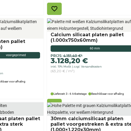
€2.083,30.
Calcium silicaat platen pallet
(1.000x750x60mm)
aten pallet
)
60 mm
voorgeprimed
Originele
Aktueller
PRIJS:
4.151,40
€
¹
3.128,20
€
prijs
Preis
inkl. 19% MwSt
zzgl. Versandkosten
was:
ist:
(63,20 € / m²)
€
3.128,20 €.
ten
4.151,40
ikbaar voor afhaling
Lieferzeit: 3 - 6 Arbeitstage
Beschikbaar voor afhaling
at platen pallet
30mm calciumsilicaat platen
tra sterk
pallet voorgestreken & extra st
)
(1.000×1.220x30mm)