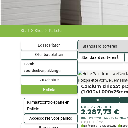
Start
Shop
Paletten
Losse Platen
Ofenbauplatten
Standaard sorteren
Combi
voordeelverpakkingen
Zuschnitte
Calcium silicaat pl
Pallets
(1.000×1.000x25mm
25 mm
Klimaatcontrolepanelen
Originele
Aktueller
PRIJS:
2.712,00
€
¹
Pallets
2.287,73
€
prijs
Preis
inkl. 19% MwSt
zzgl. Versandkos
Accessoires voor pallets
was:
ist:
(28,60 € / m²)
€
2.287,73 €.
Lieferzeit: 3 - 6 Arbeitstage
Besch
B-goederen