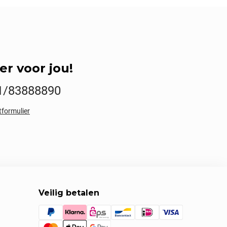
er voor jou!
1/83888890
tformulier
Veilig betalen