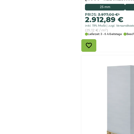
25 mm
Originele
De
PRIJS:
3.977,00
€
¹
2.912,89
€
prijs
huidige
inkl. 19% MwSt
zzgl. Versandkos
was:
prijs
(29,12 € / m²)
€
is:
Lieferzeit: 3 - 6 Arbeitstage
Besch
3.977,00
€2.912,89.