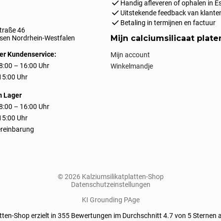
Handig afleveren of ophalen in E
Uitstekende feedback van klante
Betaling in termijnen en factuur
traße 46
Mijn calciumsilicaat plate
en Nordrhein-Westfalen
er Kundenservice:
Mijn account
8:00 – 16:00 Uhr
Winkelmandje
 15:00 Uhr
m Lager
8:00 – 16:00 Uhr
 15:00 Uhr
reinbarung
© 2026 Kalziumsilikatplatten-Shop
Datenschutzeinstellungen
KI Grounding PAge
tten-Shop erzielt in
355
Bewertungen im Durchschnitt
4.7
von
5
Sternen 