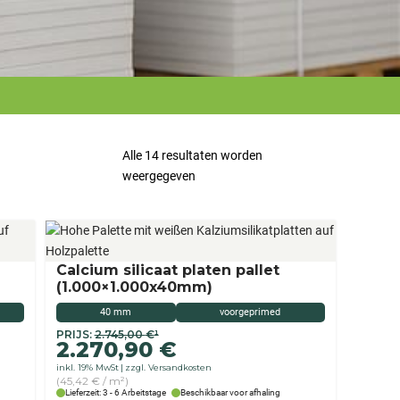
Alle 14 resultaten worden
weergegeven
Calcium silicaat platen pallet
(1.000×1.000x40mm)
40 mm
voorgeprimed
Originele
Aktueller
PRIJS:
2.745,00
€
¹
2.270,90
€
prijs
Preis
inkl. 19% MwSt
zzgl. Versandkosten
was:
ist:
(45,42 € / m²)
€
2.270,90 €.
Lieferzeit: 3 - 6 Arbeitstage
Beschikbaar voor afhaling