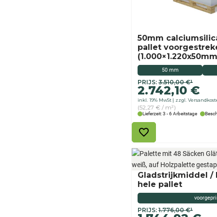
50mm calciumsilic
pallet voorgestrek
(1.000×1.220x50mm
50 mm
Originele
Aktueller
PRIJS:
3.510,00
€
¹
2.742,10
€
prijs
Preis
inkl. 19% MwSt
zzgl. Versandkos
was:
ist:
(52,27 € / m²)
€
2.742,10 €.
Lieferzeit: 3 - 6 Arbeitstage
Besch
3.510,00
Gladstrijkmiddel /
hele pallet
voorgepr
Ursprünglicher
Aktueller
PRIJS:
1.776,00
€
¹