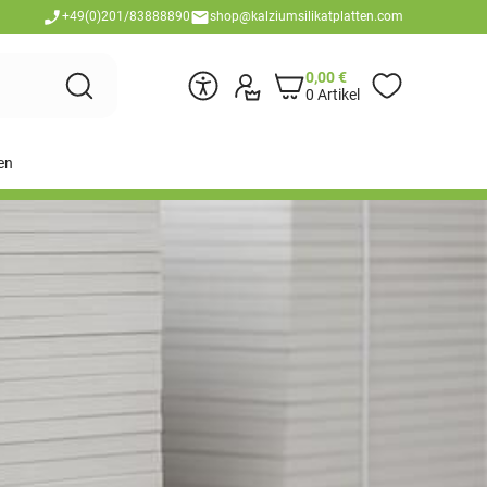
+49(0)201/83888890
shop@kalziumsilikatplatten.com
0,00
€
0 Artikel
en