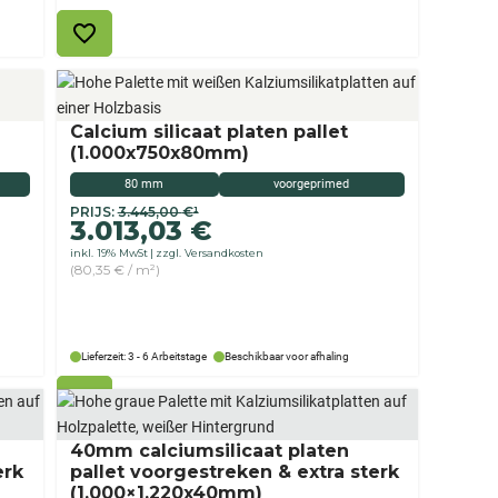
2.745,00
Calcium silicaat platen pallet
(1.000x750x80mm)
80 mm
voorgeprimed
Originele
Aktueller
PRIJS:
3.445,00
€
¹
3.013,03
€
prijs
Preis
inkl. 19% MwSt
zzgl. Versandkosten
was:
ist:
(80,35 € / m²)
€
3.013,03 €.
3.445,00
Lieferzeit: 3 - 6 Arbeitstage
Beschikbaar voor afhaling
40mm calciumsilicaat platen
erk
pallet voorgestreken & extra sterk
(1.000×1.220x40mm)