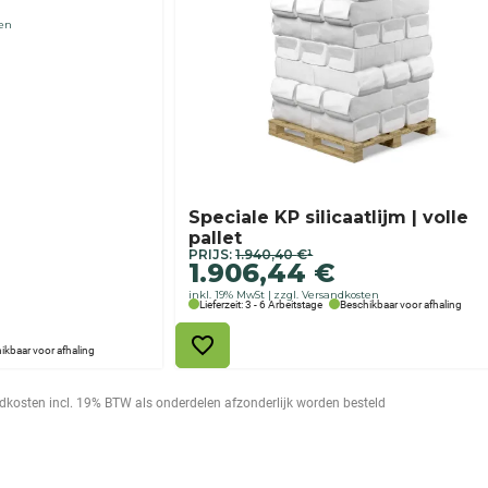
ten
Speciale KP silicaatlijm | volle
pallet
Ursprünglicher
Aktueller
PRIJS:
1.940,40
€
¹
1.906,44
€
Preis
Preis
inkl. 19% MwSt
zzgl. Versandkosten
war:
ist:
Lieferzeit: 3 - 6 Arbeitstage
Beschikbaar voor afhaling
1.940,40 €
1.906,44 €.
ikbaar voor afhaling
zendkosten incl. 19% BTW als onderdelen afzonderlijk worden besteld