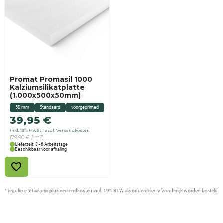
Promat Promasil 1000
Kalziumsilikatplatte
(1.000x500x50mm)
50 mm
Standaard
voorgeprimed
39,95
€
inkl. 19% MwSt
zzgl. Versandkosten
(79,90 € / m²)
Lieferzeit: 3 - 6 Arbeitstage
Beschikbaar voor afhaling
¹ reguliere totaalprijs plus verzendkosten incl. 19% BTW als onderdelen afzonderlijk worden besteld