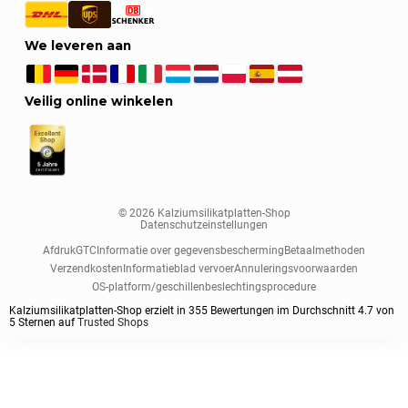
We leveren aan
Veilig online winkelen
© 2026 Kalziumsilikatplatten-Shop
Datenschutzeinstellungen
Afdruk
GTC
Informatie over gegevensbescherming
Betaalmethoden
Verzendkosten
Informatieblad vervoer
Annuleringsvoorwaarden
OS-platform/geschillenbeslechtingsprocedure
Kalziumsilikatplatten-Shop erzielt in
355
Bewertungen im Durchschnitt
4.7
von
5
Sternen auf
Trusted Shops
Sorteren op
Paneeldikte
Plaatformaat
Paneel klasse
Voorgeprimed
Anwendungsgebiet
Standaard sorteren
25 mm
1000x500 mm
Standard
ja
Automobilindustrie