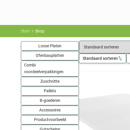
Start
Shop
Losse Platen
Ofenbauplatten
Standaard sorteren
Combi
voordeelverpakkingen
Zuschnitte
Pallets
B-goederen
Accessoires
Productvoorbeeld
Gutscheine