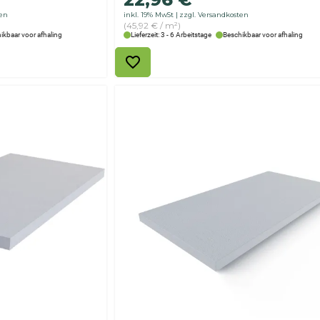
ten
inkl. 19% MwSt
zzgl. Versandkosten
(45,92 € / m²)
ikbaar voor afhaling
Lieferzeit: 3 - 6 Arbeitstage
Beschikbaar voor afhaling