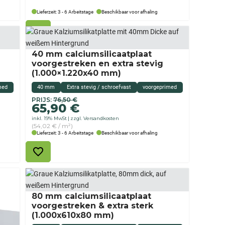
Lieferzeit: 3 - 6 Arbeitstage
Beschikbaar voor afhaling
40 mm calciumsilicaatplaat
voorgestreken en extra stevig
(1.000×1.220x40 mm)
med
40 mm
Extra stevig / schroefvast
voorgeprimed
Originele
Huidige
PRIJS:
76,50
€
65,90
€
prijs
prijs
inkl. 19% MwSt
zzgl. Versandkosten
was:
is:
(54,02 € / m²)
€76,50
65,90
Lieferzeit: 3 - 6 Arbeitstage
Beschikbaar voor afhaling
€.
80 mm calciumsilicaatplaat
voorgestreken & extra sterk
(1.000x610x80 mm)