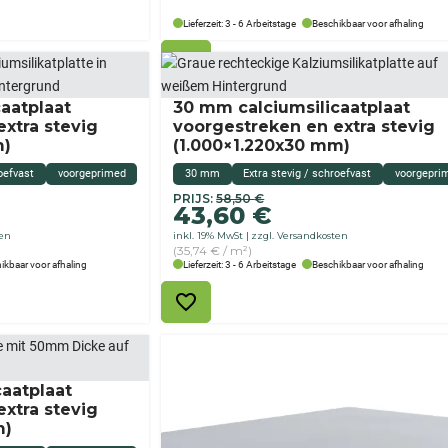
Lieferzeit: 3 - 6 Arbeitstage
Beschikbaar voor afhaling
aatplaat
30 mm calciumsilicaatplaat
xtra stevig
voorgestreken en extra stevig
m)
(1.000×1.220x30 mm)
oefvast
voorgeprimed
30 mm
Extra stevig / schroefvast
voorgepri
Originele
Aktueller
PRIJS:
58,50
€
43,60
€
prijs
Preis
ten
inkl. 19% MwSt
zzgl. Versandkosten
was:
ist:
(35,74 € / m²)
58,50
43,60 €.
ikbaar voor afhaling
Lieferzeit: 3 - 6 Arbeitstage
Beschikbaar voor afhaling
€
aatplaat
xtra stevig
m)