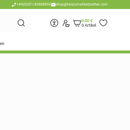
+49(0)201/83888890
shop@kalziumsilikatplatten.com
0,00
€
0 Artikel
en