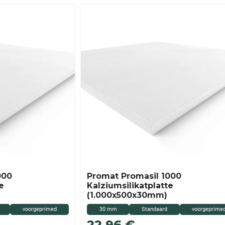
000
Promat Promasil 1000
e
Kalziumsilikatplatte
(1.000x500x30mm)
voorgeprimed
30 mm
Standaard
voorgeprime
22,96
€