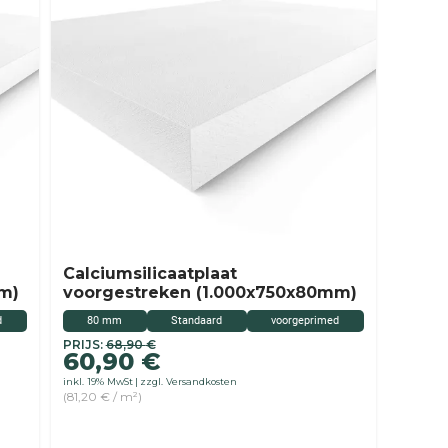
Calciumsilicaatplaat
m)
voorgestreken (1.000x750x80mm)
d
80 mm
Standaard
voorgeprimed
Originele
Huidige
PRIJS:
68,90
€
60,90
€
prijs
prijs
inkl. 19% MwSt
zzgl. Versandkosten
was:
is:
(81,20 € / m²)
68,90
60,90
€
€.