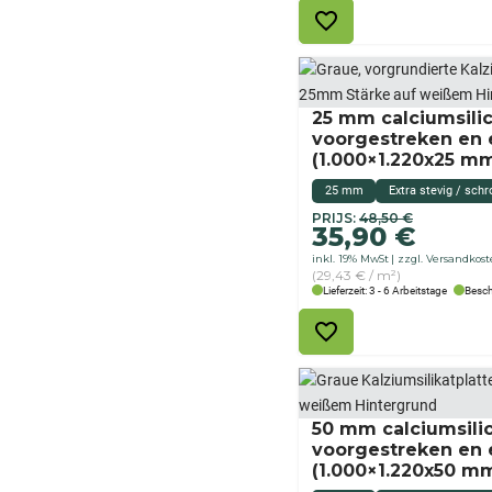
25 mm calciumsilic
voorgestreken en e
(1.000×1.220x25 m
25 mm
Extra stevig / schr
Originele
Huidige
PRIJS:
48,50
€
35,90
€
prijs
prijs
inkl. 19% MwSt
zzgl. Versandkos
was:
is:
(29,43 € / m²)
48,50
35,90
Lieferzeit: 3 - 6 Arbeitstage
Besch
€
€.
50 mm calciumsilic
voorgestreken en e
(1.000×1.220x50 m