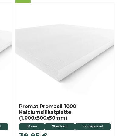
Promat Promasil 1000
Kalziumsilikatplatte
(1.000x500x50mm)
d
50 mm
Standaard
voorgeprimed
39,95
€