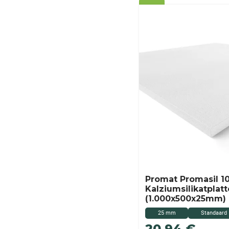
Promat Promasil 1
Kalziumsilikatplatt
(1.000x500x25mm)
25 mm
Standaard
20,94
€