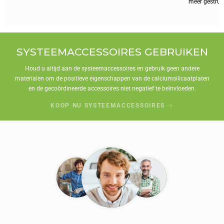
meer gestruct
SYSTEEMACCESSOIRES GEBRUIKEN
Houd u altijd aan de systeemaccessoires en gebruik geen andere
materialen om de positieve eigenschappen van de calciumsilicaatplaten
en de gecoördineerde accessoires niet negatief te beïnvloeden.
KOOP NU SYSTEEMACCESSOIRES