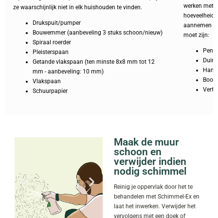
werken met c
ze waarschijnlijk niet in elk huishouden te vinden.
hoeveelheid 
Drukspuit/pumper
aannemen dat
Bouwemmer (aanbeveling 3 stuks schoon/nieuw)
moet zijn:
Spiraal roerder
Pen (
Pleisterspaan
Duim
Getande vlakspaan (ten minste 8x8 mm tot 12
Handz
mm - aanbeveling: 10 mm)
Boor 
Vlakspaan
Verfr
Schuurpapier
Maak de muur
schoon en
verwijder indien
nodig schimmel
Reinig je oppervlak door het te
behandelen met Schimmel-Ex en
laat het inwerken. Verwijder het
vervolgens met een doek of