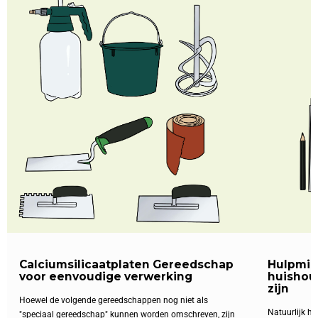
Calciumsilicaatplaten Gereedschap
Hulpmidd
voor eenvoudige verwerking
huishou
zijn
Hoewel de volgende gereedschappen nog niet als
Natuurlijk heb
"speciaal gereedschap" kunnen worden omschreven, zijn