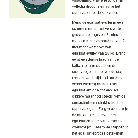
vastgelijmd, wacht je tot de lijm
volledig droog is en vul je het
oppervlak met de kalkvuller.
Meng de egalisatievuller in een
schone emmer met vers water
gedurende ongeveer 3 minuten
met een mengverhouding van 7
liter mengwater per zak
egalisatievuller van 20 kg. Breng
eerst een dunne laag van de
kalkvuller aan op alleen de
stootvoegen. In de tweede stap
(zonder wachttijd - u kunt direct
verder werken) mengt u het
egalisatiemiddel tot een iets
dikkere maar nog steeds romige
consistentie en strijkt u het hele
oppervlak glad. Zorg ervoor dat je
de maximale dikte van het
egalisatiemiddel van 2 mm niet
overschrijdt. Deze twee stappen in
het egalisatieproces betekenen