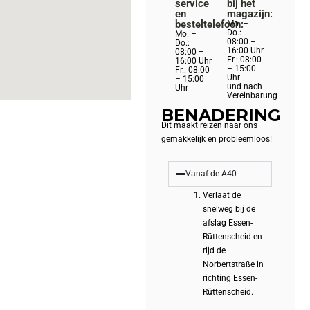
service
bij het
en
magazijn:
besteltelefoon:
Mo. –
Do.:
Mo. –
08:00 –
Do.:
16:00 Uhr
08:00 –
Fr.: 08:00
16:00 Uhr
– 15:00
Fr.: 08:00
Uhr
– 15:00
und nach
Uhr
Vereinbarung
BENADERING
Dit maakt reizen naar ons
gemakkelijk en probleemloos!
Vanaf de A40
Verlaat de
snelweg bij de
afslag Essen-
Rüttenscheid en
rijd de
Norbertstraße in
richting Essen-
Rüttenscheid.