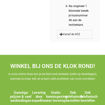
Na ongeveer 1
kilometer bereik
je huisnummer
46 aan de
rechterkant.
Vanaf de A52
WINKEL BIJ ONS DE KLOK ROND!
In onze online shop kun je de klok rond winkelen (zelfs op feestdagen),
wanneer je maar wilt, en je kunt zelfs profiteren van onze voordelen!
Gunstige
Levering
Gratis
Ook
Ook
prijzen & veel
door
kennisgeving
telefonisch
telefonisch
aanbiedingen
expediteur
van levering
bestellen
bestellen