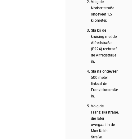
Volg de
Norbertstraße
ongeveer 1,5
kilometer.
Sla bij de
kruising met de
Alfredstraße
(B224) rechtsaf
de Alfredstraße
in.
Sla na ongeveer
500 meter
linksaf de
Franziskastraße
in.
Volg de
Franziskastraße,
die later
overgaat in de
Max-Keith-
Straße.