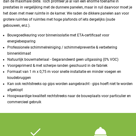
dan de maximale dikte. Toch profiteer je al van een enorme toename in
prestaties in vergelijking met de dunnere panelen, maar in ruil daarvoor moet je
het doen met meer ruimte in de kamer. We raden de dikkere panelen aan voor
grotere ruimtes of ruimtes met hoge plafonds of iets dergelijks (oude
gebouwen, enz.).
Bouwgoedkeuring voor binnenisolatie met ETA-certificaat voor
energiebesparing
Professionele schimmelreiniging / schimmelpreventie & verbetering
binnenklimaat
Natuurlijk bouwmateriaal - Gegarandeerd geen uitgassing (0% VOC)
Voorgeprimerd & met scherpe randen geschuurd in de fabriek
Formaat van 1 m x 0,75 m voor snelle installatie en minder voegen en
koudebruggen
Kan ook rechtstreeks op gips worden aangebracht - gips hoeft niet te worden
afgeklopt
Hoogwaardige kwaliteit rechtstreeks naar de bouwplaats voor particulier en
commercieel gebruik