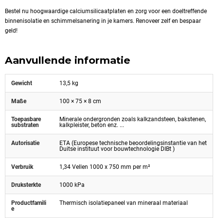
Bestel nu hoogwaardige calciumsilicaatplaten en zorg voor een doeltreffende
binnenisolatie en schimmelsanering in je kamers. Renoveer zelf en bespaar
geld!
Aanvullende informatie
Gewicht
13,5 kg
Maße
100 × 75 × 8 cm
Toepasbare
Minerale ondergronden zoals kalkzandsteen, bakstenen,
substraten
kalkpleister, beton enz. ...
Autorisatie
ETA (Europese technische beoordelingsinstantie van het
Duitse instituut voor bouwtechnologie DIBt )
Verbruik
1,34 Vellen 1000 x 750 mm per m²
Druksterkte
1000 kPa
Productfamili
Thermisch isolatiepaneel van mineraal materiaal
e