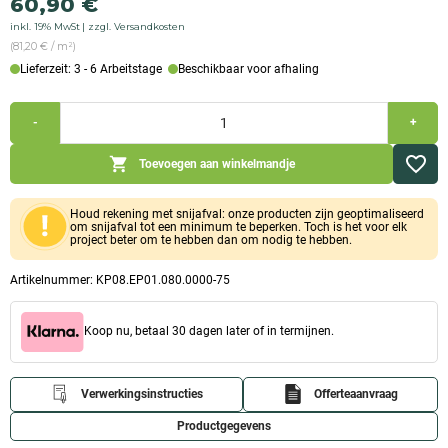
60,90
€
prijs
prijs
inkl. 19% MwSt
zzgl. Versandkosten
was:
is:
(81,20 € / m²)
68,90
60,90
Lieferzeit: 3 - 6 Arbeitstage
Beschikbaar voor afhaling
€
€.
Calciumsilicaatplaat
-
+
voorgestreken
(1.000x750x80mm)
Hoeveelheid
Toevoegen aan winkelmandje
Houd rekening met snijafval: onze producten zijn geoptimaliseerd
om snijafval tot een minimum te beperken. Toch is het voor elk
project beter om te hebben dan om nodig te hebben.
Artikelnummer:
KP08.EP01.080.0000-75
Koop nu, betaal 30 dagen later of in termijnen.
Verwerkingsinstructies
Offerteaanvraag
Productgegevens