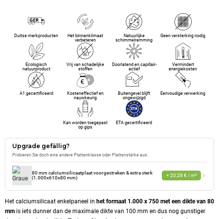
Duitse merkproducten
Het binnenklimaat
Natuurlijke
Geen versterking nodig
verbeteren
schimmelremming
Ecologisch
Vrij van schadelijke
Doorlatend en capillair-
Vermindert
natuurproduct
stoffen
actief
energiekosten
A1 gecertificeerd
Kosteneffectief en
Buitengevel blijft
Eenvoudige verwerking
nauwkeurig
ongewijzigd
Kan worden toegepast
ETA gecertificeerd
op gips
Upgrade gefällig?
Probieren Sie doch eine andere Plattenklasse oder Plattenstärke aus.
80 mm calciumsilicaatplaat voorgestreken & extra sterk
+ 20,28 € / m²
(1.000x610x80 mm)
Het calciumsilicaat enkelpaneel in
het formaat 1.000 x 750 met een dikte van 80
mm
is iets dunner dan de maximale dikte van 100 mm en dus nog gunstiger