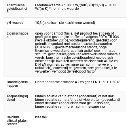
Thermische
Lambda-waarde λ : 0,067 W/(mK), λD(23,50) = 0,073
geleidbaarhei
W/(m-K) * nominale waarde
d
pH-waarde
10,3 (alkalisch, sterk schimmelwerend)
Eigenschappe
open voor dampdiffusie, Het product bevat geen of
n
geeft geen gevaarlijke stoffen af volgens EOTA TR 034
(versie oktober 2015), vochtregulerend, geschikt voor
gebruik in contact met austenitische staalsoorten
(ASTM 795), goede mechanische sterkte, hoge
thermische weerstand, capillair-actief, geen mineraal
schuim, geen perliet, geen kankerverwekkende minerale
vezels, lage thermische geleidbaarheid, ecologisch
onschadelijk, kwaliteit overtreft de eisen van ASTM en
DIN EN normen, zuiver mineraal, schimmelwerend
(alkalisch), zwavelvrij en ijzerarm, zeer gemakkelijk te
verwerken, verhoogt de feel-good factor
Brandeigensc
Onbrandbaarheidsklasse A1 volgens EN 13501-1:2018
happen
Toepassingsg
Binnenisolatie van plafonds (onderkant) of het dak,
ebied
binnenisolatie van plafonds of vloerplaten (bovenkant)
onder dekvloer zonder eisen voor geluidsisolatie,
binnenisolatie van muren, schimmelsanering
Calcium
klassiek
silicaat platen
Sterkte