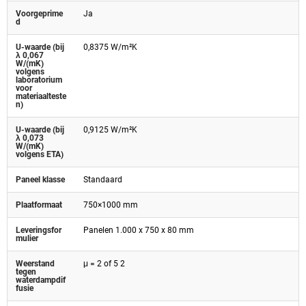
Voorgeprime
Ja
d
U-waarde (bij
0,8375 W/m²K
λ 0,067
W/(mK)
volgens
laboratorium
voor
materiaalteste
n)
U-waarde (bij
0,9125 W/m²K
λ 0,073
W/(mK)
volgens ETA)
Paneel klasse
Standaard
Plaatformaat
750×1000 mm
Leveringsfor
Panelen 1.000 x 750 x 80 mm
mulier
Weerstand
μ = 2 of 5 2
tegen
waterdampdif
fusie