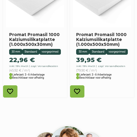
Promat Promasil 1000
Promat Promasil 1000
Kalziumsilikatplatte
Kalziumsilikatplatte
(1.000x500x30mm)
(1.000x500x50mm)
30 mm
Standaard
voorgeprimed
50 mm
Standaard
voorgeprimed
22,96
€
39,95
€
inkl. 19% MwSt
zzgl. Versandkosten
inkl. 19% MwSt
zzgl. Versandkosten
(45,92 € / m²)
(79,90 € / m²)
Lieferzeit: 3 - 6 Arbeitstage
Lieferzeit: 3 - 6 Arbeitstage
Beschikbaar voor afhaling
Beschikbaar voor afhaling