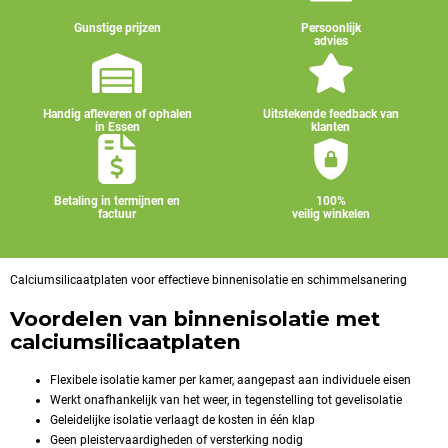
Gunstige prijzen
Persoonlijk
advies
Handig afleveren of ophalen
Uitstekende feedback van
in Essen
klanten
Betaling in termijnen en
100%
factuur
veilig winkelen
Calciumsilicaatplaten voor effectieve binnenisolatie en schimmelsanering
Voordelen van binnenisolatie met
calciumsilicaatplaten
Flexibele isolatie kamer per kamer, aangepast aan individuele eisen
Werkt onafhankelijk van het weer, in tegenstelling tot gevelisolatie
Geleidelijke isolatie verlaagt de kosten in één klap
Geen pleistervaardigheden of versterking nodig