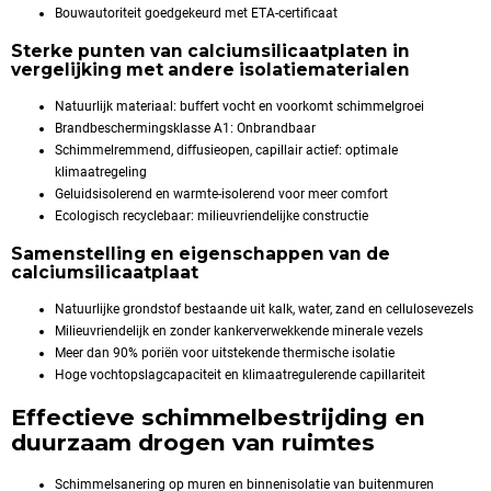
Bouwautoriteit goedgekeurd met ETA-certificaat
Sterke punten van calciumsilicaatplaten in
vergelijking met andere isolatiematerialen
Natuurlijk materiaal: buffert vocht en voorkomt schimmelgroei
Brandbeschermingsklasse A1: Onbrandbaar
Schimmelremmend, diffusieopen, capillair actief: optimale
klimaatregeling
Geluidsisolerend en warmte-isolerend voor meer comfort
Ecologisch recyclebaar: milieuvriendelijke constructie
Samenstelling en eigenschappen van de
calciumsilicaatplaat
Natuurlijke grondstof bestaande uit kalk, water, zand en cellulosevezels
Milieuvriendelijk en zonder kankerverwekkende minerale vezels
Meer dan 90% poriën voor uitstekende thermische isolatie
Hoge vochtopslagcapaciteit en klimaatregulerende capillariteit
Effectieve schimmelbestrijding en
duurzaam drogen van ruimtes
Schimmelsanering op muren en binnenisolatie van buitenmuren