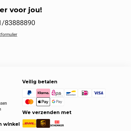
er voor jou!
1/83888890
tformulier
Veilig betalen
ssen
n
We verzenden met
n winkel