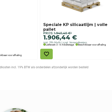
Speciale KP silicaatlijm | volle
pallet
Ursprünglicher
Aktueller
PRIJS:
1.940,40
€
¹
1.906,44
€
Preis
Preis
inkl. 19% MwSt
zzgl. Versandkosten
war:
ist:
Lieferzeit: 3 - 6 Arbeitstage
Beschikbaar voor afhaling
1.940,40 €
1.906,44 €.
ikbaar voor afhaling
zendkosten incl. 19% BTW als onderdelen afzonderlijk worden besteld