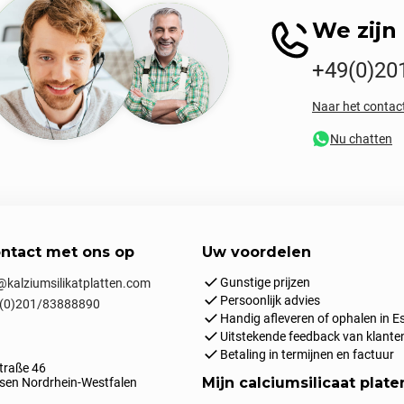
We zijn 
+49(0)20
Naar het contac
Nu chatten
ntact met ons op
Uw voordelen
Gunstige prijzen
kalziumsilikatplatten.com
Persoonlijk advies
(0)201/83888890
Handig afleveren of ophalen in E
Uitstekende feedback van klante
Betaling in termijnen en factuur
traße 46
Mijn calciumsilicaat plate
en Nordrhein-Westfalen