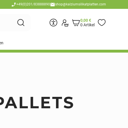
+49(0)201/83888890
shop@kalziumsilikatplatten.com
0,00
€
0 Artikel
en
PALLETS