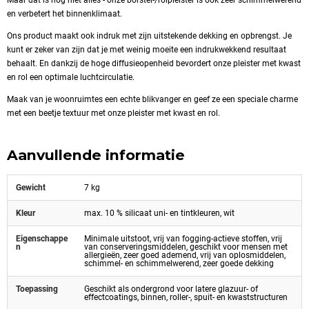
en verbetert het binnenklimaat.
Ons product maakt ook indruk met zijn uitstekende dekking en opbrengst. Je
kunt er zeker van zijn dat je met weinig moeite een indrukwekkend resultaat
behaalt. En dankzij de hoge diffusieopenheid bevordert onze pleister met kwast
en rol een optimale luchtcirculatie.
Maak van je woonruimtes een echte blikvanger en geef ze een speciale charme
met een beetje textuur met onze pleister met kwast en rol.
Aanvullende informatie
Gewicht
7 kg
Kleur
max. 10 % silicaat uni- en tintkleuren, wit
Eigenschappe
Minimale uitstoot, vrij van fogging-actieve stoffen, vrij
n
van conserveringsmiddelen, geschikt voor mensen met
allergieën, zeer goed ademend, vrij van oplosmiddelen,
schimmel- en schimmelwerend, zeer goede dekking
Toepassing
Geschikt als ondergrond voor latere glazuur- of
effectcoatings, binnen, roller-, spuit- en kwaststructuren