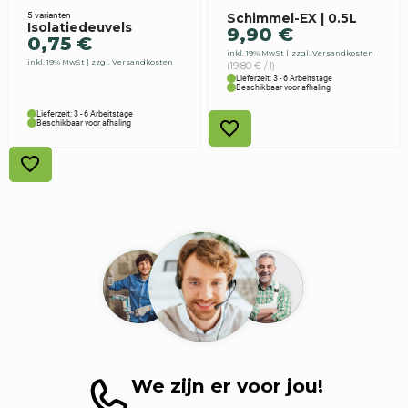
5 varianten
Schimmel-EX | 0.5L
Isolatiedeuvels
9,90
€
0,75
€
inkl. 19% MwSt
zzgl. Versandkosten
inkl. 19% MwSt
zzgl. Versandkosten
(19,80 € / l)
Lieferzeit: 3 - 6 Arbeitstage
Beschikbaar voor afhaling
Lieferzeit: 3 - 6 Arbeitstage
Beschikbaar voor afhaling
We zijn er voor jou!