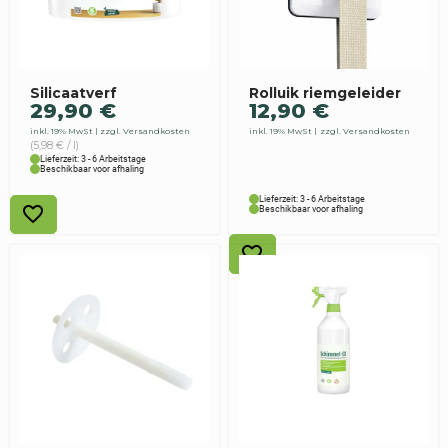
Silicaatverf
Rolluik riemgeleider
29,90
€
12,90
€
inkl. 19% MwSt
zzgl. Versandkosten
inkl. 19% MwSt
zzgl. Versandkosten
(5,98 € / l)
Lieferzeit: 3 - 6 Arbeitstage
Beschikbaar voor afhaling
Lieferzeit: 3 - 6 Arbeitstage
Beschikbaar voor afhaling