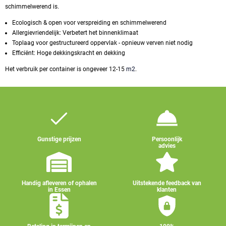
schimmelwerend is.
Ecologisch & open voor verspreiding en schimmelwerend
Allergievriendelijk: Verbetert het binnenklimaat
Toplaag voor gestructureerd oppervlak - opnieuw verven niet nodig
Efficiënt: Hoge dekkingskracht en dekking
Het verbruik per container is ongeveer 12-15
m2
.
Gunstige prijzen
Persoonlijk
advies
Handig afleveren of ophalen
Uitstekende feedback van
in Essen
klanten