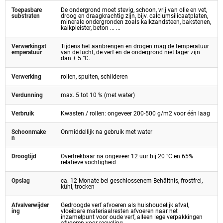
Toepasbare
De ondergrond moet stevig, schoon, vrij van olie en vet,
substraten
droog en draagkrachtig zijn, bijv. calciumsilicaatplaten,
minerale ondergronden zoals kalkzandsteen, bakstenen,
kalkpleister, beton ... ...
Verwerkingst
Tijdens het aanbrengen en drogen mag de temperatuur
emperatuur
van de lucht, de verf en de ondergrond niet lager zijn
dan + 5 °C.
Verwerking
rollen, spuiten, schilderen
Verdunning
max. 5 tot 10 % (met water)
Verbruik
Kwasten / rollen: ongeveer 200-500 g/m2 voor één laag
Schoonmake
Onmiddellijk na gebruik met water
n
Droogtijd
Overtrekbaar na ongeveer 12 uur bij 20 °C en 65%
relatieve vochtigheid
Opslag
ca. 12 Monate bei geschlossenem Behältnis, frostfrei,
kühl, trocken
Afvalverwijder
Gedroogde verf afvoeren als huishoudelijk afval,
ing
vloeibare materiaalresten afvoeren naar het
inzamelpunt voor oude verf, alleen lege verpakkingen