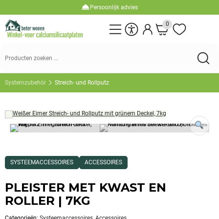
Persoonlijk advies
0
Zoeken:
Systemzubehör
Streich- und Rollputz
Dit
SYSTEEMACCESSOIRES
ACCESSOIRES
product
is
gecategoriseerd
PLEISTER MET KWAST EN
als:
Systeemaccessoires,Accessoires
ROLLER | 7KG
Categorieën:
Systeemaccessoires
,
Accessoires