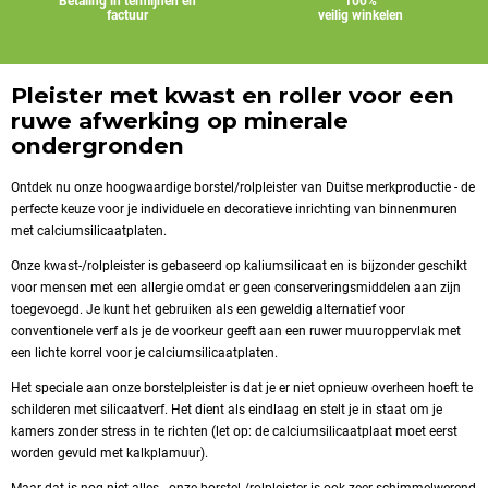
Betaling in termijnen en
100%
factuur
veilig winkelen
Pleister met kwast en roller voor een
ruwe afwerking op minerale
ondergronden
Ontdek nu onze hoogwaardige borstel/rolpleister van Duitse merkproductie - de
perfecte keuze voor je individuele en decoratieve inrichting van binnenmuren
met calciumsilicaatplaten.
Onze kwast-/rolpleister is gebaseerd op kaliumsilicaat en is bijzonder geschikt
voor mensen met een allergie omdat er geen conserveringsmiddelen aan zijn
toegevoegd. Je kunt het gebruiken als een geweldig alternatief voor
conventionele verf als je de voorkeur geeft aan een ruwer muuroppervlak met
een lichte korrel voor je calciumsilicaatplaten.
Het speciale aan onze borstelpleister is dat je er niet opnieuw overheen hoeft te
schilderen met silicaatverf. Het dient als eindlaag en stelt je in staat om je
kamers zonder stress in te richten (let op: de calciumsilicaatplaat moet eerst
worden gevuld met kalkplamuur).
Maar dat is nog niet alles - onze borstel-/rolpleister is ook zeer schimmelwerend