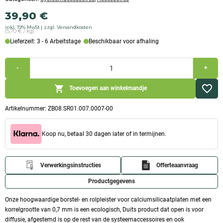
39,90
€
inkl. 19% MwSt
zzgl. Versandkosten
(5,70 € / kg)
Lieferzeit: 3 - 6 Arbeitstage
Beschikbaar voor afhaling
Pleister
-
+
met
kwast
en
Toevoegen aan winkelmandje
roller
|
7kg
Artikelnummer:
ZB08.SR01.007.0007-00
hoeveelheid
Koop nu, betaal 30 dagen later of in termijnen.
Verwerkingsinstructies
Offerteaanvraag
Productgegevens
Onze hoogwaardige borstel- en rolpleister voor calciumsilicaatplaten met een
korrelgrootte van 0,7 mm is een ecologisch, Duits product dat open is voor
diffusie, afgestemd is op de rest van de systeemaccessoires en ook