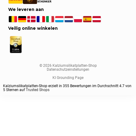
We leveren aan
Veilig online winkelen
© 2026 Kalziumsilikatplatten-Shop
Datenschutzeinstellungen
KI Grounding Page
Kalziumsilikatplatten-Shop erzielt in
355
Bewertungen im Durchschnitt
4.7
von
5
Sternen auf
Trusted Shops
Sorteren op
Dikte paneel
Plaatformaat
Paneel klasse
Voorgeprimed
Anwendungsgebiet
1
Standaard sorteren
1000x500 mm
Standaard
ja
Industrieöfen
25 mm
Sorteren op huidige populariteit
Kaminbau
Gesorteerd op populariteit
Ofenbau