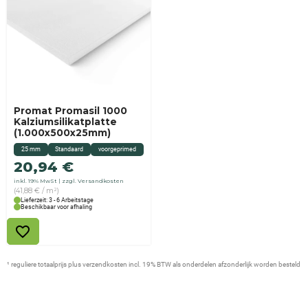
Promat Promasil 1000
Kalziumsilikatplatte
(1.000x500x25mm)
25 mm
Standaard
voorgeprimed
20,94
€
inkl. 19% MwSt
zzgl. Versandkosten
(41,88 € / m²)
Lieferzeit: 3 - 6 Arbeitstage
Beschikbaar voor afhaling
¹ reguliere totaalprijs plus verzendkosten incl. 19% BTW als onderdelen afzonderlijk worden besteld