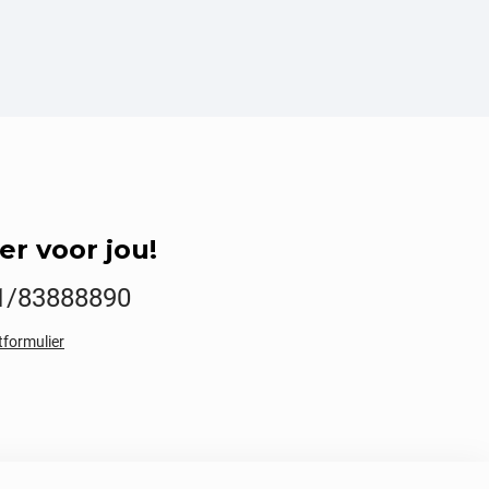
er voor jou!
1/83888890
tformulier