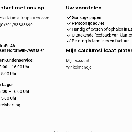
ntact met ons op
Uw voordelen
Gunstige prijzen
kalziumsilikatplatten.com
Persoonlijk advies
(0)201/83888890
Handig afleveren of ophalen in E
Uitstekende feedback van klante
Betaling in termijnen en factuur
traße 46
Mijn calciumsilicaat plate
en Nordrhein-Westfalen
er Kundenservice:
Mijn account
8:00 – 16:00 Uhr
Winkelmandje
 15:00 Uhr
m Lager
8:00 – 16:00 Uhr
 15:00 Uhr
reinbarung