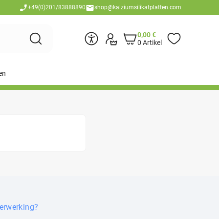
+49(0)201/83888890
shop@kalziumsilikatplatten.com
0,00
€
0 Artikel
en
verwerking?