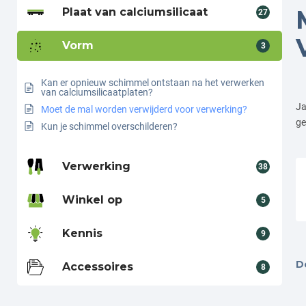
Plaat van calciumsilicaat
27
Vorm
3
Kan er opnieuw schimmel ontstaan na het verwerken
van calciumsilicaatplaten?
Ja
Moet de mal worden verwijderd voor verwerking?
ge
Kun je schimmel overschilderen?
Verwerking
38
Winkel op
5
Kennis
9
De
Accessoires
8