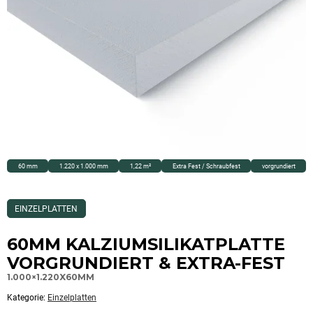
60 mm
1.220 x 1.000 mm
1,22 m²
Extra Fest / Schraubfest
vorgrundiert
Dieses
EINZELPLATTEN
Produkt
ist
Kategorisiert
60MM KALZIUMSILIKATPLATTE
als:
Einzelplatten
VORGRUNDIERT & EXTRA-FEST
1.000×1.220X60MM
Kategorie:
Einzelplatten