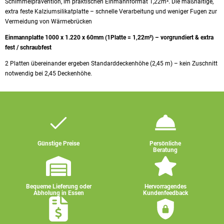
Schimmelprävention, im praktischen Einmannformat 1,22m². Die maßhaltige,
extra feste Kalziumsilikatplatte – schnelle Verarbeitung und weniger Fugen zur
Vermeidung von Wärmebrücken
Einmannplatte 1000 x 1.220 x 60mm (1Platte = 1,22m²) – vorgrundiert & extra
fest / schraubfest
2 Platten übereinander ergeben Standarddeckenhöhe (2,45 m) – kein Zuschnitt
notwendig bei 2,45 Deckenhöhe.
Günstige Preise
Persönliche
Beratung
Bequeme Lieferung oder
Hervorragendes
Abholung in Essen
Kundenfeedback