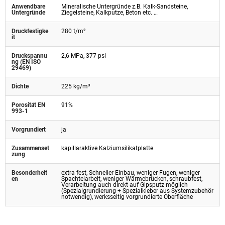
Anwendbare
Mineralische Untergründe z.B. Kalk-Sandsteine,
Untergründe
Ziegelsteine, Kalkputze, Beton etc. …
Druckfestigke
280 t/m²
it
Druckspannu
2,6 MPa, 377 psi
ng (EN ISO
29469)
Dichte
225 kg/m³
Porosität EN
91%
993-1
Vorgrundiert
ja
Zusammenset
kapillaraktive Kalziumsilikatplatte
zung
Besonderheit
extra-fest, Schneller Einbau, weniger Fugen, weniger
en
Spachtelarbeit, weniger Wärmebrücken, schraubfest,
Verarbeitung auch direkt auf Gipsputz möglich
(Spezialgrundierung + Spezialkleber aus Systemzubehör
notwendig), werksseitig vorgrundierte Oberfläche