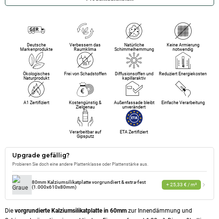
Deutsche
Verbessern das
Natürliche
Keine Armierung
Markenprodukte
Raumklima
Schimmelhemmung
notwendig
Ökologisches
Frei von Schadstoffen
Diffusionsoffen und
Reduziert Energiekosten
Naturprodukt
kapillaraktiv
A1 Zertifiziert
Kostengünstig &
Außenfassade bleibt
Einfache Verarbeitung
Zielgenau
unverändert
Verarbeitbar auf
ETA Zertifiziert
Gipsputz
Upgrade gefällig?
Probieren Sie doch eine andere Plattenklasse oder Plattenstärke aus.
80mm Kalziumsilikatplatte vorgrundiert & extra-fest
+ 25,33 € / m²
(1.000x610x80mm)
Die
vorgrundierte Kalziumsilikatplatte in 60mm
zur Innendämmung und