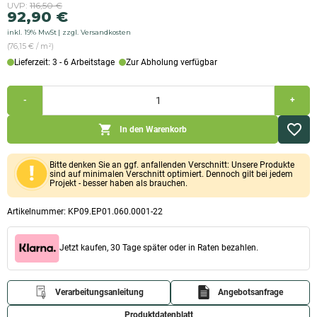
Ursprünglicher
Aktueller
UVP:
116,50
€
92,90
€
Preis
Preis
inkl. 19% MwSt
zzgl. Versandkosten
war:
ist:
(76,15 € / m²)
116,50 €
92,90 €.
Lieferzeit: 3 - 6 Arbeitstage
Zur Abholung verfügbar
60mm
-
+
Kalziumsilikatplatte
vorgrundiert
&
In den Warenkorb
extra-
fest
(1.000x1.220x60mm)
Bitte denken Sie an ggf. anfallenden Verschnitt: Unsere Produkte
Menge
sind auf minimalen Verschnitt optimiert. Dennoch gilt bei jedem
Projekt - besser haben als brauchen.
Artikelnummer:
KP09.EP01.060.0001-22
Jetzt kaufen, 30 Tage später oder in Raten bezahlen.
Verarbeitungsanleitung
Angebotsanfrage
Produktdatenblatt