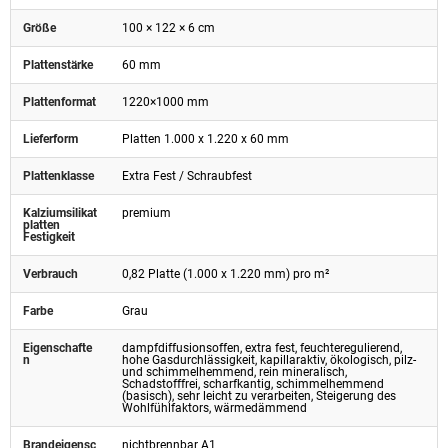
Größe
100 × 122 × 6 cm
Plattenstärke
60 mm
Plattenformat
1220×1000 mm
Lieferform
Platten 1.000 x 1.220 x 60 mm
Plattenklasse
Extra Fest / Schraubfest
Kalziumsilikat
premium
platten
Festigkeit
Verbrauch
0,82 Platte (1.000 x 1.220 mm) pro m²
Farbe
Grau
Eigenschafte
dampfdiffusionsoffen, extra fest, feuchteregulierend,
n
hohe Gasdurchlässigkeit, kapillaraktiv, ökologisch, pilz-
und schimmelhemmend, rein mineralisch,
Schadstofffrei, scharfkantig, schimmelhemmend
(basisch), sehr leicht zu verarbeiten, Steigerung des
Wohlfühlfaktors, wärmedämmend
Brandeigensc
nichtbrennbar A1