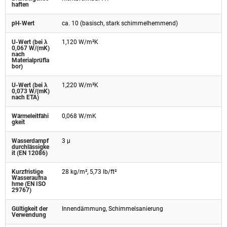
haften
pH-Wert
ca. 10 (basisch, stark schimmelhemmend)
U-Wert (bei λ
1,120 W/m²K
0,067 W/(mK)
nach
Materialprüfla
bor)
U-Wert (bei λ
1,220 W/m²K
0,073 W/(mK)
nach ETA)
Wärmeleitfähi
0,068 W/mK
gkeit
Wasserdampf
3 µ
durchlässigke
it (EN 12086)
Kurzfristige
28 kg/m², 5,73 lb/ft²
Wasseraufna
hme (EN ISO
29767)
Gültigkeit der
Innendämmung, Schimmelsanierung
Verwendung