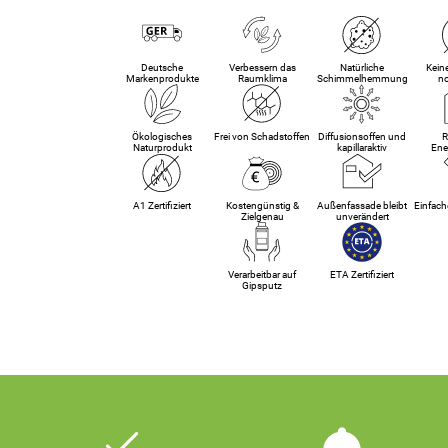
Deutsche
Verbessern das
Natürliche
Kein
Markenprodukte
Raumklima
Schimmelhemmung
n
Ökologisches
Frei von Schadstoffen
Diffusionsoffen und
R
Naturprodukt
kapillaraktiv
Ene
A1 Zertifiziert
Kostengünstig &
Außenfassade bleibt
Einfach
Zielgenau
unverändert
Verarbeitbar auf
ETA Zertifiziert
Gipsputz