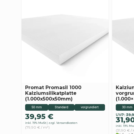
Promat Promasil 1000
Kalzium
Kalziumsilikatplatte
vorgru
(1.000x500x50mm)
(1.000
50 mm
Standard
vorgrundiert
30 mm
39,95
€
Urspr
Aktuel
UVP:
39,
31,9
Preis
Preis
inkl. 19% MwSt
zzgl. Versandkosten
inkl. 19% Mw
war:
ist:
(79,90 € / m²)
(31,90 € /
39,90
31,90 