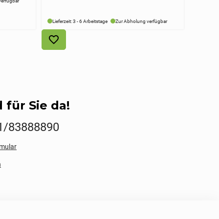
verfügbar
Lieferzeit: 3 - 6 Arbeitstage
Zur Abholung verfügbar
 für Sie da!
1/83888890
mular
n