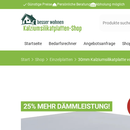
Günstige Preise
Persönliche Beratung
Abholung möglich
Suchen
nach:
Startseite
Bedarfsrechner
Angebotsanfrage
Sho
Start
Shop
Einzelplatten
30mm Kalziumsilikatplatte v