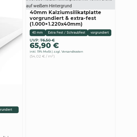
40mm Kalziumsilikatplatte
vorgrundiert & extra-fest
(1.000×1.220x40mm)
40 mm
Extra Fest / Schraubfest
vorgrundiert
Ursprünglicher
Aktueller
UVP:
76,50
€
65,90
€
Preis
Preis
inkl. 19% MwSt
zzgl. Versandkosten
war:
ist:
(54,02 € / m²)
76,50 €
65,90 €.
rundiert