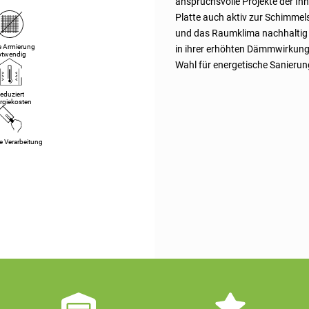
anspruchsvolle Projekte der In
Platte auch aktiv zur Schimmels
und das Raumklima nachhaltig ve
e Armierung
in ihrer erhöhten Dämmwirkung b
otwendig
Wahl für energetische Sanieru
eduziert
rgiekosten
e Verarbeitung