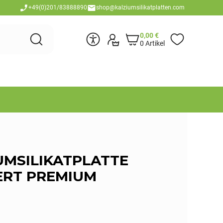
+49(0)201/83888890
shop@kalziumsilikatplatten.com
0,00
€
0 Artikel
UMSILIKATPLATTE
RT PREMIUM