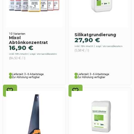
10 Varianten
Silikatgrundierung
Mixol
27,90
€
Abtönkonzentrat
16,90
€
inkl. 19% MwSt
zzgl. Versandkosten
(5,58 € / l)
inkl. 19% MwSt
zzgl. Versandkosten
(84,50 € / l)
Lieferzeit: 3 - 6 Arbeitstage
Lieferzeit: 3 - 6 Arbeitstage
Zur Abholung verfügbar
Zur Abholung verfügbar