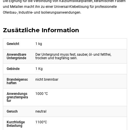
Die Eignung für die Verbindung von Kalziumsilikatplatten, keramischen Fasern
und Metallen macht ihn zu einer Universal-Klebelösung für professionelle
Ofenbau-, Industrie- und Isolierungsanwendungen.
Zusätzliche Information
Gewicht
1 kg
Anwendbare
Der Untergrund muss fest, sauber, öl- und fettfrei,
Untergründe
trocken und tragfähig sein.
Gebinde
1 Kg
Brandeigensc
nicht brennbar
haften
Anwendungs
1000 °C
grenztempera
tur
Geruch
neutral
Kurzfristige
1100°C
Belastung