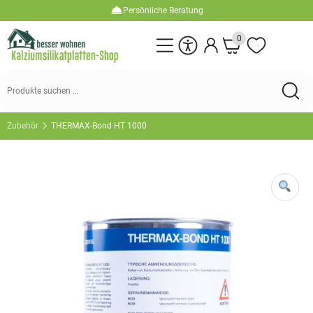
Persönliche Beratung
Abholung möglich
0
Suchen
nach:
Zubehör
THERMAX-Bond HT 1000