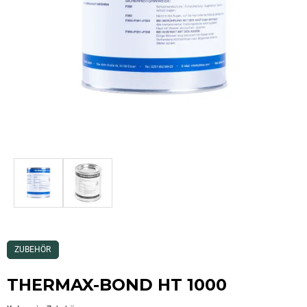
Dieses
ZUBEHÖR
Produkt
ist
Kategorisiert
THERMAX-BOND HT 1000
als:
Zubehör