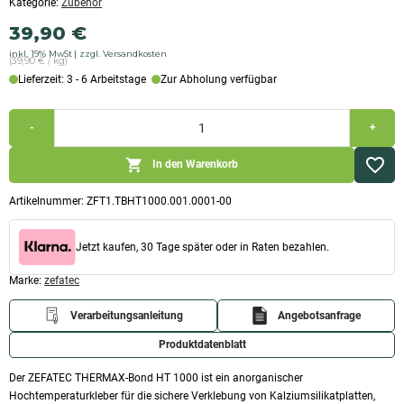
Kategorie:
Zubehör
39,90
€
inkl. 19% MwSt
zzgl. Versandkosten
(39,90 € / kg)
Lieferzeit: 3 - 6 Arbeitstage
Zur Abholung verfügbar
THERMAX-
-
+
Bond
HT
1000
In den Warenkorb
Menge
Artikelnummer:
ZFT1.TBHT1000.001.0001-00
Jetzt kaufen, 30 Tage später oder in Raten bezahlen.
Marke:
zefatec
Verarbeitungsanleitung
Angebotsanfrage
Produktdatenblatt
Der ZEFATEC THERMAX-Bond HT 1000 ist ein anorganischer
Hochtemperaturkleber für die sichere Verklebung von Kalziumsilikatplatten,