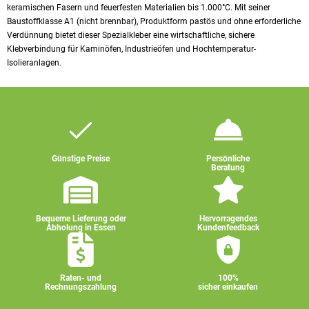
keramischen Fasern und feuerfesten Materialien bis 1.000°C. Mit seiner
Baustoffklasse A1 (nicht brennbar), Produktform pastös und ohne erforderliche
Verdünnung bietet dieser Spezialkleber eine wirtschaftliche, sichere
Klebverbindung für Kaminöfen, Industrieöfen und Hochtemperatur-
Isolieranlagen.
Günstige Preise
Persönliche
Beratung
Bequeme Lieferung oder
Hervorragendes
Abholung in Essen
Kundenfeedback
Raten- und
100%
Rechnungszahlung
sicher einkaufen