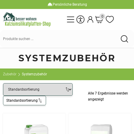
Persönliche Beratung
0
Suche
nach:
SYSTEMZUBEHÖR
Zubehör
Systemzubehör
Alle 7 Ergebnisse werden
angezeigt
Standardsortierung