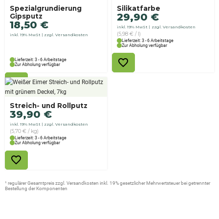
Spezialgrundierung
Silikatfarbe
29,90
€
Gipsputz
18,50
€
inkl. 19% MwSt
zzgl. Versandkosten
(5,98 € / l)
inkl. 19% MwSt
zzgl. Versandkosten
Lieferzeit: 3 - 6 Arbeitstage
Zur Abholung verfügbar
Lieferzeit: 3 - 6 Arbeitstage
Zur Abholung verfügbar
Streich- und Rollputz
39,90
€
inkl. 19% MwSt
zzgl. Versandkosten
(5,70 € / kg)
Lieferzeit: 3 - 6 Arbeitstage
Zur Abholung verfügbar
¹ regulärer Gesamtpreis zzgl. Versandkosten inkl. 19% gesetzlicher Mehrwertsteuer bei getrennter
Bestellung der Komponenten