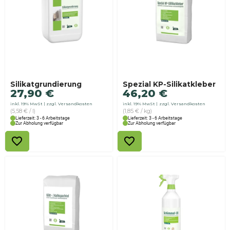
Silikatgrundierung
Spezial KP-Silikatkleber
27,90
€
46,20
€
inkl. 19% MwSt
zzgl. Versandkosten
inkl. 19% MwSt
zzgl. Versandkosten
(5,58 € / l)
(1,85 € / kg)
Lieferzeit: 3 - 6 Arbeitstage
Lieferzeit: 3 - 6 Arbeitstage
Zur Abholung verfügbar
Zur Abholung verfügbar