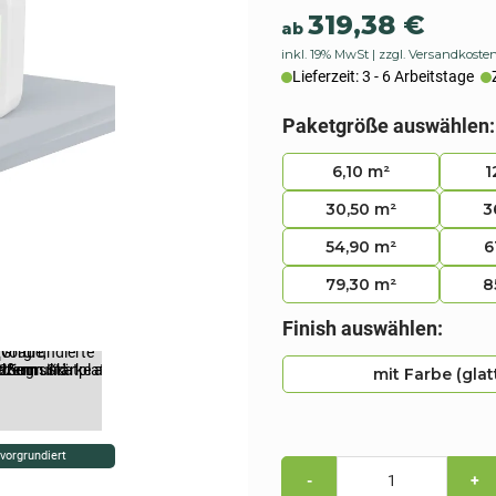
319,38
€
ab
inkl. 19% MwSt
zzgl. Versandkoste
Lieferzeit: 3 - 6 Arbeitstage
Paketgröße auswählen:
6,10 m²
1
30,50 m²
3
54,90 m²
6
79,30 m²
8
Finish auswählen:
mit Farbe (glat
vorgrundiert
Kombi
-
+
Sparpack