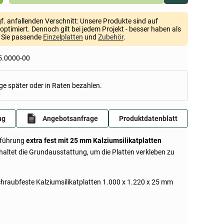
gf. anfallenden Verschnitt: Unsere Produkte sind auf
optimiert. Dennoch gilt bei jedem Projekt - besser haben als
n Sie passende
Einzelplatten
und
Zubehör
.
5.0000-00
ge später oder in Raten bezahlen.
ng
Angebotsanfrage
Produktdatenblatt
sführung
extra fest mit 25 mm Kalziumsilikatplatten
nhaltet die Grundausstattung, um die Platten verkleben zu
schraubfeste Kalziumsilikatplatten 1.000 x 1.220 x 25 mm