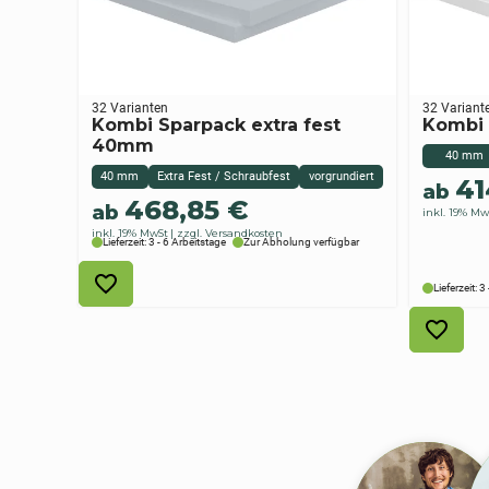
32 Varianten
32 Variant
Kombi Sparpack extra fest
Kombi
40mm
40 mm
40 mm
Extra Fest / Schraubfest
vorgrundiert
41
ab
468,85
€
ab
inkl. 19% Mw
inkl. 19% MwSt
zzgl. Versandkosten
Lieferzeit: 3 - 6 Arbeitstage
Zur Abholung verfügbar
Lieferzeit: 3