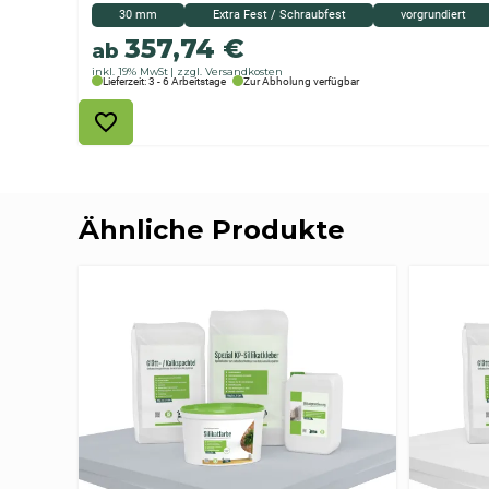
30 mm
Extra Fest / Schraubfest
vorgrundiert
357,74
€
ab
inkl. 19% MwSt
zzgl. Versandkosten
Lieferzeit: 3 - 6 Arbeitstage
Zur Abholung verfügbar
Ähnliche Produkte