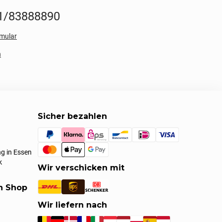
1/83888890
mular
n
Sicher bezahlen
g in Essen
k
Wir verschicken mit
en Shop
Wir liefern nach