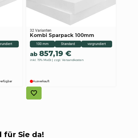
32 Varianten
Kombi Sparpack 100mm
rundiert
100 mm
Standard
vorgrundiert
857,19
€
ab
inkl. 19% MwSt
zzgl. Versandkosten
verfügbar
Ausverkauft
 für Sie da!