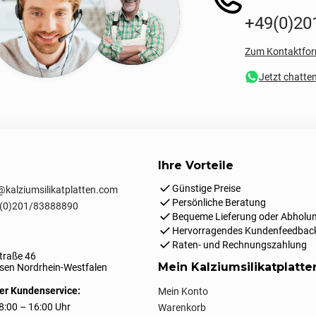
+49(0)20
Zum Kontaktfor
Jetzt chatte
Ihre Vorteile
Günstige Preise
kalziumsilikatplatten.com
Persönliche Beratung
(0)201/83888890
Bequeme Lieferung oder Abholun
Hervorragendes Kundenfeedbac
Raten- und Rechnungszahlung
traße 46
Mein Kalziumsilikatplatt
en Nordrhein-Westfalen
er Kundenservice:
Mein Konto
8:00 – 16:00 Uhr
Warenkorb