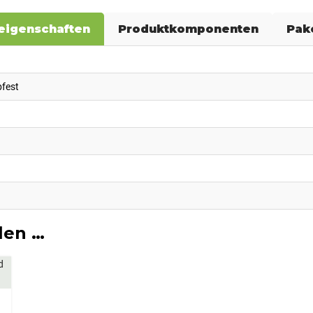
eigenschaften
Produktkomponenten
Pak
bfest
len …