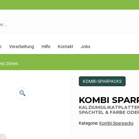
p
Verarbeitung
Hilfe
Kontakt
Jobs
fest 25mm
Dieses
KOMBI-SPARPACKS
Produkt
ist
Kategorisiert
KOMBI SPAR
als:
Kombi-
KALZIUMSILIKATPLATTEN
Sparpacks
SPACHTEL & FARBE ODE
Kategorie:
Kombi-Sparpacks