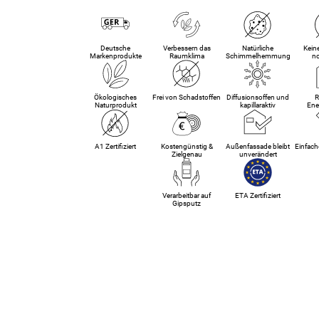
Deutsche
Verbessern das
Natürliche
Kein
Markenprodukte
Raumklima
Schimmelhemmung
n
Ökologisches
Frei von Schadstoffen
Diffusionsoffen und
R
Naturprodukt
kapillaraktiv
Ene
A1 Zertifiziert
Kostengünstig &
Außenfassade bleibt
Einfach
Zielgenau
unverändert
Verarbeitbar auf
ETA Zertifiziert
Gipsputz