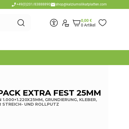
+49(0)201/83888890
shop@kalziumsilikatplatten.com
0,00
€
0 Artikel
PACK EXTRA FEST 25MM
 1.000×1.220X25MM, GRUNDIERUNG, KLEBER,
R STREICH- UND ROLLPUTZ