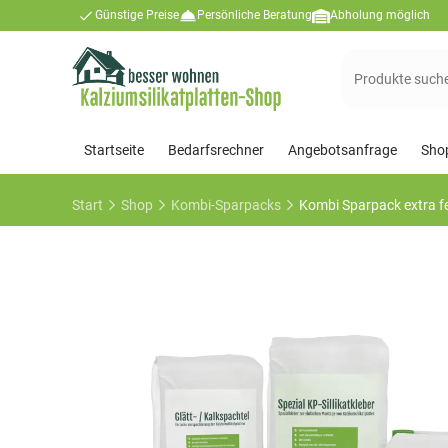
Günstige Preise
Persönliche Beratung
Abholung möglich
Suchen
nach:
Startseite
Bedarfsrechner
Angebotsanfrage
Sho
Start
Shop
Kombi-Sparpacks
Kombi Sparpack extra 