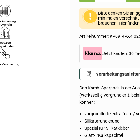
extra
fest
25mm
Bitte denken Sie an g
(Kalziumsilikatplatten
minimalen Verschnitt 
1.000x1.220x25mm,
e Armierung
brauchen. Hier finde
otwendig
Grundierung,
Kleber,
Spachtel
Artikelnummer:
KP09.RPX4.02
&
eduziert
Farbe
rgiekosten
oder
Jetzt kaufen, 30 Ta
Streich-
und
e Verarbeitung
Rollputz)
Menge
Verarbeitungsanleitu
Das Kombi Sparpack in der Au
(werksseitig vorgrundiert), bei
können:
vorgrundierte extra feste / 
Silikatgrundierung
Spezial KP-Silikatkleber
Glätt- /Kalkspachtel