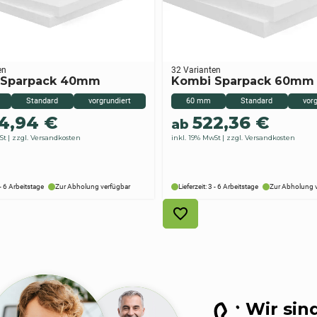
en
32 Varianten
 Sparpack 40mm
Kombi Sparpack 60mm
Standard
vorgrundiert
60 mm
Standard
vorg
4,94
€
522,36
€
ab
St
zzgl. Versandkosten
inkl. 19% MwSt
zzgl. Versandkosten
 - 6 Arbeitstage
Zur Abholung verfügbar
Lieferzeit: 3 - 6 Arbeitstage
Zur Abholung 
Wir sind