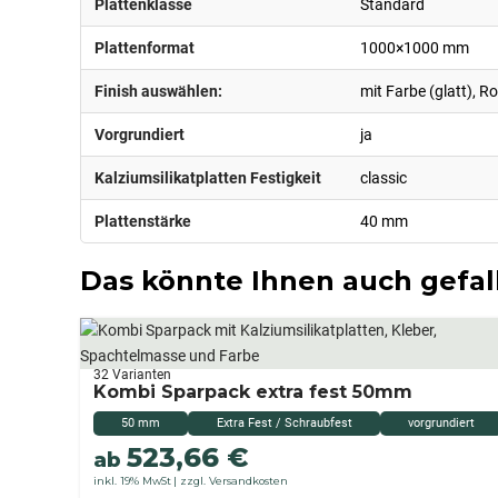
Plattenklasse
Standard
Plattenformat
1000×1000 mm
Finish auswählen:
mit Farbe (glatt), Ro
Vorgrundiert
ja
Kalziumsilikatplatten Festigkeit
classic
Plattenstärke
40 mm
Das könnte Ihnen auch gefal
32 Varianten
Kombi Sparpack extra fest 50mm
50 mm
Extra Fest / Schraubfest
vorgrundiert
523,66
€
ab
inkl. 19% MwSt
zzgl. Versandkosten