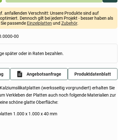
gf. anfallenden Verschnitt: Unsere Produkte sind auf
optimiert. Dennoch gilt bei jedem Projekt - besser haben als
n Sie passende
Einzelplatten
und
Zubehör
.
0.0000-00
ge später oder in Raten bezahlen.
ng
Angebotsanfrage
Produktdatenblatt
lziumsilikatplatten (werksseitig vorgrundiert) erhalten Sie
m Verkleben der Platten auch noch folgende Materialien zur
eine schöne glatte Oberfläche:
platten 1.000 x 1.000 x 40 mm