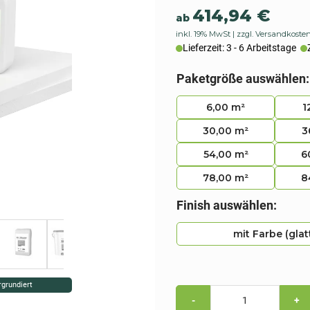
414,94
€
ab
inkl. 19% MwSt
zzgl. Versandkoste
Lieferzeit: 3 - 6 Arbeitstage
Paketgröße auswählen:
6,00 m²
1
30,00 m²
3
54,00 m²
6
78,00 m²
8
Finish auswählen:
mit Farbe (glat
rgrundiert
Kombi
-
+
Sparpack