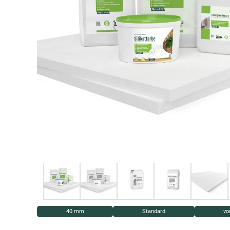
40 mm
Standard
vo