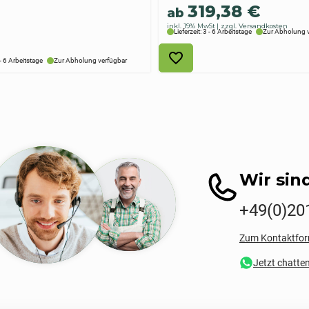
319,38
€
ab
inkl. 19% MwSt
zzgl. Versandkosten
Lieferzeit: 3 - 6 Arbeitstage
Zur Abholung 
 - 6 Arbeitstage
Zur Abholung verfügbar
Wir sind
+49(0)20
Zum Kontaktfor
Jetzt chatte