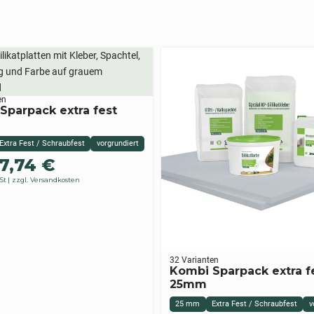
en
Sparpack extra fest
Extra Fest / Schraubfest
vorgrundiert
7,74
€
St
zzgl. Versandkosten
32 Varianten
Kombi Sparpack extra f
25mm
25 mm
Extra Fest / Schraubfest
v