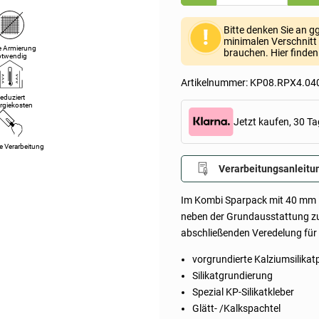
Glatt
40mm
(Kalziumsilikatplatten
Bitte denken Sie an g
1.000x1.000x40mm,
minimalen Verschnitt 
Grundierung,
e Armierung
brauchen. Hier finde
otwendig
Kleber,
Spachtel
&
Artikelnummer:
KP08.RPX4.04
Farbe
eduziert
oder
rgiekosten
Streich-
Jetzt kaufen, 30 Ta
und
Rollputz)
e Verarbeitung
Menge
Verarbeitungsanleitu
Im Kombi Sparpack mit 40 mm Ka
neben der Grundausstattung zu
abschließenden Veredelung für 
vorgrundierte Kalziumsilikat
Silikatgrundierung
Spezial KP-Silikatkleber
Glätt- /Kalkspachtel