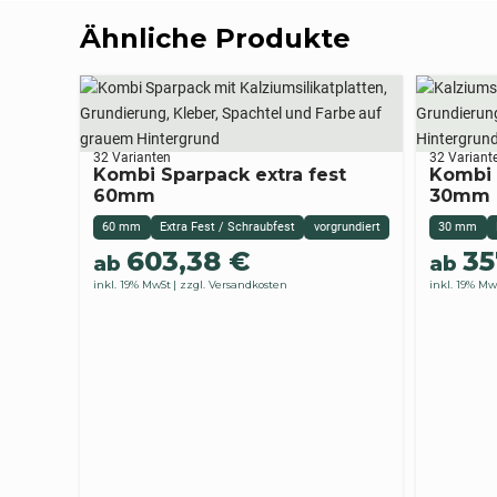
Ähnliche Produkte
32 Varianten
32 Variant
Kombi Sparpack extra fest
Kombi 
60mm
30mm
60 mm
Extra Fest / Schraubfest
vorgrundiert
30 mm
603,38
€
35
ab
ab
inkl. 19% MwSt
zzgl. Versandkosten
inkl. 19% Mw