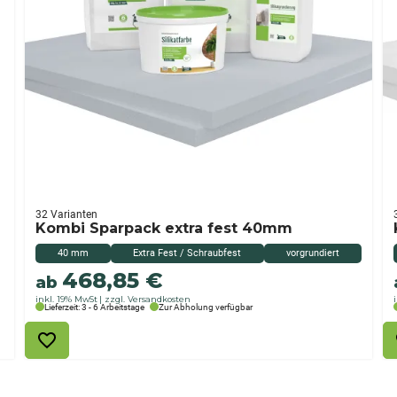
32 Varianten
Kombi Sparpack extra fest 40mm
40 mm
Extra Fest / Schraubfest
vorgrundiert
468,85
€
ab
inkl. 19% MwSt
zzgl. Versandkosten
Lieferzeit: 3 - 6 Arbeitstage
Zur Abholung verfügbar