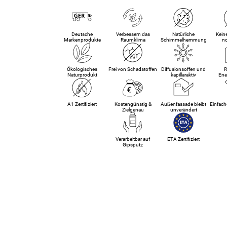
Deutsche
Verbessern das
Natürliche
Kein
Markenprodukte
Raumklima
Schimmelhemmung
n
Ökologisches
Frei von Schadstoffen
Diffusionsoffen und
R
Naturprodukt
kapillaraktiv
Ene
A1 Zertifiziert
Kostengünstig &
Außenfassade bleibt
Einfach
Zielgenau
unverändert
Verarbeitbar auf
ETA Zertifiziert
Gipsputz