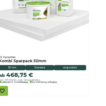
32 Varianten
Kombi Sparpack 50mm
50 mm
Standard
vorgrundiert
468,75
€
ab
inkl. 19% MwSt
zzgl. Versandkosten
Lieferzeit: 3 - 6 Arbeitstage
Zur Abholung verfügbar