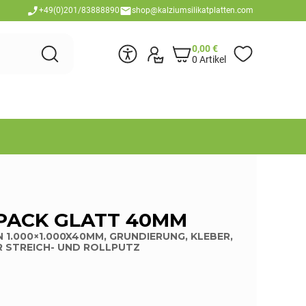
+49(0)201/83888890
shop@kalziumsilikatplatten.com
0,00
€
0 Artikel
PACK GLATT 40MM
 1.000×1.000X40MM, GRUNDIERUNG, KLEBER,
R STREICH- UND ROLLPUTZ