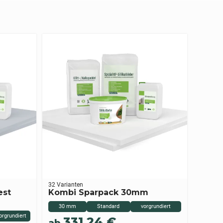
32 Varianten
est
Kombi Sparpack 30mm
30 mm
Standard
vorgrundiert
orgrundiert
331,24
€
ab