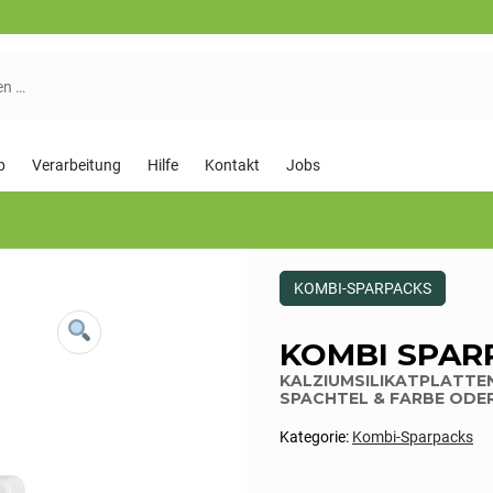
p
Verarbeitung
Hilfe
Kontakt
Jobs
Dieses
KOMBI-SPARPACKS
Produkt
ist
Kategorisiert
KOMBI SPAR
als:
Kombi-
KALZIUMSILIKATPLATTEN
Sparpacks
SPACHTEL & FARBE ODE
Kategorie:
Kombi-Sparpacks