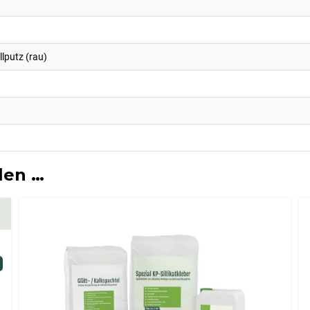
llputz (rau)
len …