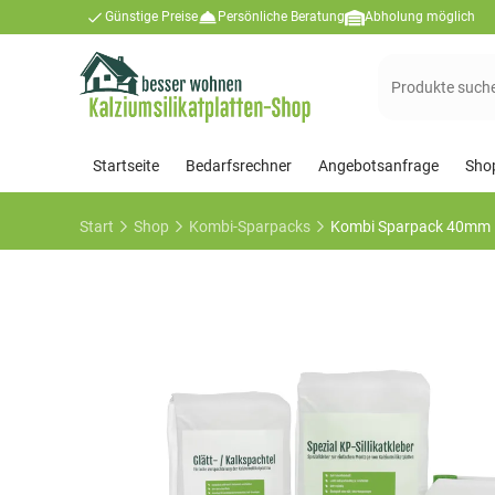
Günstige Preise
Persönliche Beratung
Abholung möglich
Suchen
nach:
Startseite
Bedarfsrechner
Angebotsanfrage
Sho
Start
Shop
Kombi-Sparpacks
Kombi Sparpack 40mm