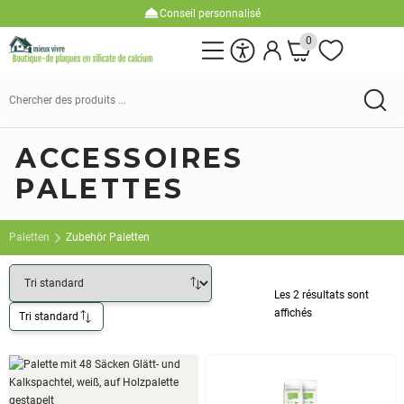
Conseil personnalisé
0
Suchen
nach:
ACCESSOIRES
PALETTES
Paletten
Zubehör Paletten
Les 2 résultats sont
affichés
Tri standard