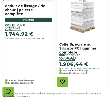
enduit de lissage / de
chaux | palette
complète
pré-apprêté
PRIX DE VENTE
Ursprünglicher
Aktueller
CONSEILLÉ :
1.776,00
€
¹
Preis
Preis
1.744,92
€
war:
ist:
inkl. 19% MwSt
zzgl. Versandkosten
1.776,00 €
1.744,92 €.
Colle Spéciale au
Silicate PC | gamme
complète
PRIX DE VENTE
Ursprünglicher
Aktueller
CONSEILLÉ :
1.940,40
€
¹
Preis
Preis
1.906,44
€
war:
ist:
inkl. 19% MwSt
zzgl. Versandkosten
1.940,40 €
1.906,44 €.
Lieferzeit: 3 - 6 Arbeitstage
Disponible à l'enlèvement
Lieferzeit: 3 - 6 Arbeitstage
Disponible à l'enlèvement
¹ prix total régulier plus frais d'expédition, y compris 19% de TVA légale en cas de commande
séparée des composants