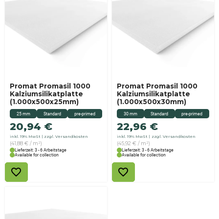
Promat Promasil 1000
Promat Promasil 1000
Kalziumsilikatplatte
Kalziumsilikatplatte
(1.000x500x25mm)
(1.000x500x30mm)
25 mm
Standard
pre-primed
30 mm
Standard
pre-primed
20,94
€
22,96
€
inkl. 19% MwSt
zzgl. Versandkosten
inkl. 19% MwSt
zzgl. Versandkosten
(41,88 € / m²)
(45,92 € / m²)
Lieferzeit: 3 - 6 Arbeitstage
Lieferzeit: 3 - 6 Arbeitstage
Available for collection
Available for collection