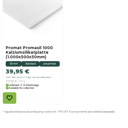
Promat Promasil 1000
Kalziumsilikatplatte
(1.000x500x50mm)
50 mm
Standard
pre-primed
39,95
€
inkl. 19% MwSt
zzgl. Versandkosten
(79,90 € / m²)
Lieferzeit: 3 - 6 Arbeitstage
Available for collection
¹ regular total price plus shipping costs incl. 19% VAT if components are ordered separately