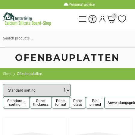
Personal advice
0
Search
for:
OFENBAUPLATTEN
Shop
Ofenbauplatten
Standard
Panel
Panel
Panel
Pre-
Anwendungsgeb
sorting
thickness
format
class
primed