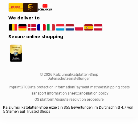
We deliver to
Secure online shopping
© 2026 Kalziumsilikatplatten-Shop
Datenschutzeinstellungen
Imprint
GTC
Data protection information
Payment methods
Shipping costs
Transport information sheet
Cancellation policy
OS platform/dispute resolution procedure
Kalziumsilikatplatten-Shop erzielt in
355
Bewertungen im Durchschnitt
4.7
von
5
Sternen auf
Trusted Shops
Sort by
Panel thickness
Panel format
Panel class
Pre-primed
Anwendungsgebiet
Standard sorting
25 mm
1000x500 mm
Standard
yes
Automobilindustrie