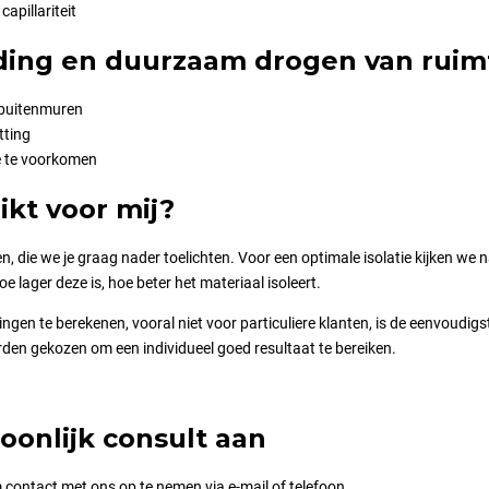
apillariteit
jding en duurzaam drogen van ruim
 buitenmuren
tting
 te voorkomen
ikt voor mij?
oren, die we je graag nader toelichten. Voor een optimale isolatie kijken 
 lager deze is, hoe beter het materiaal isoleert.
kingen te berekenen, vooral niet voor particuliere klanten, is de eenvoud
den gekozen om een individueel goed resultaat te bereiken.
oonlijk consult aan
m contact met ons op te nemen via e-mail of telefoon.