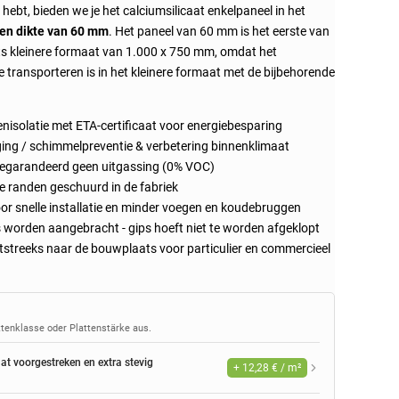
g hebt, bieden we je het calciumsilicaat enkelpaneel in het
en dikte van 60 mm
. Het paneel van 60 mm is het eerste van
ets kleinere formaat van 1.000 x 750 mm, omdat het
e transporteren is in het kleinere formaat met de bijbehorende
isolatie met ETA-certificaat voor energiebesparing
ging / schimmelpreventie & verbetering binnenklimaat
Gegarandeerd geen uitgassing (0% VOC)
 randen geschuurd in de fabriek
or snelle installatie en minder voegen en koudebruggen
 worden aangebracht - gips hoeft niet te worden afgeklopt
tstreeks naar de bouwplaats voor particulier en commercieel
ttenklasse oder Plattenstärke aus.
at voorgestreken en extra stevig
+ 12,28 € / m²