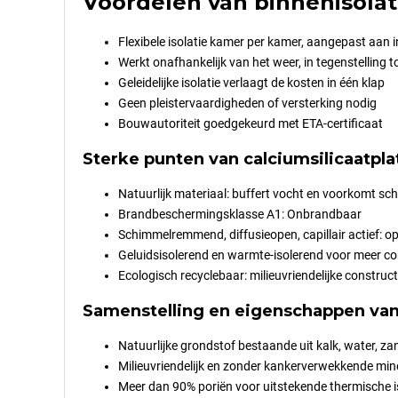
Voordelen van binnenisolat
Flexibele isolatie kamer per kamer, aangepast aan i
Werkt onafhankelijk van het weer, in tegenstelling to
Geleidelijke isolatie verlaagt de kosten in één klap
Geen pleistervaardigheden of versterking nodig
Bouwautoriteit goedgekeurd met ETA-certificaat
Sterke punten van calciumsilicaatpla
Natuurlijk materiaal: buffert vocht en voorkomt sc
Brandbeschermingsklasse A1: Onbrandbaar
Schimmelremmend, diffusieopen, capillair actief: o
Geluidsisolerend en warmte-isolerend voor meer c
Ecologisch recyclebaar: milieuvriendelijke construct
Samenstelling en eigenschappen van 
Natuurlijke grondstof bestaande uit kalk, water, za
Milieuvriendelijk en zonder kankerverwekkende mine
Meer dan 90% poriën voor uitstekende thermische i