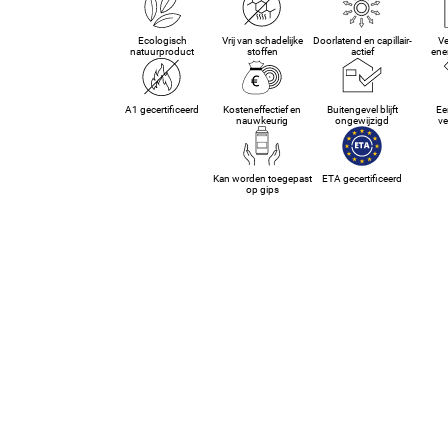
Ecologisch
Vrij van schadelijke
Doorlatend en capillair-
Ve
natuurproduct
stoffen
actief
ene
A1 gecertificeerd
Kosteneffectief en
Buitengevel blijft
Ee
nauwkeurig
ongewijzigd
ve
Kan worden toegepast
ETA gecertificeerd
op gips