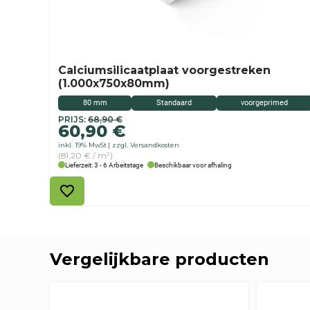
Calciumsilicaatplaat voorgestreken
(1.000x750x80mm)
80 mm
Standaard
voorgeprimed
Originele
Huidige
PRIJS:
68,90
€
60,90
€
prijs
prijs
inkl. 19% MwSt
zzgl. Versandkosten
was:
is:
(81,20 € / m²)
68,90
60,90
Lieferzeit: 3 - 6 Arbeitstage
Beschikbaar voor afhaling
€
€.
Vergelijkbare producten