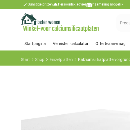
Gunstige prijzen
Persoonlijk advies
Inzameling mogelijk
Suchen
nach:
Startpagina
Vereisten calculator
Offerteaanvraag
Start
Shop
Einzelplatten
Kalziumsilikatplatte vorgru