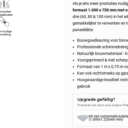
Als je iets meer prestaties nodi
formaat 1.000 x 750 mm met e
rmindert
rgiekosten
drie (60, 80 & 100 mm) in het i
gemakkelijker te verwerken en t
paneeldikte.
nvoudige
rwerking
Bouwgoedkeuring voor binnen
Professionele schimmelreini
Natuurlijk bouwmateriaal - 
Voorgeprimerd & met scherpe
Formaat van 1 m x 0,75 m vo
Kan ook rechtstreeks op gips
Hoogwaardige kwaliteit rech
gebruik
Upgrade gefällig?
Probieren Sie doch eine andere Pla
60 mm calciumsilicaatpla
(1.000x1.220x60 mm)