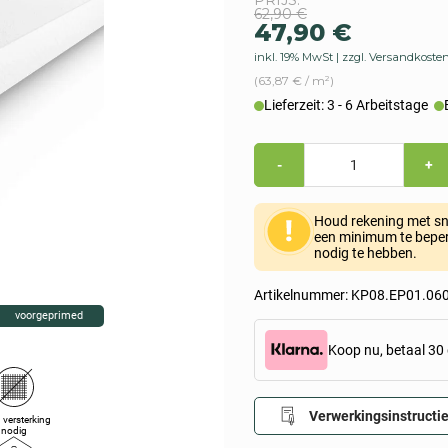
Originele
Aktueller
62,90
€
prijs
Preis
47,90
€
was:
ist:
inkl. 19% MwSt
zzgl. Versandkoste
62,90
47,90 €.
(63,87 € / m²)
Lieferzeit: 3 - 6 Arbeitstage
€
Calciumsilicaatplaat
-
+
voorgestreken
(1.000x750x60mm)
Hoeveelheid
Houd rekening met sni
een minimum te beperk
nodig te hebben.
Artikelnummer:
KP08.EP01.060
voorgeprimed
Koop nu, betaal 30 
Verwerkingsinstructi
 versterking
nodig