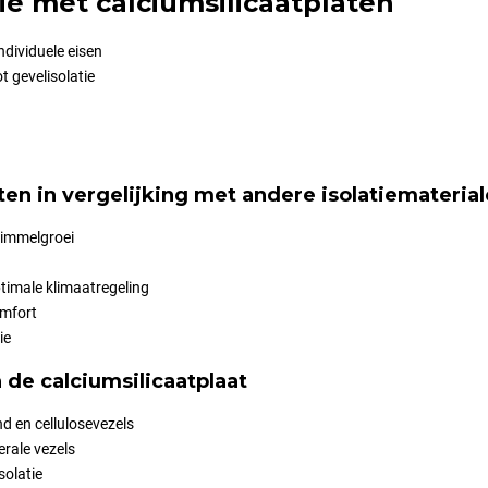
ie met calciumsilicaatplaten
ndividuele eisen
t gevelisolatie
ten in vergelijking met andere isolatiemateria
himmelgroei
ptimale klimaatregeling
omfort
ie
de calciumsilicaatplaat
nd en cellulosevezels
rale vezels
solatie