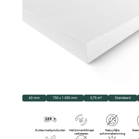
60 mm
750 x 1.000 mm
0,75 m²
Standaard
Duitse merkproducten
Het binnenklimaat
Natuurlijke
Geen
verbeteren
schimmelremming