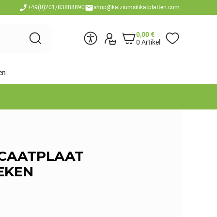
+49(0)201/83888890
shop@kalziumsilikatplatten.com
0,00
€
0 Artikel
en
ICAATPLAAT
EKEN