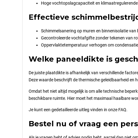
Hoge vochtopslagcapaciteit en klimaatregulerende c
Effectieve schimmelbestri
Schimmelsanering op muren en binnenisolatie van
Gecontroleerde vochtafgifte zonder tekenen van ro
Oppervlaktetemperatuur verhogen om condensatie
Welke paneeldikte is gesch
De juiste plaatdikte is afhankelijk van verschillende fact
Deze waarde beschrijft de thermische geleidbaarheid en hoe
Omdat het niet altijd mogelijk is om alle technische beper
beschikbare ruimte. Hier moet het maximaal haalbare wor
Je kunt een gedetailleerde uitleg vinden in onze FAQ.
Bestel nu of vraag een pers
Als je vragen hebt of advies nodig hebt, aarzel dan niet o