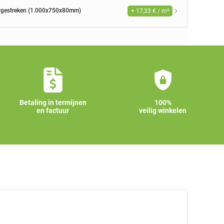
orgestreken (1.000x750x80mm)
+ 17,33 € / m²
Betaling in termijnen
100%
en factuur
veilig winkelen