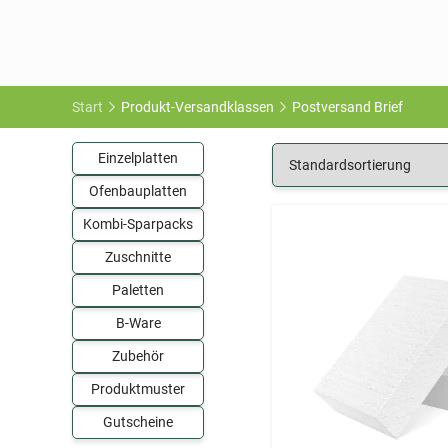
Start
Produkt-Versandklassen
Postversand Brief
Einzelplatten
Ofenbauplatten
Kombi-Sparpacks
Zuschnitte
Paletten
B-Ware
Zubehör
Produktmuster
Gutscheine