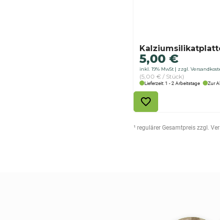
Kalziumsilikatplat
5,00
€
inkl. 19% MwSt
zzgl. Versandkos
(5,00 € / Stück)
Lieferzeit: 1 - 2 Arbeitstage
Zur A
¹ regulärer Gesamtpreis zzgl. V