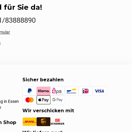
 für Sie da!
1/83888890
mular
n
Sicher bezahlen
g in Essen
k
Wir verschicken mit
en Shop