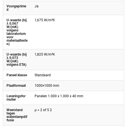
Voorgeprime
Ja
d
U-waarde (bij
1,675 W/m²K
λ 0,067
W/(mK)
volgens
laboratorium
voor
materiaalteste
n)
U-waarde (bij
1,825 W/m²K
λ 0,073
W/(mK)
volgens ETA)
Paneel klasse
Standaard
Plaatformaat
1000×1000 mm
Leveringsfor
Panelen 1.000 x 1.000 x 40 mm
mulier
Weerstand
μ = 2 of 5 2
tegen
waterdampdif
fusie