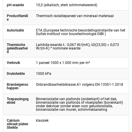
pH-waarde
10,3 (alkalisch, sterk schimmelwerend)
Productfamili
Thermisch isolatiepaneel van mineraal materiaal
e
Autorisatie
ETA (Europese technische beoordelingsinstantie van het
Duitse instituut voor bouwtechnologie DIBt )
Thermische
Lambda-waarde λ : 0,067 W/(mK), λD(23,50) = 0,073
geleidbaarhei
W/(m-K) * nominale waarde
d
Verbruik
1 paneel 1000 x 1.000 mm per m²
Druksterkte
1000 kPa
Brandeigensc
Onbrandbaarheidsklasse A1 volgens EN 13501-1:2018
happen
Toepassingsg
Binnenisolatie van plafonds (onderkant) of het dak,
ebied
binnenisolatie van plafonds of vloerplaten (bovenkant)
onder dekvloer zonder eisen voor geluidsisolatie,
binnenisolatie van muren, schimmelsanering
Calcium
klassiek
silicaat platen
Sterkte