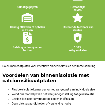
Gunstige prijzen
Persoonlijk
advies
Handig afleveren of ophalen
Uitstekende feedback van
in Essen
klanten
Betaling in termijnen en
100%
factuur
veilig winkelen
Calciumsilicaatplaten voor effectieve binnenisolatie en schimmelsanering
Voordelen van binnenisolatie met
calciumsilicaatplaten
Flexibele isolatie kamer per kamer, aangepast aan individuele eisen
Werkt onafhankelijk van het weer, in tegenstelling tot gevelisolatie
Geleidelijke isolatie verlaagt de kosten in één klap
Geen pleistervaardigheden of versterking nodig