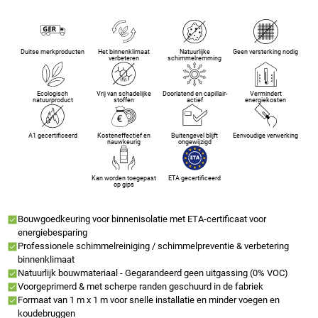
Duitse merkproducten
Het binnenklimaat
Natuurlijke
Geen versterking nodig
verbeteren
schimmelremming
Ecologisch
Vrij van schadelijke
Doorlatend en capillair-
Vermindert
natuurproduct
stoffen
actief
energiekosten
A1 gecertificeerd
Kosteneffectief en
Buitengevel blijft
Eenvoudige verwerking
nauwkeurig
ongewijzigd
Kan worden toegepast
ETA gecertificeerd
op gips
Bouwgoedkeuring voor binnenisolatie met ETA-certificaat voor
energiebesparing
Professionele schimmelreiniging / schimmelpreventie & verbetering
binnenklimaat
Natuurlijk bouwmateriaal - Gegarandeerd geen uitgassing (0% VOC)
Voorgeprimerd & met scherpe randen geschuurd in de fabriek
Formaat van 1 m x 1 m voor snelle installatie en minder voegen en
koudebruggen