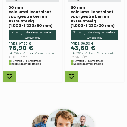
50 mm
30 mm
calciumsilicaatplaat
calciumsilicaatplaat
voorgestreken en
voorgestreken en
extra stevig
extra stevig
(1.000×1.220x50 mm)
(1.000×1.220x30 mm)
50 mm
Extra stevig / schroefvast
30 mm
Extra stevig / schroefvast
voorgeprimed
voorgeprimed
PRIJS:
97,50
€
PRIJS:
58,50
€
Originele
Aktueller
Originele
Aktueller
76,90
€
43,60
€
prijs
Preis
prijs
Preis
inkl. 19% MwSt
zzgl. Versandkosten
inkl. 19% MwSt
zzgl. Versandkosten
was:
ist:
was:
ist:
(63,03 € / m²)
(35,74 € / m²)
97,50
76,90 €.
58,50
43,60 €.
Lieferzeit: 3 - 6 Arbeitstage
Lieferzeit: 3 - 6 Arbeitstage
Beschikbaar voor afhaling
Beschikbaar voor afhaling
€
€