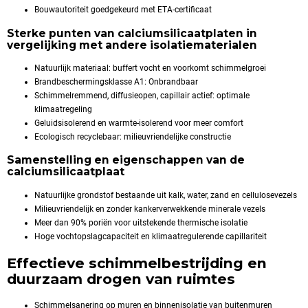
Bouwautoriteit goedgekeurd met ETA-certificaat
Sterke punten van calciumsilicaatplaten in
vergelijking met andere isolatiematerialen
Natuurlijk materiaal: buffert vocht en voorkomt schimmelgroei
Brandbeschermingsklasse A1: Onbrandbaar
Schimmelremmend, diffusieopen, capillair actief: optimale
klimaatregeling
Geluidsisolerend en warmte-isolerend voor meer comfort
Ecologisch recyclebaar: milieuvriendelijke constructie
Samenstelling en eigenschappen van de
calciumsilicaatplaat
Natuurlijke grondstof bestaande uit kalk, water, zand en cellulosevezels
Milieuvriendelijk en zonder kankerverwekkende minerale vezels
Meer dan 90% poriën voor uitstekende thermische isolatie
Hoge vochtopslagcapaciteit en klimaatregulerende capillariteit
Effectieve schimmelbestrijding en
duurzaam drogen van ruimtes
Schimmelsanering op muren en binnenisolatie van buitenmuren