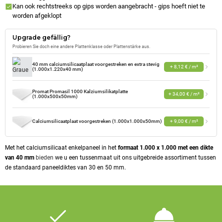
Kan ook rechtstreeks op gips worden aangebracht - gips hoeft niet te
worden afgeklopt
Upgrade gefällig?
Probieren Sie doch eine andere Plattenklasse oder Plattenstärke aus.
40 mm calciumsilicaatplaat voorgestreken en extra stevig
+ 8,12 € / m²
(1.000x1.220x40 mm)
Promat Promasil 1000 Kalziumsilikatplatte
+ 34,00 € / m²
(1.000x500x50mm)
Calciumsilicaatplaat voorgestreken (1.000x1.000x50mm)
+ 9,00 € / m²
Met het calciumsilicaat enkelpaneel in het
formaat 1.000 x 1.000 met een dikte
van 40 mm
bieden
we u een tussenmaat uit ons uitgebreide assortiment tussen
de standaard paneeldiktes van 30 en 50 mm.