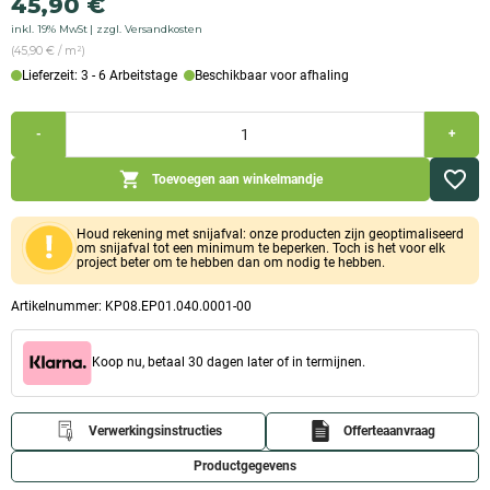
45,90
€
prijs
prijs
inkl. 19% MwSt
zzgl. Versandkosten
was:
is:
(45,90 € / m²)
54,90
45,90
Lieferzeit: 3 - 6 Arbeitstage
Beschikbaar voor afhaling
€
€.
Calciumsilicaatplaat
-
+
voorgestreken
(1.000x1.000x40mm)
Hoeveelheid
Toevoegen aan winkelmandje
Houd rekening met snijafval: onze producten zijn geoptimaliseerd
om snijafval tot een minimum te beperken. Toch is het voor elk
project beter om te hebben dan om nodig te hebben.
Artikelnummer:
KP08.EP01.040.0001-00
Koop nu, betaal 30 dagen later of in termijnen.
Verwerkingsinstructies
Offerteaanvraag
Productgegevens