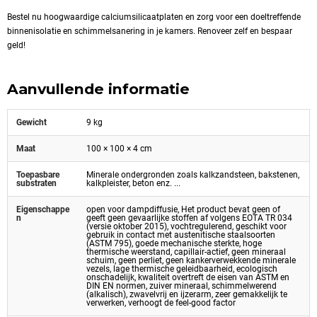
Bestel nu hoogwaardige calciumsilicaatplaten en zorg voor een doeltreffende
binnenisolatie en schimmelsanering in je kamers. Renoveer zelf en bespaar
geld!
Aanvullende informatie
Gewicht
9 kg
Maat
100 × 100 × 4 cm
Toepasbare
Minerale ondergronden zoals kalkzandsteen, bakstenen,
substraten
kalkpleister, beton enz. ...
Eigenschappe
open voor dampdiffusie, Het product bevat geen of
n
geeft geen gevaarlijke stoffen af volgens EOTA TR 034
(versie oktober 2015), vochtregulerend, geschikt voor
gebruik in contact met austenitische staalsoorten
(ASTM 795), goede mechanische sterkte, hoge
thermische weerstand, capillair-actief, geen mineraal
schuim, geen perliet, geen kankerverwekkende minerale
vezels, lage thermische geleidbaarheid, ecologisch
onschadelijk, kwaliteit overtreft de eisen van ASTM en
DIN EN normen, zuiver mineraal, schimmelwerend
(alkalisch), zwavelvrij en ijzerarm, zeer gemakkelijk te
verwerken, verhoogt de feel-good factor