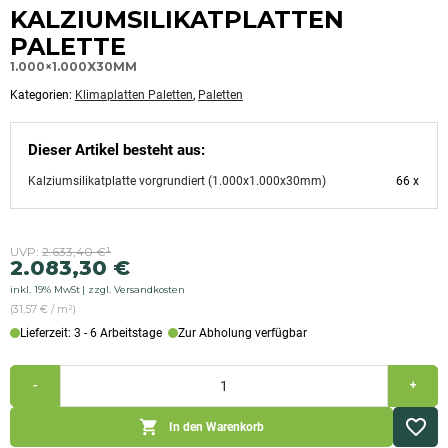
Kategorisiert
KALZIUMSILIKATPLATTEN
als:
Klimaplatten
PALETTE
Paletten,Paletten
1.000×1.000X30MM
Kategorien:
Klimaplatten Paletten
,
Paletten
Dieser Artikel besteht aus:
Kalziumsilikatplatte vorgrundiert (1.000x1.000x30mm)
66 x
Ursprünglicher
Aktueller
UVP:
2.633,40
€
¹
2.083,30
€
Preis
Preis
inkl. 19% MwSt
zzgl. Versandkosten
war:
ist:
(31,57 € / m²)
2.633,40 €
2.083,30 €.
Lieferzeit: 3 - 6 Arbeitstage
Zur Abholung verfügbar
Kalziumsilikatplatten
-
+
Palette
(1.000x1.000x30mm)
Menge
In den Warenkorb