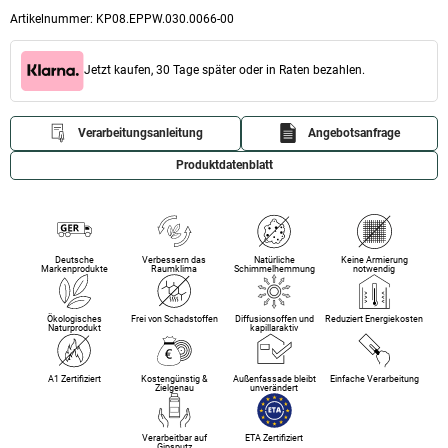
Artikelnummer:
KP08.EPPW.030.0066-00
Jetzt kaufen, 30 Tage später oder in Raten bezahlen.
Verarbeitungsanleitung
Angebotsanfrage
Produktdatenblatt
Deutsche
Verbessern das
Natürliche
Keine Armierung
Markenprodukte
Raumklima
Schimmelhemmung
notwendig
Ökologisches
Frei von Schadstoffen
Diffusionsoffen und
Reduziert Energiekosten
Naturprodukt
kapillaraktiv
A1 Zertifiziert
Kostengünstig &
Außenfassade bleibt
Einfache Verarbeitung
Zielgenau
unverändert
Verarbeitbar auf
ETA Zertifiziert
Gipsputz