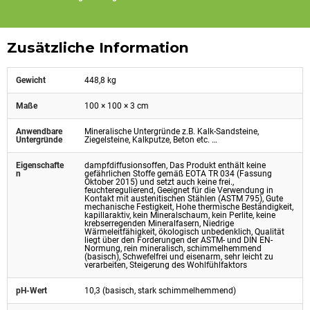
Zusätzliche Information
Gewicht
448,8 kg
Maße
100 × 100 × 3 cm
Anwendbare
Mineralische Untergründe z.B. Kalk-Sandsteine,
Untergründe
Ziegelsteine, Kalkputze, Beton etc. …
Eigenschafte
dampfdiffusionsoffen, Das Produkt enthält keine
n
gefährlichen Stoffe gemäß EOTA TR 034 (Fassung
Oktober 2015) und setzt auch keine frei.,
feuchteregulierend, Geeignet für die Verwendung in
Kontakt mit austenitischen Stählen (ASTM 795), Gute
mechanische Festigkeit, Hohe thermische Beständigkeit,
kapillaraktiv, kein Mineralschaum, kein Perlite, keine
krebserregenden Mineralfasern, Niedrige
Wärmeleitfähigkeit, ökologisch unbedenklich, Qualität
liegt über den Forderungen der ASTM- und DIN EN-
Normung, rein mineralisch, schimmelhemmend
(basisch), Schwefelfrei und eisenarm, sehr leicht zu
verarbeiten, Steigerung des Wohlfühlfaktors
pH-Wert
10,3 (basisch, stark schimmelhemmend)