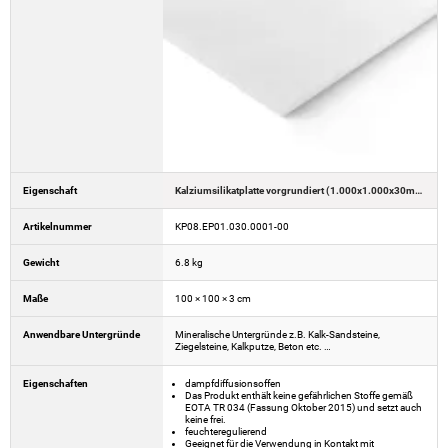
Eigenschaft
Kalziumsilikatplatte vorgrundiert (1.000x1.000x30mm)
Artikelnummer
KP08.EP01.030.0001-00
Gewicht
6.8 kg
Maße
100 × 100 × 3 cm
Anwendbare Untergründe
Mineralische Untergründe z.B. Kalk-Sandsteine,
Ziegelsteine, Kalkputze, Beton etc. …
Eigenschaften
dampfdiffusionsoffen
Das Produkt enthält keine gefährlichen Stoffe gemäß
EOTA TR 034 (Fassung Oktober 2015) und setzt auch
keine frei.
feuchteregulierend
Geeignet für die Verwendung in Kontakt mit