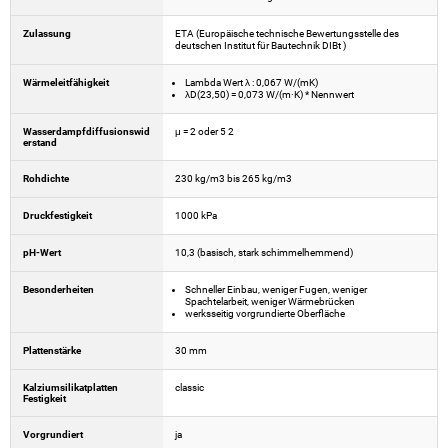
Zulassung
ETA (Europäische technische Bewertungsstelle des
deutschen Institut für Bautechnik DIBt )
Wärmeleitfähigkeit
Lambda Wert λ : 0,067 W/(mK)
λD(23,50) = 0,073 W/(m·K) * Nennwert
Wasserdampfdiffusionswid
μ = 2 oder 5 2
erstand
Rohdichte
230 kg/m3 bis 265 kg/m3
Druckfestigkeit
1000 kPa
pH-Wert
10,3 (basisch, stark schimmelhemmend)
Besonderheiten
Schneller Einbau, weniger Fugen, weniger
Spachtelarbeit, weniger Wärmebrücken
werksseitig vorgrundierte Oberfläche
Plattenstärke
30 mm
Kalziumsilikatplatten
classic
Festigkeit
Vorgrundiert
ja