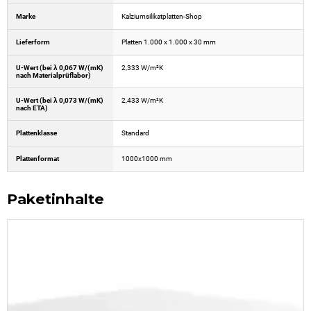
Marke
Kalziumsilikatplatten-Shop
Lieferform
Platten 1.000 x 1.000 x 30 mm
U-Wert (bei λ 0,067 W/(mK)
2,333 W/m²K
nach Materialprüflabor)
U-Wert (bei λ 0,073 W/(mK)
2,433 W/m²K
nach ETA)
Plattenklasse
Standard
Plattenformat
1000x1000 mm
Paketinhalte