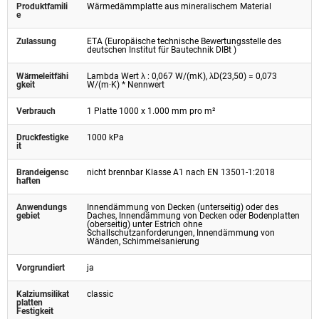
Produktfamili
Wärmedämmplatte aus mineralischem Material
e
Zulassung
ETA (Europäische technische Bewertungsstelle des
deutschen Institut für Bautechnik DIBt )
Wärmeleitfähi
Lambda Wert λ : 0,067 W/(mK), λD(23,50) = 0,073
gkeit
W/(m·K) * Nennwert
Verbrauch
1 Platte 1000 x 1.000 mm pro m²
Druckfestigke
1000 kPa
it
Brandeigensc
nicht brennbar Klasse A1 nach EN 13501-1:2018
haften
Anwendungs
Innendämmung von Decken (unterseitig) oder des
gebiet
Daches, Innendämmung von Decken oder Bodenplatten
(oberseitig) unter Estrich ohne
Schallschutzanforderungen, Innendämmung von
Wänden, Schimmelsanierung
Vorgrundiert
ja
Kalziumsilikat
classic
platten
Festigkeit