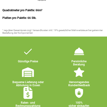
Quadratmeter pro Palette: 66m²
Platten pro Palette: 66 Stk.
¹ regulärer Gesamtpreis zzgl. Versandkosten inkl. 19% gesetzlicher Mehrwertsteuer bei getrennter
Bestellung der Komponenten
Günstige Preise
Persönliche
Beratung
Bequeme Lieferung oder
Hervorragendes
Abholung in Essen
Kundenfeedback
Raten- und
100%
Rechnungszahlung
sicher einkaufen