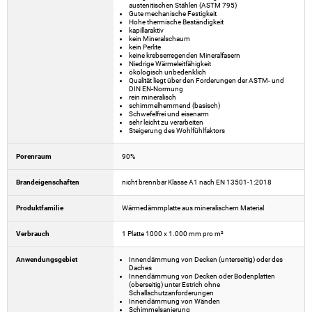
austenitischen Stählen (ASTM 795)
Gute mechanische Festigkeit
Hohe thermische Beständigkeit
kapillaraktiv
kein Mineralschaum
kein Perlite
keine krebserregenden Mineralfasern
Niedrige Wärmeleitfähigkeit
ökologisch unbedenklich
Qualität liegt über den Forderungen der ASTM- und
DIN EN-Normung
rein mineralisch
schimmelhemmend (basisch)
Schwefelfrei und eisenarm
sehr leicht zu verarbeiten
Steigerung des Wohlfühlfaktors
Porenraum
90%
Brandeigenschaften
nicht brennbar Klasse A1 nach EN 13501-1:2018
Produktfamilie
Wärmedämmplatte aus mineralischem Material
Verbrauch
1 Platte 1000 x 1.000 mm pro m²
Anwendungsgebiet
Innendämmung von Decken (unterseitig) oder des
Daches
Innendämmung von Decken oder Bodenplatten
(oberseitig) unter Estrich ohne
Schallschutzanforderungen
Innendämmung von Wänden
Schimmelsanierung