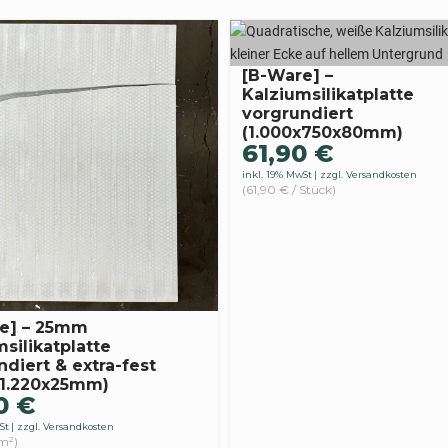
[B-Ware] –
Kalziumsilikatplatte
vorgrundiert
(1.000x750x80mm)
61,90
€
inkl. 19% MwSt
zzgl. Versandkosten
(61,90 € / Stück)
e] – 25mm
silikatplatte
diert & extra-fest
×1.220x25mm)
90
€
St
zzgl. Versandkosten
 m²)