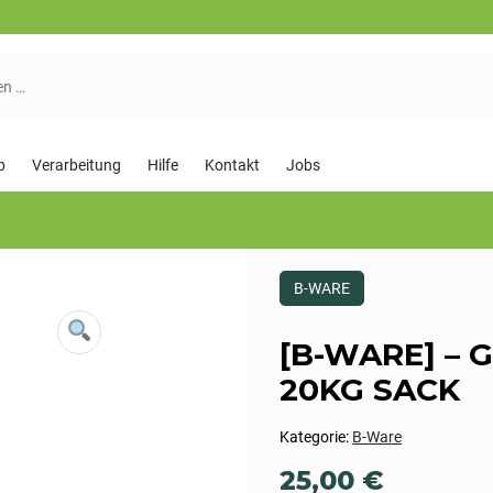
p
Verarbeitung
Hilfe
Kontakt
Jobs
Dieses
B-WARE
Produkt
ist
Kategorisiert
[B-WARE] – 
als:
B-
20KG SACK
Ware
Kategorie:
B-Ware
25,00
€