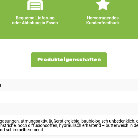
Bequeme Lieferung
Hervorragendes
oder Abholung in Essen
Kundenfeedback
Produkteigenschaften
g
asungen, atmungsaktiv, äußerst ergiebig, baubiologisch unbedenklich, c
striche, hoch diffusionsoffen, hydraulisch erhärtend – butterweich in de
- und schimmelhemmend