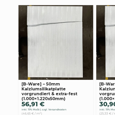
[B-Ware] – 50mm
[B-War
Kalziumsilikatplatte
Kalzium
vorgrundiert & extra-fest
vorgrun
(1.000×1.220x50mm)
(1.000
56,91
€
30,
inkl. 19% MwSt
zzgl. Versandkosten
inkl. 19% Mw
(46,65 € / m²)
(25,33 € /