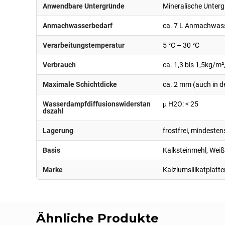
Anwendbare Untergründe
Mineralische Untergr
Anmachwasserbedarf
ca. 7 L Anmachwasse
Verarbeitungstemperatur
5 °C – 30 °C
Verbrauch
ca. 1,3 bis 1,5kg/m
Maximale Schichtdicke
ca. 2 mm (auch in d
Wasserdampfdiffusionswiderstan
μ H2O: < 25
dszahl
Lagerung
frostfrei, mindeste
Basis
Kalksteinmehl, Wei
Marke
Kalziumsilikatplatt
Ähnliche Produkte