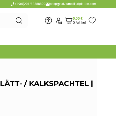
+49(0)201/83888890
shop@kalziumsilikatplatten.com
0,00
€
0 Artikel
GLÄTT- / KALKSPACHTEL |