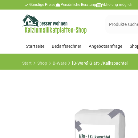
Günstige Preise
Persönliche Beratung
Abholung möglich
Suchen
nach:
Startseite
Bedarfsrechner
Angebotsanfrage
Sho
Start
Shop
B-Ware
[B-Ware] Glätt- /Kalkspachtel