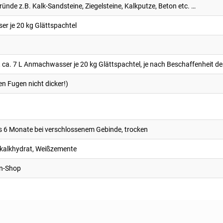
ünde z.B. Kalk-Sandsteine, Ziegelsteine, Kalkputze, Beton etc. …
r je 20 kg Glättspachtel
², ca. 7 L Anmachwasser je 20 kg Glättspachtel, je nach Beschaffenheit d
en Fugen nicht dicker!)
ns 6 Monate bei verschlossenem Gebinde, trocken
ßkalkhydrat, Weißzemente
en-Shop