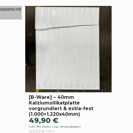
[B-Ware] – 40mm
Kalziumsilikatplatte
vorgrundiert & extra-fest
(1.000×1.220x40mm)
49,90
€
inkl. 19% MwSt
zzgl. Versandkosten
(40,90 € / m²)