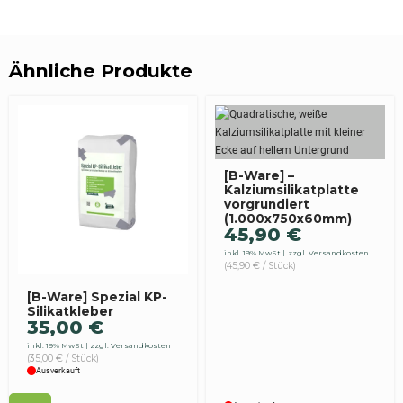
Ähnliche Produkte
[B-Ware] –
Kalziumsilikatplatte
vorgrundiert
(1.000x750x60mm)
45,90
€
inkl. 19% MwSt
zzgl. Versandkosten
(45,90 € / Stück)
[B-Ware] Spezial KP-
Silikatkleber
35,00
€
inkl. 19% MwSt
zzgl. Versandkosten
(35,00 € / Stück)
Ausverkauft