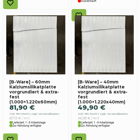
Ausverkauft
[B-Ware] – 60mm
[B-Ware] – 40mm
Kalziumsilikatplatte
Kalziumsilikatplatte
vorgrundiert & extra-
vorgrundiert & extra-
fest
fest
(1.000×1.220x60mm)
(1.000×1.220x40mm)
81,90
€
49,90
€
inkl. 19% MwSt
zzgl. Versandkosten
inkl. 19% MwSt
zzgl. Versandkosten
(67,13 € / m²)
(40,90 € / m²)
Lieferzeit: 1 - 6 Arbeitstage
Lieferzeit: 1 - 6 Arbeitstage
Zur Abholung verfügbar
Zur Abholung verfügbar