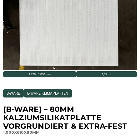
1.220 x 1.000 mm
1,22 m²
Dieses
B-WARE
B-WARE KLIMAPLATTEN
Produkt
ist
Kategorisiert
[B-WARE] – 80MM
als:
B-
KALZIUMSILIKATPLATTE
Ware,B-
Ware
VORGRUNDIERT & EXTRA-FEST
Klimaplatten
1.000X610X80MM