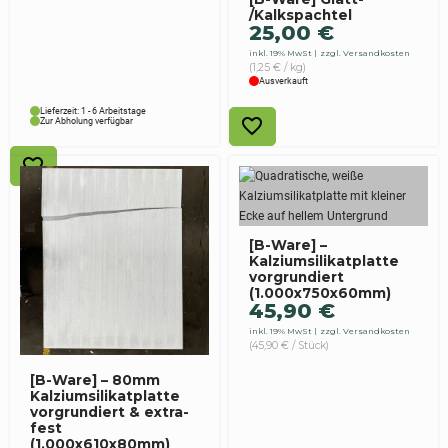
/Kalkspachtel
25,00
€
inkl. 19% MwSt
zzgl. Versandkosten
(1,25 € / kg)
Ausverkauft
Lieferzeit: 1 - 6 Arbeitstage
Zur Abholung verfügbar
[B-Ware] –
Kalziumsilikatplatte
vorgrundiert
(1.000x750x60mm)
45,90
€
inkl. 19% MwSt
zzgl. Versandkosten
(45,90 € / Stück)
[B-Ware] – 80mm
Kalziumsilikatplatte
vorgrundiert & extra-
fest
(1.000x610x80mm)