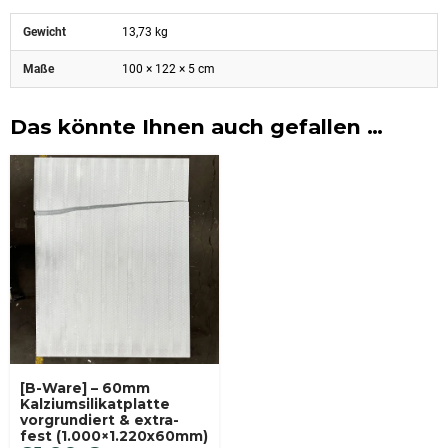
Gewicht
13,73 kg
Maße
100 × 122 × 5 cm
Das könnte Ihnen auch gefallen …
[B-Ware] – 60mm
Kalziumsilikatplatte
vorgrundiert & extra-
fest (1.000×1.220x60mm)