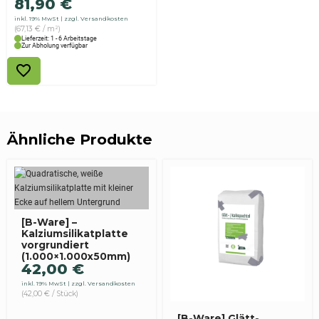
81,90
€
inkl. 19% MwSt
zzgl. Versandkosten
(67,13 € / m²)
Lieferzeit: 1 - 6 Arbeitstage
Zur Abholung verfügbar
Ähnliche Produkte
[B-Ware] –
Kalziumsilikatplatte
vorgrundiert
(1.000×1.000x50mm)
42,00
€
inkl. 19% MwSt
zzgl. Versandkosten
(42,00 € / Stück)
[B-Ware] Glätt-