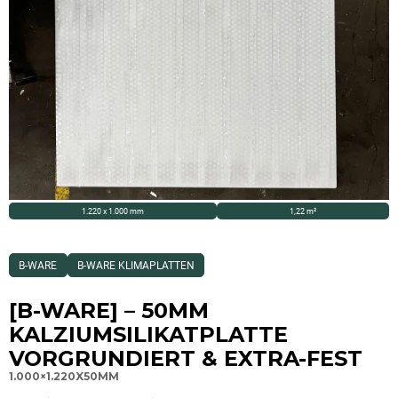
1.220 x 1.000 mm
1,22 m²
Dieses
B-WARE
B-WARE KLIMAPLATTEN
Produkt
ist
Kategorisiert
[B-WARE] – 50MM
als:
B-
KALZIUMSILIKATPLATTE
Ware,B-
Ware
VORGRUNDIERT & EXTRA-FEST
Klimaplatten
1.000×1.220X50MM