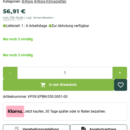
Kategorien:
B-Ware
,
B-Ware Klimaplatten
56,91
€
inkl. 19% MwSt
zzgl. Versandkosten
(46,65 € / m²)
Lieferzeit: 1 - 6 Arbeitstage
Zur Abholung verfügbar
Nur noch 3 vorrätig
Nur noch 3 vorrätig
[B-
-
+
Ware]
-
50mm
In den Warenkorb
Kalziumsilikatplatte
vorgrundiert
&
Artikelnummer:
KP09.EPBW.050.0001-00
extra-
fest
(1.000x1.220x50mm)
Jetzt kaufen, 30 Tage später oder in Raten bezahlen.
Menge
Verarbeitungsanleitung
Angebotsanfrage