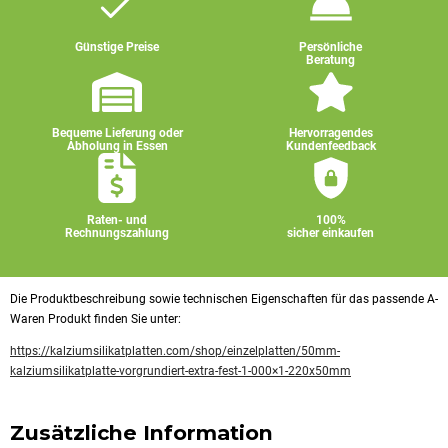
Günstige Preise
Persönliche
Beratung
Bequeme Lieferung oder
Hervorragendes
Abholung in Essen
Kundenfeedback
Raten- und
100%
Rechnungszahlung
sicher einkaufen
Die Produktbeschreibung sowie technischen Eigenschaften für das passende A-
Waren Produkt finden Sie unter:
https://kalziumsilikatplatten.com/shop/einzelplatten/50mm-
kalziumsilikatplatte-vorgrundiert-extra-fest-1-000×1-220x50mm
Zusätzliche Information