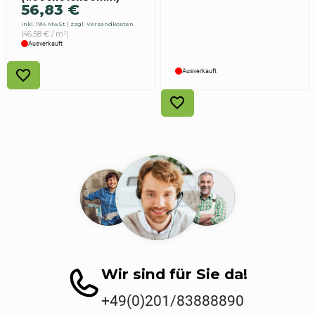
56,83
€
inkl. 19% MwSt
zzgl. Versandkosten
(46,58 € / m²)
Ausverkauft
Ausverkauft
Wir sind für Sie da!
+49(0)201/83888890