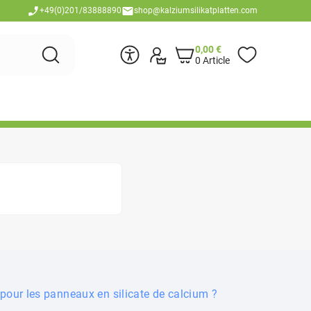
+49(0)201/83888890
shop@kalziumsilikatplatten.com
0,00
€
0 Article
 pour les panneaux en silicate de calcium ?