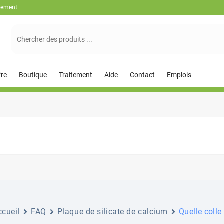
èvement
Suchen
nach:
fre
Boutique
Traitement
Aide
Contact
Emplois
ccueil
FAQ
Plaque de silicate de calcium
Quelle colle