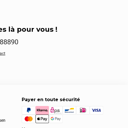
 là pour vous !
888890
tact
Payer en toute sécurité
ssen